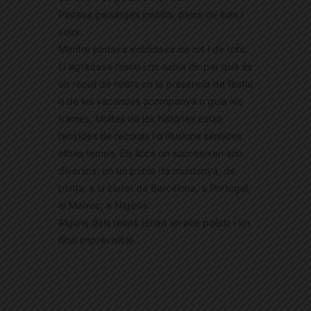
Pintava paisatges insòlits, plens de llum i
color.
Mentre pintava s’oblidava de tot i de tots.
Li agradava l’estiu i no sabia dir per què és
un recull de relats on la presència de l’estiu
o de les vacances acompanya o guia les
trames. Moltes de les històries estan
tenyides de records i d’il·lusions sentides
altres temps. Els llocs on succeeixen són
diversos: en un poble de muntanya, de
platja, a la ciutat de Barcelona, a Portugal,
al Marroc, a Nigèria.
Alguns dels relats tenen un aire poètic i un
final imprevisible.