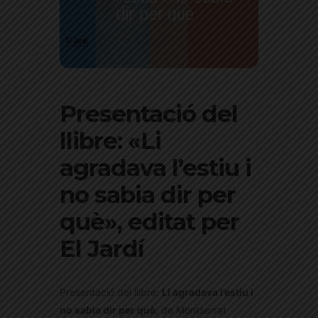
Presentació del
llibre: «Li
agradava l’estiu i
no sabia dir per
què», editat per
El Jardí
Presentació del llibre:
Li agradava l’estiu i
no sabia dir per què
, de Montserrat