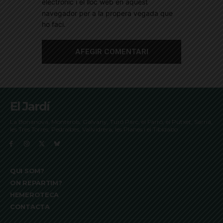
electrònic i el lloc web en aquest
navegador per a la propera vegada que
ho faci.
El Jardí
La Bonanova, Monterols, Galvany, Turó Parc, el Farró, el Putxet, Sarrià,
les Tres Torres, Pedralbes, Vallvidrera, les Planes i el Tibidabo
QUI SOM?
ON REPARTIM?
HEMEROTECA
CONTACTA