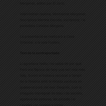
Margenat, editat per El Jardí.
Intervindran l’autora, Montserrat Margenat;
l’escriptora Martina Escoda, escriptora; i la
periodista Catalina Morgada.
La presentació es realitzarà a Casa
Orlandai, a la sala Fusters.
Text de la contraportada:
Li agradava l’estiu i no sabia dir per què.
Però era l’època de l’any que se’l veia més
feliç. Sovint el trobava recolzat a l’ampit
de la finestra amb la mirada perduda en
qualsevol punt del mar. Després, com si
s’hagués impregnat de blau i de secrets,
agafava les pintures, els pinzells i el
cavallet i es posava a pintar.