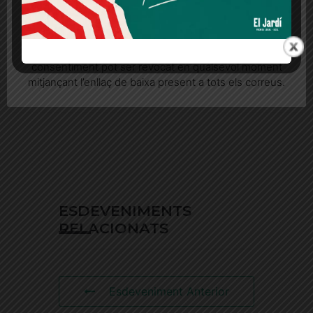
Quan l’usuari crea un compte al Diari el Jardí, dona el
seu consentiment explícit per rebre comunicacions
informatives relacionades amb el servei. Aquest
consentiment pot ser revocat en qualsevol moment
mitjançant l’enllaç de baixa present a tots els correus.
ESDEVENIMENTS
RELACIONATS
Esdeveniment Anterior