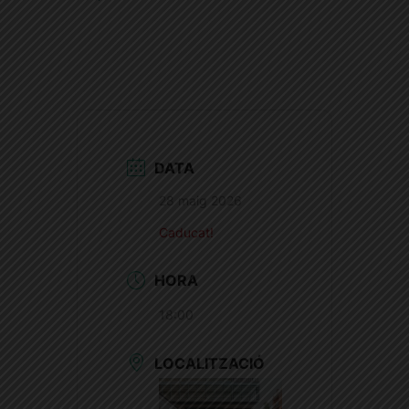
DATA
28 maig 2026
Caducat!
HORA
18:00
LOCALITZACIÓ