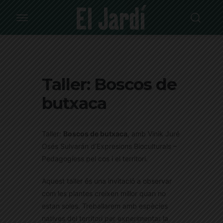
Taller: Boscos de
butxaca
Taller:
Boscos de butxaca
, amb Vinik Juré
Osés Sulvarán d’Expresions Bioculturals –
Pedagogíess pel cos i el territori.
Aquest taller és una invitació a observar
com les plantes creixen millor quan no
estan soles. Treballarem amb espècies
natives del territori per experimentar la