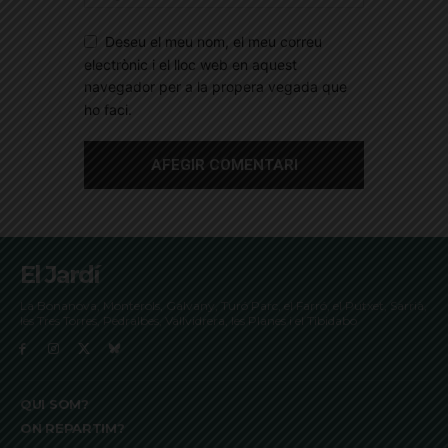
Deseu el meu nom, el meu correu
electrònic i el lloc web en aquest
navegador per a la propera vegada que
ho faci.
El Jardí
La Bonanova, Monterols, Galvany, Turó Parc, el Farró, el Putxet, Sarrià,
les Tres Torres, Pedralbes, Vallvidrera, les Planes i el Tibidabo
QUI SOM?
ON REPARTIM?