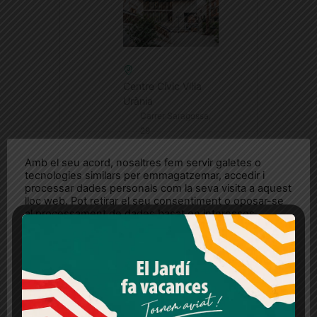
Centre Cívic Vil·la
Urània
Carrer Saragossa,
29
Amb el seu acord, nosaltres fem servir galetes o
tecnologies similars per emmagatzemar, accedir i
processar dades personals com la seva visita a aquest
lloc web. Pot retirar el seu consentiment o oposar-se
al processament de dades basat en interessos
legítims en qualsevol moment fent clic a "Ajustos de
cookies" o a la nostra Política de privacitat en aquest
lloc web. Si cliques "acceptar" dones el teu
COMPARTEIX AQUEST
consentiment
ESDEVENIMENT
Més informació
Acceptar
Rebutjar tot