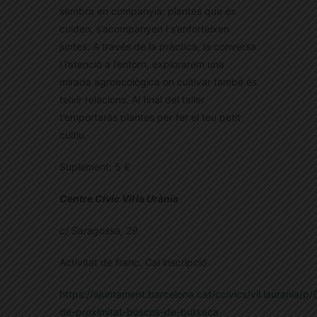
sembra en companyia: plantes que es
cuiden, s’acompanyen i s’enforteixen
juntes. A través de la pràctica, la conversa
i l’atenció a l’entorn, explorarem una
mirada agroecològica on cultivar també és
teixir relacions. Al final del taller
t’emportaràs plantes per fer el teu petit
cultiu.
Suplement: 5 €
Centre Cívic Vil·la Urània
c/ Saragossa, 29
Activitat de franc. Cal inscripció
https://ajuntament.barcelona.cat/ccivics/vil.laurania/p
de-proximitat-boscos-de-butxaca