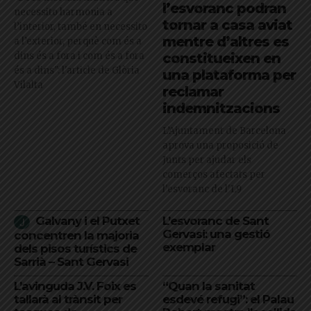
l’esvoranc podran
necessito harmonia a
tornar a casa aviat
l’interior, també en necessito
mentre d’altres es
a l’exterior, perquè com és a
dins és a fora i com és a fora
constitueixen en
és a dins": l'article de Glòria
una plataforma per
Vilalta
reclamar
indemnitzacions
L’Ajuntament de Barcelona
aprova una proposició de
Junts per ajudar els
comerços afectats per
l'esvoranc de l'L9
Galvany i el Putxet
L’esvoranc de Sant
Gervasi: una gestió
concentren la majoria
exemplar
dels pisos turístics de
Sarrià – Sant Gervasi
L’avinguda J.V. Foix es
“Quan la sanitat
tallarà al trànsit per
esdevé refugi”: el Palau