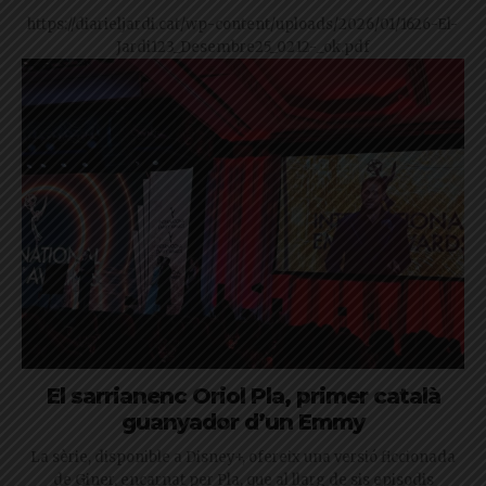
https://diarieljardi.cat/wp-content/uploads/2026/01/1626-El-
Jardi123_Desembre25_0212-_ok.pdf
El sarrianenc Oriol Pla, primer català
guanyador d’un Emmy
La sèrie, disponible a Disney+, ofereix una versió ficcionada
de Giner, encarnat per Pla, que al llarg de sis episodis