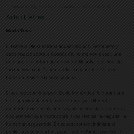
Publicat el 12.12.2018 16:41 · Actualitzat el 12.12.2018 16:49
Arts i Lletres
Marta Trius
El teatre la Gleva estrena aquest dijous
El Percebeiro y
otros relatos sobre la filosofia del no me voy a caer
, una
obra que gira entorn del moviment filosòfic-espiritual del
“no me voy a caer” que estudia la capacitat de l’ésser
humà de resistir a la seva caiguda.
El seu creador i intèrpret, David Menéndez, fa durant una
hora aproximadament, un recorregut per diferents
moments existencials en els quals es veu clara la intenció
d’aquest text que tracta sobre la resistència, la caiguda i la
humanitat esguerrada. En aquest context intimista el
públic juga un important paper tant en l’àmbit psicològic