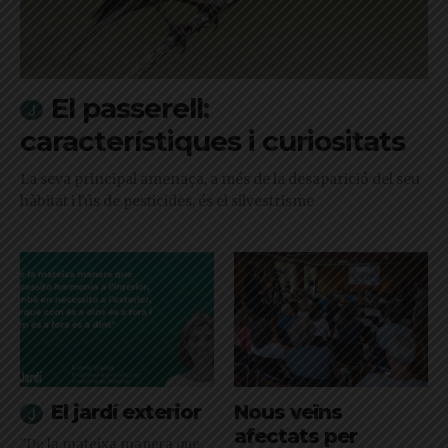
El passerell:
característiques i curiositats
La seva principal amenaça, a més de la desaparició del seu
hàbitat i l'ús de pesticides, és el silvestrisme
El jardí exterior
Nous veïns
afectats per
"De la mateixa manera que