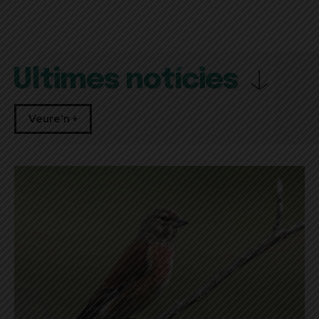
Últimes notícies
Veure'n +