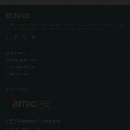
El Jardí
La Bonanova, Monterols, Galvany, Turó Parc, el Farró, el Putxet, Sarrià,
les Tres Torres, Pedralbes, Vallvidrera, les Planes i el Tibidabo
QUI SOM?
ON REPARTIM?
HEMEROTECA
CONTACTA
Associats a:
Amb el suport de: