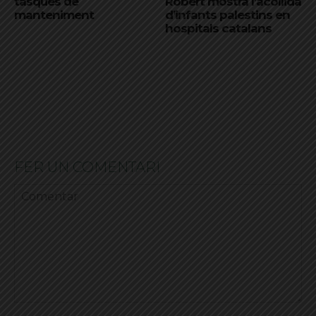
tasques de
Robert mostra l’acollida
manteniment
d’infants palestins en
hospitals catalans
FER UN COMENTARI
Comentar