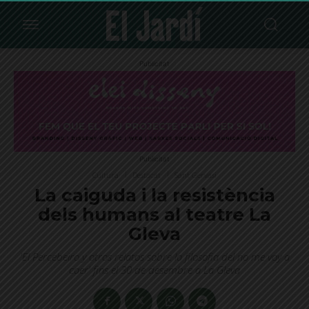
Publicitat
Publicitat
Cultura
Destacat
Sant Gervasi
La caiguda i la resistència
dels humans al teatre La
Gleva
'El Percebeiro y otros relatos sobre la filosofia del no me voy a
caer' fins el 30 de desembre a La Gleva