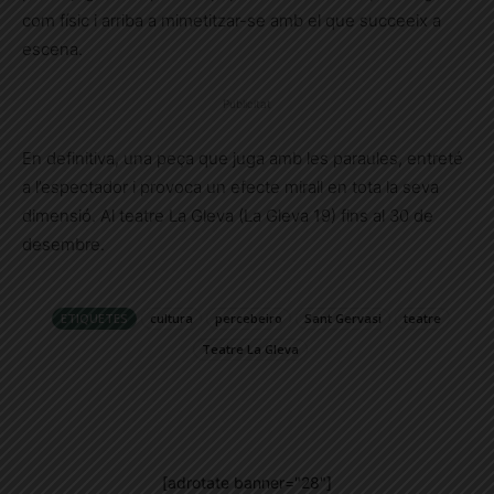
com físic i arriba a mimetitzar-se amb el que succeeix a
escena.
Publicitat
En definitiva, una peça que juga amb les paraules, entreté
a l’espectador i provoca un efecte mirall en tota la seva
dimensió. Al teatre La Gleva (La Gleva 19) fins al 30 de
desembre.
ETIQUETES
cultura
percebeiro
Sant Gervasi
teatre
Teatre La Gleva
[adrotate banner="28"]