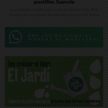
pastilles Juanola
Les icòniques pastilles per la gola van néixer l’any 1906,
creades per una família farmacèutica del barri de Gràcia
REP LES NOTÍCIES AL
MOMENT AL WHATSAPP!