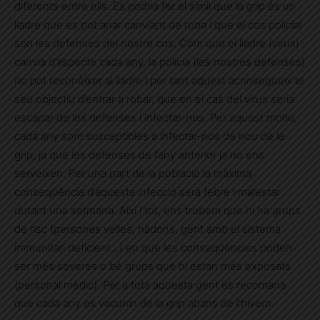
diferents entre ells. Es podria fer el símil que la grip és un
lladre que es pot anar canviant de roba i que el cos policial
són les defenses del nostre cos. Com que el lladre (virus)
canvia d’aspecte cada any, la policia (les nostres defenses)
no pot reconèixer al lladre i per tant aquest aconsegueix el
seu objectiu d’entrar a robar, que en el cas del virus seria
escapar de les defenses i infectar-nos. Per aquest motiu,
cada any som susceptibles a infectar-nos de nou de la
grip, ja que les defenses de l’any anterior ja no ens
serveixen. Per una part de la població la màxima
conseqüència d’aquesta infecció serà febre i malestar
durant una setmana. Així i tot, ens trobem que hi ha grups
de risc (persones velles, nadons, gent amb el sistema
immunitari deficient…) en què les conseqüències poden
ser més severes o bé grups que hi estan més exposats
(personal mèdic). Per a tota aquesta gent es recomana
que cada any es vacunin de la grip abans de l’hivern.