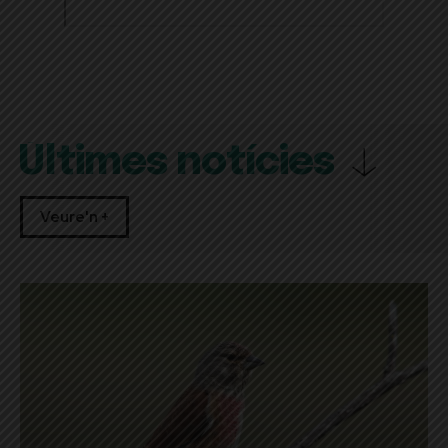
Últimes notícies
Veure'n +