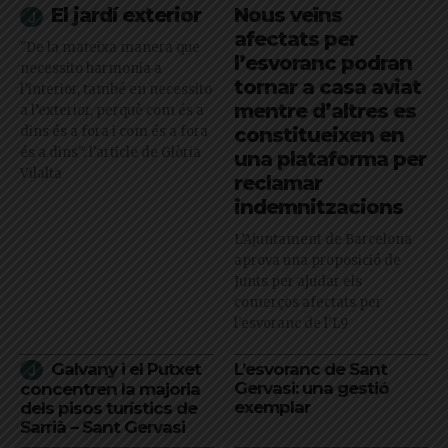
El jardí exterior
Nous veïns
afectats per
"De la mateixa manera que
l’esvoranc podran
necessito harmonia a
tornar a casa aviat
l’interior, també en necessito
mentre d’altres es
a l’exterior, perquè com és a
dins és a fora i com és a fora
constitueixen en
és a dins": l'article de Glòria
una plataforma per
Vilalta
reclamar
indemnitzacions
L’Ajuntament de Barcelona
aprova una proposició de
Junts per ajudar els
comerços afectats per
l'esvoranc de l'L9
Galvany i el Putxet
L’esvoranc de Sant
Gervasi: una gestió
concentren la majoria
exemplar
dels pisos turístics de
Sarrià – Sant Gervasi