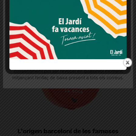
El poder relaxant de cuidar un hort o un
legítims en qualsevol moment fent clic a "Ajustos de
cookies" o a la nostra Política de privacitat en aquest
jardí
lloc web. Si cliques "acceptar" dones el teu
consentiment
Regar, plantar, treure males herbes… són tasques senzilles
que, fetes amb calma, acaben tenint un punt gairebé
meditatiu
Més informació
Acceptar
Rebutjar tot
Quan l’usuari crea un compte al Diari el Jardí, dona el
seu consentiment explícit per rebre comunicacions
informatives relacionades amb el servei. Aquest
consentiment pot ser revocat en qualsevol moment
mitjançant l’enllaç de baixa present a tots els correus.
L’orígen barceloní de les famoses