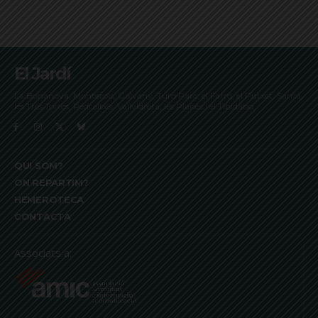
El Jardí
La Bonanova, Monterols, Galvany, Turó Parc, el Farró, el Putxet, Sarrià,
les Tres Torres, Pedralbes, Vallvidrera, les Planes i el Tibidabo
QUI SOM?
ON REPARTIM?
HEMEROTECA
CONTACTA
Associats a: