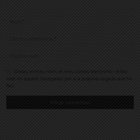
Comentar
No
Co
ele
Pà
we
Deseu el meu nom, el meu correu electrònic i el lloc
web en aquest navegador per a la propera vegada que ho
faci.