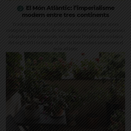
El Món Atlàntic: l’imperialisme
modern entre tres continents
Tradicionalment, les poblacions s’expandien per àrees
contigües, però la volta do mar, descoberta pels portuguesos i
adoptada pels espanyols, va impulsar l’exploració oceànica
del segle XVI i va iniciar el que els historiadors anomenen el
món atlàntic