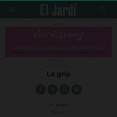
Publicitat
Publicitat
Opinió
Sant Gervasi
La grip
Per
El Jardí
2
min.