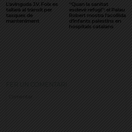
L’avinguda J.V. Foix es
“Quan la sanitat
tallarà al trànsit per
esdevé refugi”: el Palau
tasques de
Robert mostra l’acollida
manteniment
d’infants palestins en
hospitals catalans
FER UN COMENTARI