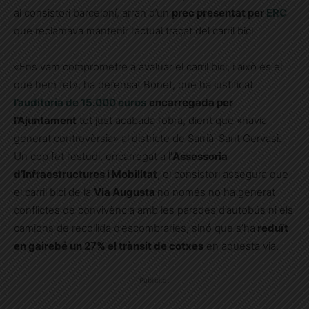
al consistori barceloní, arran d’un
prec presentat per
ERC
que reclamava mantenir l’actual traçat del carril bici.
«Ens vam comprometre a avaluar el carril bici, i això és el
que hem fet», ha defensat Bonet, que ha justificat
l’auditoria de 15.000 euros
encarregada per
l’Ajuntament
tot just acabada l’obra, dient que «havia
generat controvèrsia» al districte de Sarrià-Sant Gervasi.
Un cop fet l’estudi, encarregat a l’
Assessoria
d’Infraestructures i Mobilitat
, el consistori assegura que
el carril bici de la
Via Augusta
no només no ha generat
conflictes de convivència amb les parades d’autobús ni els
camions de recollida d’escombraries, sinó que s’ha
reduït
en gairebé un 27% el trànsit de cotxes
en aquesta via.
Publicitat