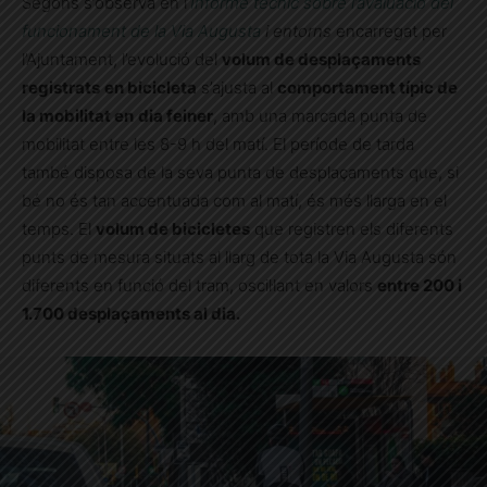
Segons s’observa en l’
Informe tècnic sobre l’avaluació del
funcionament de la Via Augusta
i entorns
encarregat per
l’Ajuntament, l’evolució del
volum de desplaçaments
registrats
en bicicleta
s’ajusta al
comportament típic de
la mobilitat en
dia feiner
, amb una marcada punta de
mobilitat entre les 8-9 h del matí. El període de tarda
també disposa de la seva punta de desplaçaments que, si
bé no és tan accentuada com al matí, és més llarga en el
temps. El
volum de bicicletes
que registren els diferents
punts de mesura situats al llarg de tota la Via Augusta són
diferents en funció del tram, oscil·lant en valors
entre 200 i
1.700 desplaçaments al dia.