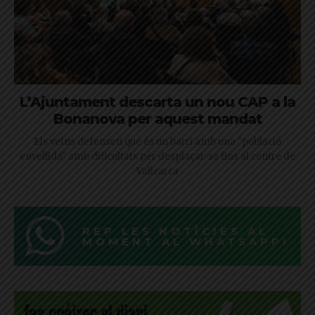
L’Ajuntament descarta un nou CAP a la
Bonanova per aquest mandat
Els veïns defensen que és un barri amb una "població
envellida" amb dificultats per desplaçar-se fins al centre de
Vallcarca
REP LES NOTÍCIES AL
MOMENT AL WHATSAPP!