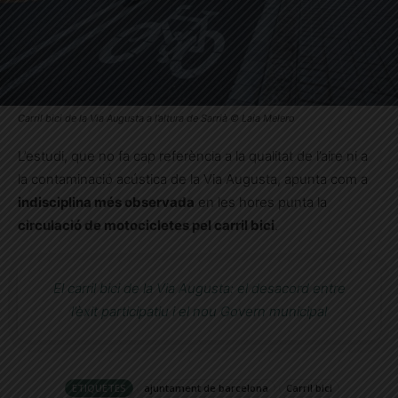
Carril bici de la Via Augusta a l’altura de Sarrià © Laia Melero
L’estudi, que no fa cap referència a la qualitat de l’aire ni a
la contaminació acústica de la Via Augusta, apunta com a
indisciplina més observada
en les hores punta la
circulació de motocicletes pel carril bici
.
El carril bici de la Via Augusta: el desacord entre
l’èxit participatiu i el nou Govern municipal
ETIQUETES
ajuntament de barcelona
Carril bici