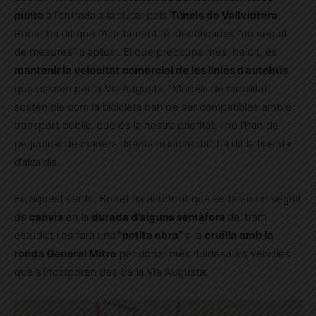
punta
a l’entrada a la ciutat pels
Túnels de Vallvidrera
,
Bonet ha dit que l’Ajuntament té identificades “un seguit
de mesures” a aplicar. El que preocupa més, ha dit, és
mantenir la velocitat comercial de les línies d’autobús
que passen per la Via Augusta. “Models de mobilitat
sostenible com la bicicleta han de ser compatibles amb el
transport públic, que és la nostra prioritat, i no l’han de
perjudicar de manera directa ni indirecta”, ha dit la tinenta
d’alcaldia.
En aquest sentit, Bonet ha anunciat que es faran un seguit
de
canvis
en la
durada d’alguns semàfors
del tram
estudiat i es farà una
“petita obra”
a la
cruïlla amb la
ronda General Mitre
per donar més fluïdesa als vehicles
que s’incorporen des de la Via Augusta.