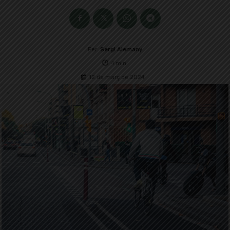
Per
Sergi Alemany
4
min.
12 de març de 2024