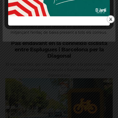
Quan l’usuari crea un compte al Diari el Jardí, dona el
seu consentiment explícit per rebre comunicacions
informatives relacionades amb el servei. Aquest
consentiment pot ser revocat en qualsevol moment
mitjançant l’enllaç de baixa present a tots els correus.
Pas endavant en la connexió ciclista
entre Esplugues i Barcelona per la
Diagonal
El nou carril bici, que estarà construït per a la primavera-estiu
2026 transformarà l’entrada a Barcelona per la Zona
Universitària