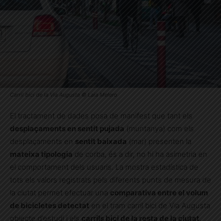
Carril bici de la Via Augusta © Laia Melero
El tractament de dades posa de manifest que tant els
desplaçaments en sentit pujada
(muntanya) com els
desplaçaments en
sentit baixada
(mar) presenten la
mateixa tipologia
de corba, és a dir, no hi ha asimetria en
el comportament dels usuaris. La mostra estadística de
tots els valors registrats pels diferents punts de mesura de
la ciutat permet efectuar una
comparativa entre el volum
de bicicletes detectat
en el tram carril bici de Via Augusta
objecte d’estudi i els
carrils bici de la resta de la ciutat
.