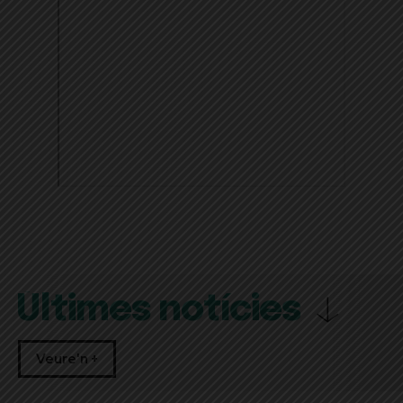
Últimes notícies
Veure'n +