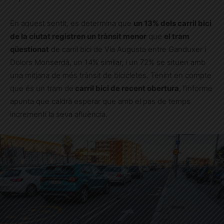
En aquest sentit, es determina que
un 13% dels carril bici
de la ciutat registren un trànsit menor
que
el tram
qüestionat
de carril bici de Via Augusta entre Ganduxer i
Dolors Monserdà, un 14% similar, i un 72% se situen amb
una mitjana de més trànsit de bicicletes. Tenint en compte
que és un tram de
carril bici de recent obertura
, l’informe
apunta que caldrà esperar que amb el pas de temps
incrementi la seva afluència.