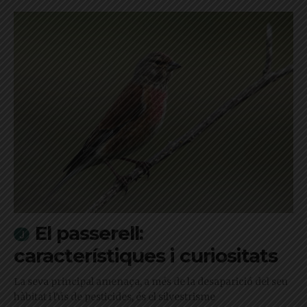
El passerell:
característiques i curiositats
La seva principal amenaça, a més de la desaparició del seu
hàbitat i l'ús de pesticides, és el silvestrisme