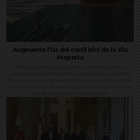
Augmenta l’ús del carril bici de la Via
Augusta
"Falta molt per fer: gran part de la ciutadania no té un
pàrquing adequat de bicicleta a casa o a la feina, els punts
d’ancoratge a la via pública són escassos en algunes zones i
no hi ha continuïtat de carril segregat en molts recorreguts":
l'opinió de la plataforma Bici Augusta