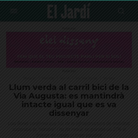
Publicitat
Publicitat
Destacat
Districte
Sarrià
Les Tres Torres
Societat
Llum verda al carril bici de la
Via Augusta: es mantindrà
intacte igual que es va
dissenyar
Laia Bonet confirma que l'ús de la infraestructura de mobilitat
sostenible és "notable" i ha fet reduir en gairebé un 27% el
trànsit de cotxes al tram estudiat