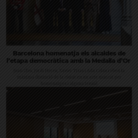
Barcelona homenatja els alcaldes de
l’etapa democràtica amb la Medalla d’Or
Joan Clos, Jordi Hereu, Xavier Trias i Ada Colau reben la
màxima distinció de la ciutat en un acte marcat per
homenatges i alguna tensió