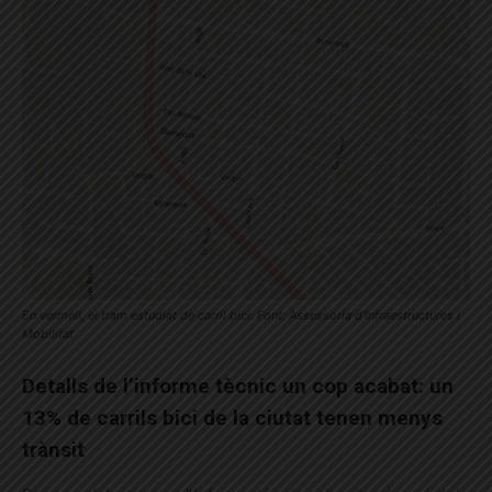
En vermell, el tram estudiat de carril bici. Font: Assessoria d’Infraestructures i
Mobilitat
Detalls de l’informe tècnic un cop acabat: un
13% de carrils bici de la ciutat tenen menys
trànsit