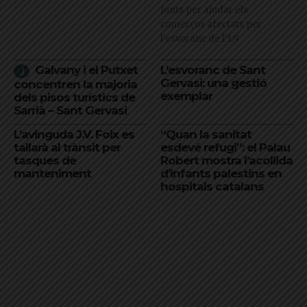
Junts per ajudar els
comerços afectats per
l'esvoranc de l'L9
Galvany i el Putxet
L’esvoranc de Sant
Gervasi: una gestió
concentren la majoria
exemplar
dels pisos turístics de
Sarrià – Sant Gervasi
L’avinguda J.V. Foix es
“Quan la sanitat
tallarà al trànsit per
esdevé refugi”: el Palau
tasques de
Robert mostra l’acollida
manteniment
d’infants palestins en
hospitals catalans