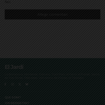
faci.
El Jardí
La Bonanova, Monterols, Galvany, Turó Parc, el Farró, el Putxet, Sarrià,
les Tres Torres, Pedralbes, Vallvidrera, les Planes i el Tibidabo
QUI SOM?
ON REPARTIM?