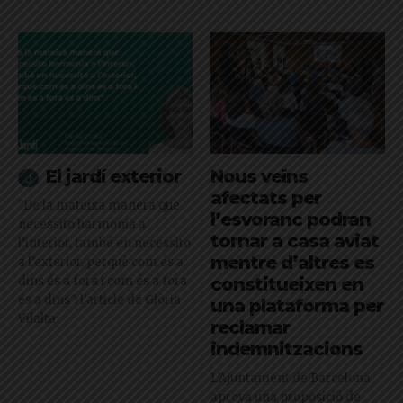
El jardí exterior
Nous veïns
afectats per
"De la mateixa manera que
l’esvoranc podran
necessito harmonia a
tornar a casa aviat
l’interior, també en necessito
mentre d’altres es
a l’exterior, perquè com és a
dins és a fora i com és a fora
constitueixen en
és a dins": l'article de Glòria
una plataforma per
Vilalta
reclamar
indemnitzacions
L’Ajuntament de Barcelona
aprova una proposició de