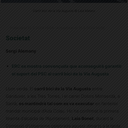
Carril bici de la Via Augusta © Laia Melero
Publicat el 12.3.2024 19:08 · Actualitzat el 25.3.2024 16:26
Societat
Sergi Alemany
ERC es mostra convençuda que aconseguirà garantir
el suport del PSC al carril bici de la Via Augusta
Llum verda. El
carril bici de la Via Augusta
entre
Ganduxer, a les Tres Torres, i el carrer Dolors Monserdà, a
Sarrià,
es mantindrà tal com es va executar
en l’anterior
mandat municipal d’Ada Colau. Ho ha confirmat la primera
tinenta d’alcaldia de l’Ajuntament,
Laia Bonet
, durant la
Comissió d’Urbanisme celebrada aquest dimarts a la tarda