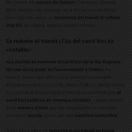
Per contra, els
carrers de l’entorn
(Ganduxer, General
Mitre, Vergós i els passeigs de la Bonanova i de Reina
Elisenda) han viscut un
increment del trànsit al voltant
d’un 4%
de mitjana, segons detalla l’informe.
Es redueix el trànsit i l’ús del carril bici és
«notable»
«La decisió és mantenir el carril bici de la Via Augusta
tal com es va posar en funcionament a l’estiu»
, ha
reiterat Bonet, que alhora és la màxima responsable
d’Urbanisme al consistori de Jaume Collboni. Bonet també
ha justificat la decisió perquè l’estudi ha confirmat que
el
carril bici s’utilitza de «manera notable»
, i especialment
entre
menors d’edat
que fan desplaçaments d’anada i
tornada a l’
escola
optant per una
mobilitat sostenible
.
Sobre l’increment de
retencions del trànsit en hores