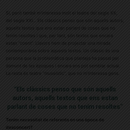
Sí, però també m’interessa molt el teatre del segle XX,
del segle XXI…
Els clàssics penso que són aquells autors,
aquells textos que ens estan parlant de coses que no
tenim resoltes i que, per tant, són textos que encara
estan “coent”. Llavors hem de projectar una mirada
contemporània sobre aquests textos. Un clàssic és una
persona que la problemàtica que planteja ha passat pel
damunt de les èpoques i encara ens pot semblar actual.
La resta és teatre “museístic”, que no m’interessa gens.
“Els clàssics penso que són aquells
autors, aquells textos que ens estan
parlant de coses que no tenim resoltes”
Tenim necessitat de referents en una època de
desconcert?