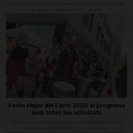
https://diarieljardi.cat/wp-content/uploads/2026/01/1626-El-
Jardi123_Desembre25_0212-_ok.pdf
Festa Major del Farró 2025: el programa
amb totes les activitats
Del 6 al 14 de setembre el barri s'omplirà d'activitats per a
totes les edats pensades per fer comunitat