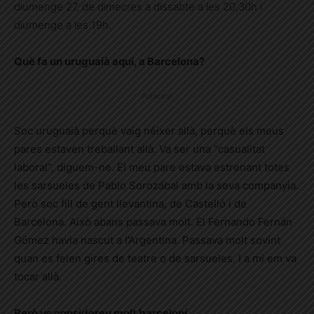
diumenge 27, de dimecres a dissabte a les 20,30h i
diumenge a les 19h.
Què fa un uruguaià aquí
,
a Barcelona?
Publicitat
Soc uruguaià perquè vaig néixer allà, perquè els meus
pares estaven treballant allà.
Va ser una “casualitat
laboral”, diguem-ne. El meu pare estava estrenant totes
les sarsueles de Pablo Sorozábal amb la seva companyia.
Però soc fill de gent llevantina, de Castelló i de
Barcelona. Això abans passava molt. El Fernando Fernán
Gómez havia nascut a l’Argentina. Passava molt sovint
quan es feien gires de teatre o de sarsueles. I a mi em va
tocar allà.
Però us considereu molt barceloní…