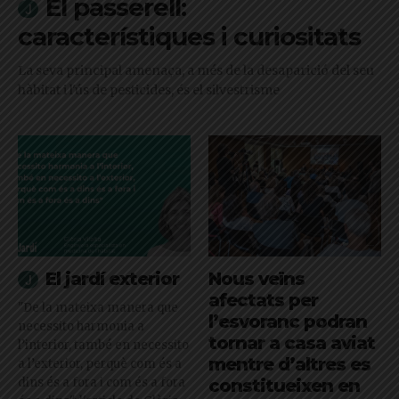
El passerell:
característiques i curiositats
La seva principal amenaça, a més de la desaparició del seu
hàbitat i l'ús de pesticides, és el silvestrisme
El jardí exterior
Nous veïns
afectats per
"De la mateixa manera que
l’esvoranc podran
necessito harmonia a
tornar a casa aviat
l’interior, també en necessito
mentre d’altres es
a l’exterior, perquè com és a
dins és a fora i com és a fora
constitueixen en