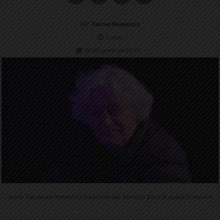
Per
Carme Rocamora
5
min.
24 de gener de 2019
Mario Gas durant l'entrevista a l'escenari del Teatre La Gleva © Juanjo Compairé