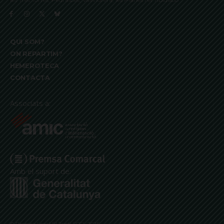
QUI SOM?
ON REPARTIM?
HEMEROTECA
CONTACTA
Associats a:
Amb el suport de: