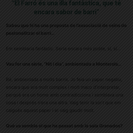
“El Farró és una illa fantàstica, que té
encara sabor de barri”
Sabeu que hi ha una proposta de l’associació de veïns de
peatonalitzar el barri…
Em semblaria fantàstic. Seria encara més poble, sí, sí…
Vau fer una sèrie, “Nit i dia”, ambientada a Monterols…
Bé, ambientada a molts barris. Jo feia un paper negatiu,
encara que era molt complex i molt maco d’interpretar,
perquè era un home amb contradiccions i semblava una
cosa i després
n’
era una altra. Vaig tenir la sort que em
caigués aquest paper i el vaig
gaudir
molt.
Què us sembla el que ha passat amb la sala Granados?