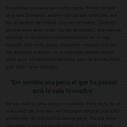
Em sembla una pena, per moltes raons. Primer, perquè
és la sala Granados i estaria molt bé que continués, que
fos un auditori de música, una sala de teatre… Després
perquè molts anys va ser “La voz de España”, una casa de
doblatge on es doblava meravellosament bé. Hi vaig
coincidir amb molts amics, companys i mestres que em
van ensenyar a doblar i on jo vaig estar doblant durant
molts anys. Hi
havia
el Felipe Peña, pare de la Vicky Peña,
gran actor i gran doblador.
“Em sembla una pena el que ha passat
amb la sala Granados”
Em sap molt de greu que ja no existeixi. Però, en fi, no sé
si era molt car, si el barri no l’ha pogut comprar com a lloc
emblemàtic. És una llàstima que es perdi. Perquè tenia
una planta primera a peu de carrer molt maca. I era un