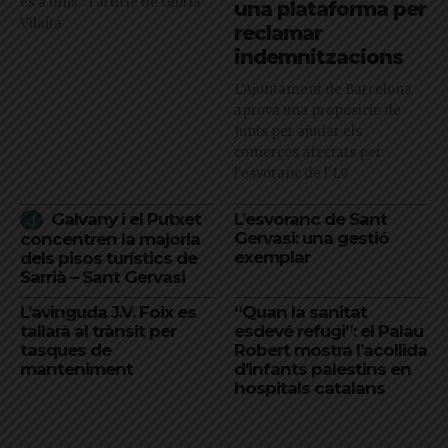
és a dins": l'article de Glòria
una plataforma per
Vilalta
reclamar
indemnitzacions
L’Ajuntament de Barcelona
aprova una proposició de
Junts per ajudar els
comerços afectats per
l'esvoranc de l'L9
Galvany i el Putxet
L’esvoranc de Sant
Gervasi: una gestió
concentren la majoria
exemplar
dels pisos turístics de
Sarrià – Sant Gervasi
L’avinguda J.V. Foix es
“Quan la sanitat
tallarà al trànsit per
esdevé refugi”: el Palau
tasques de
Robert mostra l’acollida
manteniment
d’infants palestins en
hospitals catalans