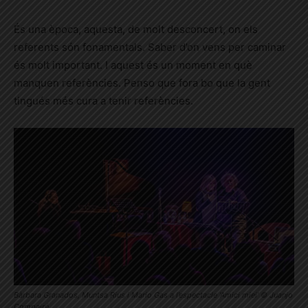
És una època, aquesta, de molt desconcert, on els
referents són fonamentals. Saber d’on vens per caminar
és molt important. I aquest és un moment en què
manquen referències. Penso que fora bo que la gent
tingués més cura
a
tenir referències.
Bàrbara Granados, Muntsa Rius i Mario Gas a l’espectacle ‘Amici miei’ © Juanjo
Compairé