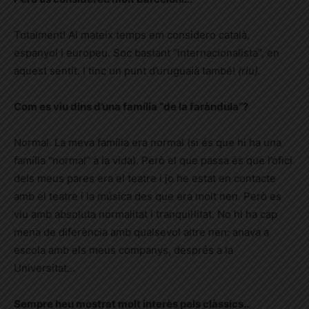
Totalment! Al mateix temps em considero català,
espanyol
i
europeu. Soc bastant “internacionalista”, en
aquest sentit. I tinc un punt d’uruguaià també!
(riu).
Com es viu dins d’una família “de la faràndula”?
Normal. La meva família era normal (si és que hi ha una
família “normal” a la vida). Però el que passa és que l’ofici
dels meus pares era el teatre i jo he estat en contacte
amb el teatre i la música des que era molt nen. Però es
viu amb absoluta normalitat i tranquil·litat. No hi ha cap
mena de diferència amb qualsevol altre nen: anava a
escola amb els meus companys, després a la
Universitat
…
Sempre heu mostrat molt interès pels clàssics..
.