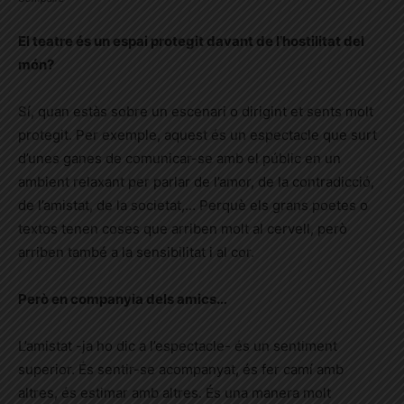
El teatre és un espai protegit davant de l’hostilitat del
món?
Sí, quan estàs sobre un escenari o dirigint et sent
s
molt
protegit. Per exemple, aquest és un espectacle
que surt
d’unes ganes de comunicar-se amb el públic en un
ambient relaxant per parlar de l’amor, de la contradicció,
de l’amistat, de la societat,… Perquè els grans poetes o
textos tenen coses que arriben molt al cervell, però
arriben també a la sensibilitat i al cor.
Però en companyia dels amics…
L’amistat -ja ho dic a l’espectacle- és un sentiment
superior. És sentir-se acompanya
t
, és fer camí amb
altres, és estimar amb altres. És una manera molt