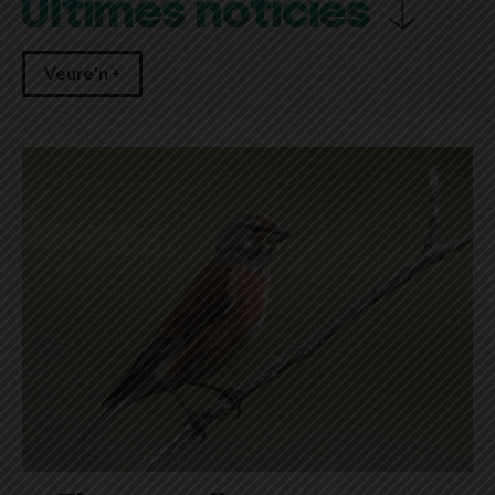
Últimes notícies
Veure'n +