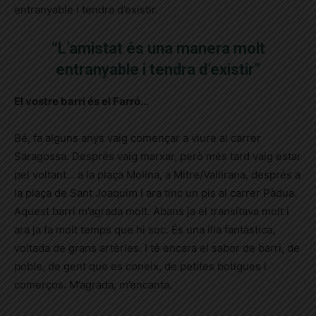
entranyable i tendra d’existir.
“L’amistat és una manera molt
entranyable i tendra d’existir”
El vostre barri és el Farró…
Bé, fa alguns anys vaig començar a viure al carrer
Saragossa. Després vaig marxar, però més tard vaig estar
pel voltant… a la plaça Molina, a Mitre/Vallirana, després a
la plaça de Sant Joaquim i ara tinc un pis al carrer Pàdua.
Aquest barri m’agrada molt. Abans ja el transitava molt i
ara ja fa molt temps que hi soc. És una illa fantàstica,
voltada de grans artèries. I té encara el sabor de barri, de
poble, de gent que es coneix, de petites botigues i
comerços. M’agrada, m’encanta.