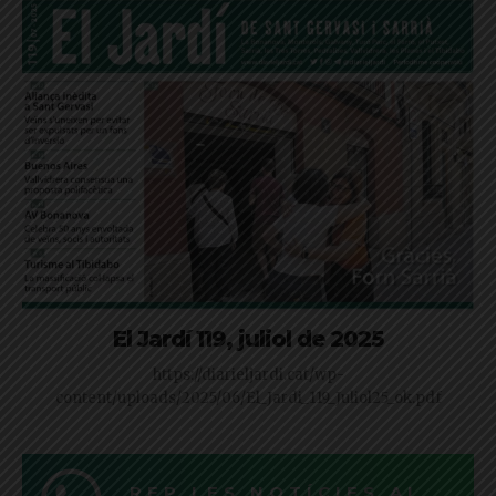
El Jardí 119, juliol de 2025
https://diarieljardi.cat/wp-
content/uploads/2025/06/El_Jardi_119_Juliol25_ok.pdf
REP LES NOTÍCIES AL