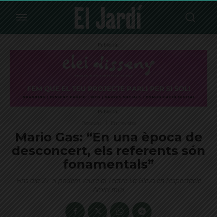
Publicitat
Publicitat
Destacat
Entrevistes
Mario Gas: “En una època de
desconcert, els referents són
fonamentals”
Fins dia 27 el podem veure al Teatre La Gleva en l'espectacle
Amici miei