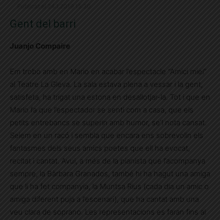
Publicat el 24.1.2019 15:30
Gent del barri
Juanjo Compaire
Em trobo amb en Mario en acabar l’espectacle “Amici miei”
al Teatre La Gleva. La sala estava plena a vessar i la gent,
satisfeta, ha trigat una estona en desallotjar-la. Tot i que en
Mario fa que l’espectador se senti com a casa, que els
petits entrebancs se superin amb humor, se’l nota cansat.
Seiem en un racó i sembla que encara ens sobrevolin els
fantasmes dels seus amics poetes que ell ha evocat,
recitat i cantat. Avui, a més de la pianista que l’acompanya
sempre, la Bàrbara Granados, també hi ha hagut una amiga
que li ha fet companyia, la Muntsa Rius (cada dia un amic o
amiga diferent puja a l’escenari), que ha cantat amb una
veu clara de soprano. Les representacions es faran fins al