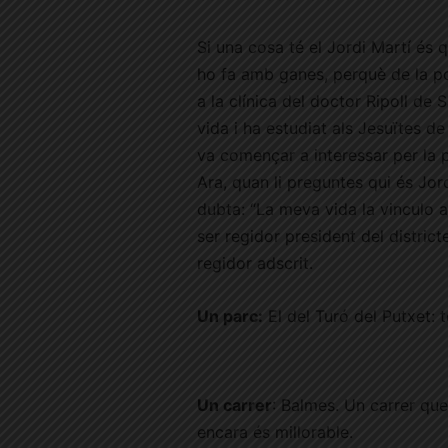
Si una cosa té el Jordi Martí és 
ho fa amb ganes, perquè de la pol
a la clínica del doctor Ripoll de 
vida i ha estudiat als Jesuïtes de
va començar a interessar per la p
Ara, quan li preguntes qui és Jor
dubta: “La meva vida la vinculo a
ser regidor president del distric
regidor adscrit.
Un parc:
El del Turó del Putxet: t
Un carrer
: Balmes. Un carrer que
encara és millorable.