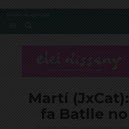
Dissabte 08, agost 2026
Martí (JxCat)
fa Batlle no
Jordi Martí critica una "mania ideològica" de C