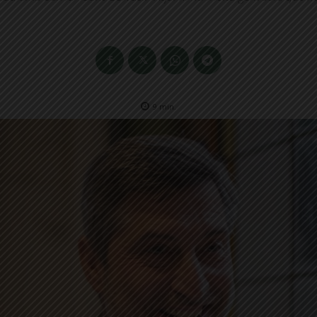
9
min.