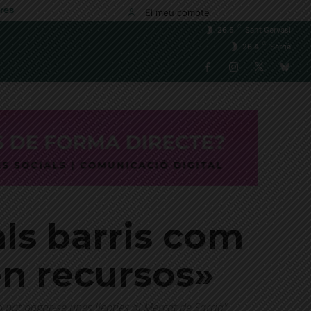
res
El meu compte
C
26.5
Sant Gervasi
C
26.4
Sarrià
als barris com
len recursos»
 pot pagar-se unes llenties al Mercat de Sarrià"