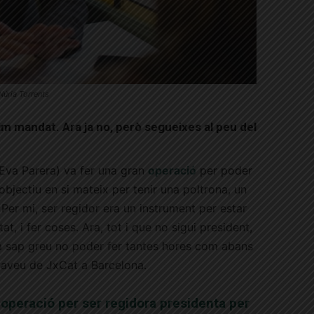
Núria Torrents
tim mandat. Ara ja no, però segueixes al peu del
 (Eva Parera) va fer una gran
operació
per poder
objectiu en si mateix per tenir una poltrona, un
i. Per mi, ser regidor era un instrument per estar
at, i fer coses. Ara, tot i que no sigui president,
m sap greu no poder fer tantes hores com abans
aveu de JxCat a Barcelona.
 operació per ser regidora presidenta per