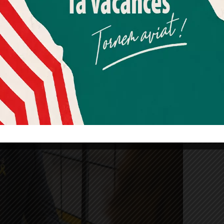
Més informació
Acceptar
Rebutjar tot
t exposat, sense cap filtre, i a mi m’agrada,
Quan l’usuari crea un compte al Diari el Jardí, dona el seu
estar al peu de la trinxera….però en un moment
consentiment explícit per rebre comunicacions
informatives relacionades amb el servei. Aquest
ure un roc.
consentiment pot ser revocat en qualsevol moment
mitjançant l’enllaç de baixa present a tots els correus.