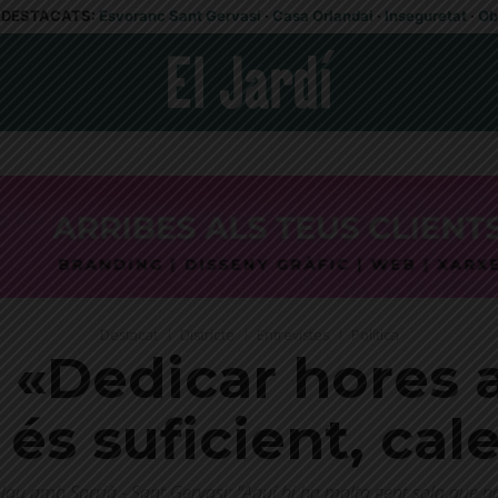
DESTACATS:
Esvoranc Sant Gervasi
·
Casa Orlandai
·
Inseguretat
·
Ob
Destacat
Districte
Entrevistes
Política
: «Dedicar hores 
 és suficient, ca
olau amb Sarrià - Sant Gervasi: "Aquí hi ha molta gent sola que no