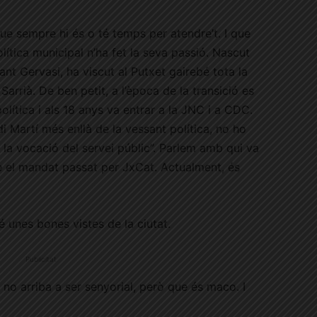
que sempre hi és o té temps per atendre’t. I que
ítica municipal n’ha fet la seva passió. Nascut
Sant Gervasi, ha viscut al Putxet gairebé tota la
 Sarrià. De ben petit, a l’època de la transició es
olítica i als 18 anys va entrar a la JNC i a CDC.
di Martí més enllà de la vessant política, no ho
 la vocació del servei públic”. Parlem amb qui va
te el mandat passat per JxCat. Actualment, és
é unes bones vistes de la ciutat.
Publicitat
 no arriba a ser senyorial, però que és maco. I