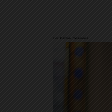
Per
Carme Rocamora