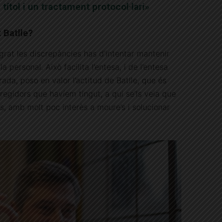
 títol i un tractament protocol·lari»
 Batlle?
lgrat les discrepàncies has d’intentar mantenir
a personal. Això facilita l’entesa, i de l’entesa
rada, poso en valor l’actitud de Batlle, que és
 regidors que havíem tingut, a qui se’ls veia que
, amb molt poc interès a moure’s i solucionar