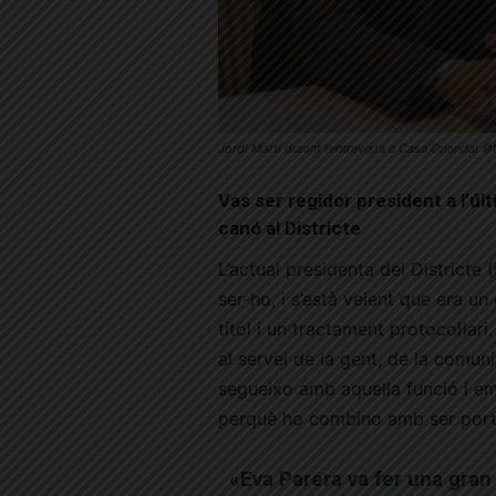
Jordi Martí durant l’entrevista a Casa Orlandai ©
Vas ser regidor president a l’úl
canó al Districte
L’actual presidenta del Districte
ser-ho, i s’està veient que era
un
títol i un tractament protocol·lar
al servei de la gent, de la comunit
segueixo amb aquella funció i e
perquè ho combino amb ser port
«Eva Parera va fer una gran