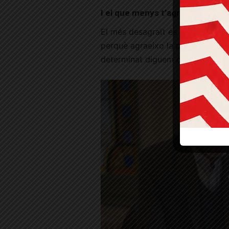
I el que menys t’agrada?
El més desagraït és que estàs mol
perquè agraeixo la proximitat i 
determinat diguem que et pot ca