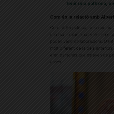
tenir una poltrona, un
Com és la relació amb Albert
Cordial. En política, crec que ma
una bona relació, sobretot en el pl
poden venir col·laboracions. D’ent
molt diferent de la dels anteriors
eren persones que estaven de pas
coses.