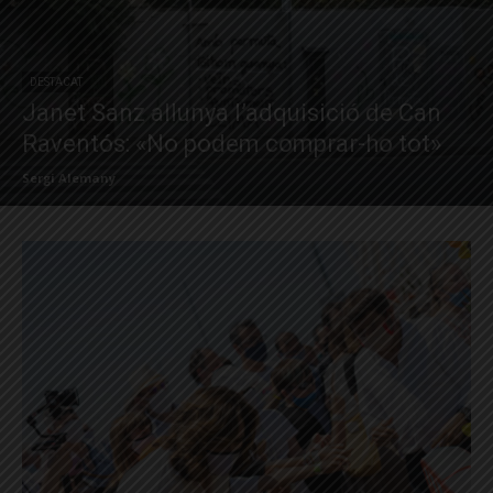
DESTACAT
Janet Sanz allunya l’adquisició de Can
Raventós: «No podem comprar-ho tot»
Sergi Alemany