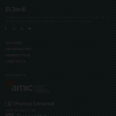
El Jardí
La Bonanova, Monterols, Galvany, Turó Parc, el Farró, el Putxet, Sarrià,
les Tres Torres, Pedralbes, Vallvidrera, les Planes i el Tibidabo
QUI SOM?
ON REPARTIM?
HEMEROTECA
CONTACTA
Associats a:
Amb el suport de: