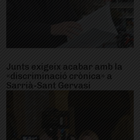
Junts exigeix acabar amb la
«discriminació crònica» a
Sarrià-Sant Gervasi