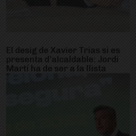
El desig de Xavier Trias si es
presenta d’alcaldable: Jordi
Martí ha de ser a la llista