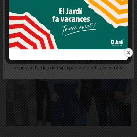
lloc web. Si cliques "acceptar" dones el teu
consentiment
Més informació
Acceptar
Rebutjar tot
Quan l’usuari crea un compte al Diari el Jardí, dona el
seu consentiment explícit per rebre comunicacions
informatives relacionades amb el servei. Aquest
consentiment pot ser revocat en qualsevol moment
mitjançant l’enllaç de baixa present a tots els correus.