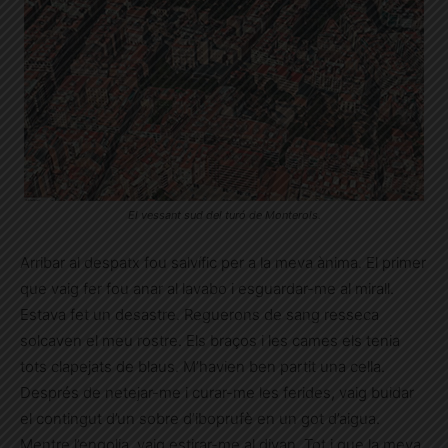
El vessant sud del turó de Monterols.
Arribar al despatx fou salvífic per a la meva ànima. El primer
que vaig fer fou anar al lavabo i esguardar-me al mirall.
Estava fet un desastre. Reguerons de sang resseca
solcaven el meu rostre. Els braços i les cames els tenia
tots clapejats de blaus. M’havien ben partit una cella.
Després de netejar-me i curar-me les ferides, vaig buidar
el contingut d’un sobre d’iboprufè en un got d’aigua.
Mentre l’engolia, vaig estirar-me al divan. Tot i que la meva