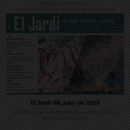
https://diarieljardi.cat/wp-
content/uploads/2025/06/El_Jardi_119_Juliol25_ok.pdf
El Jardí 118, juny de 2025
https://diarieljardi.cat/wp-content/uploads/2025/06/El-
Jardi_118_Juny25_ok.pdf