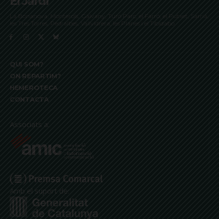
El Jardí
La Bonanova, Monterols, Galvany, Turó Parc, el Farró, el Putxet, Sarrià,
les Tres Torres, Pedralbes, Vallvidrera, les Planes i el Tibidabo
QUI SOM?
ON REPARTIM?
HEMEROTECA
CONTACTA
Associats a:
Amb el suport de: