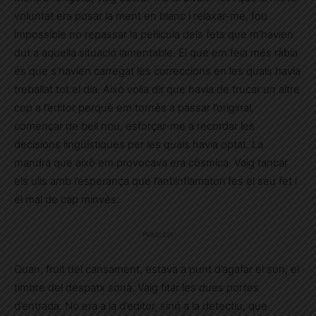
voluntat era posar la ment en blanc i relaxar-me, fou
impossible no repassar la pel·lícula dels fets que m’havien
dut a aquella situació lamentable. El que em feia més ràbia
és que s’havien carregat les correccions en les quals havia
treballat tot el dia. Això volia dir que havia de trucar un altre
cop a l’editor perquè em tornés a passar l’original,
començar de bell nou, esforçar-me a recordar les
decisions lingüístiques per les quals havia optat. La
mandra que això em provocava era còsmica. Vaig tancar
els ulls amb l’esperança que l’antiinflamatori fes el seu fet i
el mal de cap minvés.
Publicitat
Quan, fruit del cansament, estava a punt d’agafar el son, el
timbre del despatx sonà. Vaig fitar les dues portes
d’entrada. No era a la d’editor, sinó a la detectiu, que