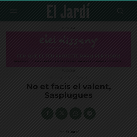
Publicitat
Publicitat
Cultura
Sant Gervasi
No et facis el valent,
Sasplugues
Per
El Jardí