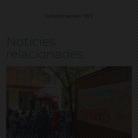
[adrotate banner="28"]
Notícies
relacionades