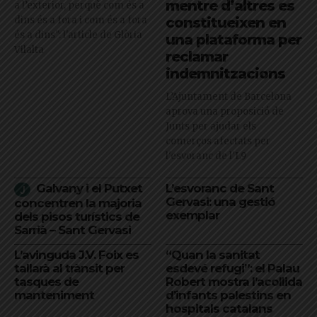
mentre d’altres es
a l’exterior, perquè com és a
dins és a fora i com és a fora
constitueixen en
és a dins": l'article de Glòria
una plataforma per
Vilalta
reclamar
indemnitzacions
L’Ajuntament de Barcelona
aprova una proposició de
Junts per ajudar els
comerços afectats per
l'esvoranc de l'L9
Galvany i el Putxet
L’esvoranc de Sant
Gervasi: una gestió
concentren la majoria
exemplar
dels pisos turístics de
Sarrià – Sant Gervasi
L’avinguda J.V. Foix es
“Quan la sanitat
tallarà al trànsit per
esdevé refugi”: el Palau
tasques de
Robert mostra l’acollida
manteniment
d’infants palestins en
hospitals catalans