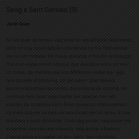
Sang a Sant Gervasi (9)
Jordi Quer
No sé quan de temps vaig estar en aquell estat deplorable,
però un cop recobrada la consciència no fou fàcil adonar-
me on em trobava. Els meus atacants m’havien arrossegat
fins a un espai estret i obscur que quedava entre un mur i
un cotxe, de manera que era difícilment visible per algú
que accedís al pàrquing. Un gat pelut i gras llepava
parsimoniosament les restes d’una llauna de tonyina. Ho
continuà fent quan vaig maldar per aixecar-me i els
efectes de la pallissa se’m feren presents dolorosament.
La mare que els va parir, estava cruixit per tot arreu. El cap
m’estava a punt d’explotar. Com vaig poder, vaig posar-me
a caminar. Ara caic ara m’aixeco, vaig arribar a Balmes.
L’opció bona era agafar un taxi, però, com no podia