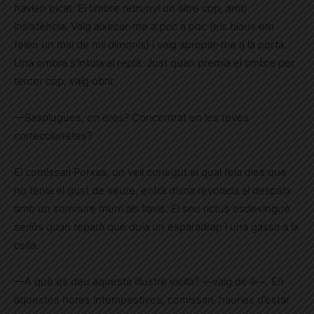
havien picat. El timbre retrunyí un altre cop, amb
insistència. Vaig aixecar-me a poc a poc (els blaus em
feien un mal de mil dimonis) i vaig apropar-me a la porta.
Una ombra s’intuïa al replà. Just quan premia el timbre per
tercer cop, vaig obrir.
—Sasplugues, on eres? Concentrat en les teves
correccionetes?
El comissari Porxas, un vell conegut el qual feia dies que
no tenia el gust de veure, entrà d’una revolada al despatx
amb un somriure murri als llavis. El seu rictus esdevingué
seriós quan reparà que duia un esparadrap i una gassa a la
cella.
—A què es deu aquesta il·lustre visita? —vaig dir-li—. En
aquestes hores intempestives, comissari, hauries d’estar