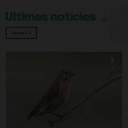
Últimes notícies
Veure'n +