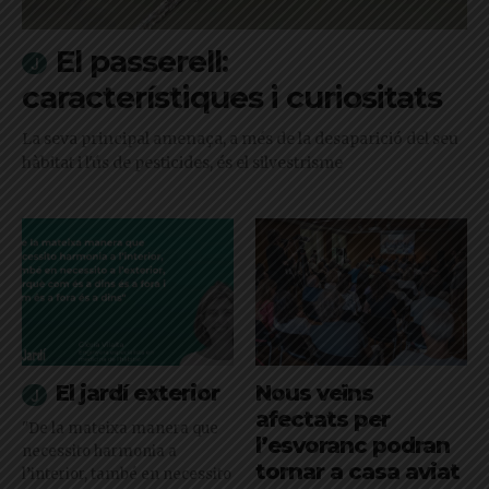
El passerell:
característiques i curiositats
La seva principal amenaça, a més de la desaparició del seu
hàbitat i l'ús de pesticides, és el silvestrisme
El jardí exterior
Nous veïns
afectats per
"De la mateixa manera que
l’esvoranc podran
necessito harmonia a
tornar a casa aviat
l’interior, també en necessito