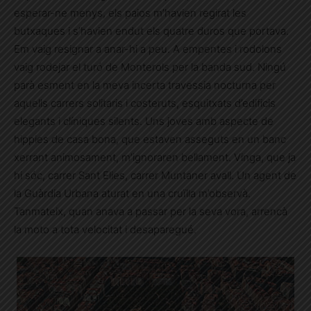
esperar-ne menys, els paios m’havien regirat les
butxaques i s’havien endut els quatre duros que portava.
Em vaig resignar a anar-hi a peu. A empentes i rodolons
vaig rodejar el turó de Monterols per la banda sud. Ningú
parà esment en la meva incerta travessia nocturna per
aquells carrers solitaris i costeruts, esquitxats d’edificis
elegants i clíniques silents. Uns joves amb aspecte de
hippies de casa bona, que estaven asseguts en un banc
xerrant animosament, m’ignoraren bellament. Vinga, que ja
hi sóc, carrer Sant Elies, carrer Muntaner avall. Un agent de
la Guàrdia Urbana aturat en una cruïlla m’observà.
Tanmateix, quan anava a passar per la seva vora, arrencà
la moto a tota velocitat i desaparegué.