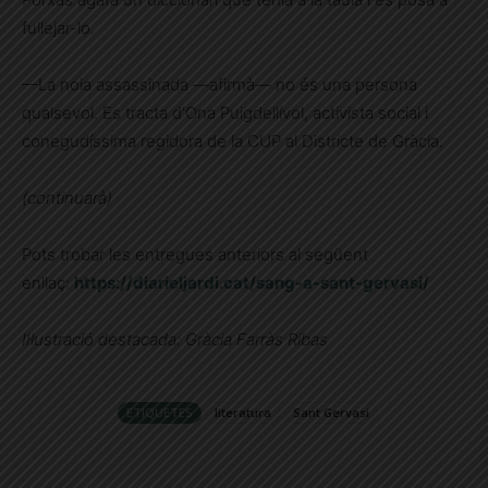
fullejar-lo.
—La noia assassinada —afirmà— no és una persona
qualsevol. Es tracta d’Ona Puigdellívol, activista social i
conegudíssima regidora de la CUP al Districte de Gràcia.
(continuarà)
Pots trobar les entregues anteriors al següent
enllaç:
https://diarieljardi.cat/sang-a-sant-gervasi/
Il·lustració destacada: Gràcia Farràs Ribas
ETIQUETES
literatura
Sant Gervasi