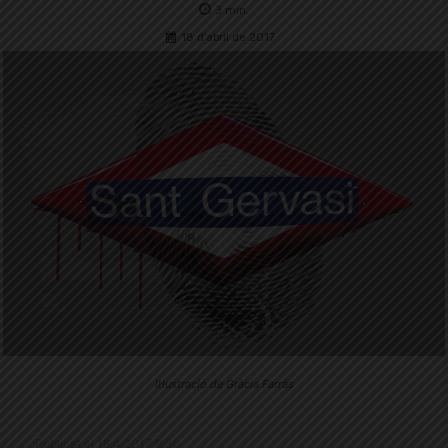
3
min.
18 d'abril de 2017
Il·lustració de Gràcia Farràs
Publicat el 18.4.2017 9:30