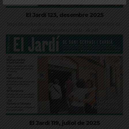
El Jardí 123, desembre 2025
https://diarieljardi.cat/wp-content/uploads/2026/01/1626-El-
Jardi123_Desembre25_0212-_ok.pdf
El Jardí 119, juliol de 2025