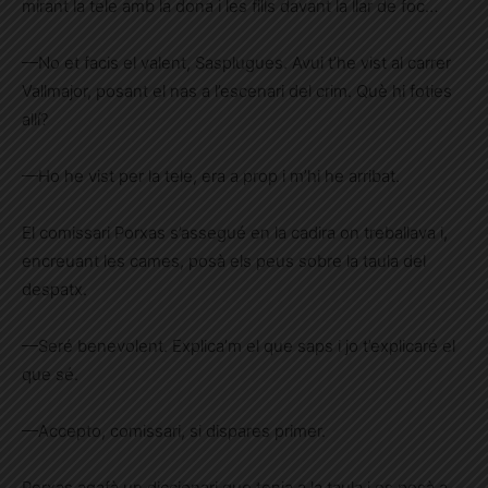
mirant la tele amb la dona i les fills davant la llar de foc…
—No et facis el valent, Sasplugues. Avui t’he vist al carrer
Vallmajor, posant el nas a l’escenari del crim. Què hi foties
allí?
—Ho he vist per la tele, era a prop i m’hi he arribat.
El comissari Porxas s’assegué en la cadira on treballava i,
encreuant les cames, posà els peus sobre la taula del
despatx.
—Seré benevolent. Explica’m el que saps i jo t’explicaré el
que sé.
—Accepto, comissari, si dispares primer.
Porxas agafà un diccionari que tenia a la taula i es posà a