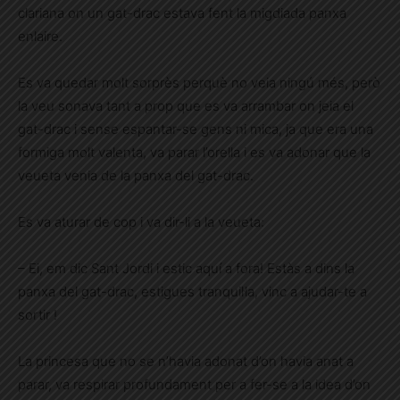
clariana on un gat-drac estava fent la migdiada panxa
enlaire.
Es va quedar molt sorprès perquè no veia ningú més, però
la veu sonava tant a prop que es va arrambar on jeia el
gat-drac i sense espantar-se gens ni mica, ja que era una
formiga molt valenta, va parar l’orella i es va adonar que la
veueta venia de la panxa del gat-drac.
Es va aturar de cop i va dir-li a la veueta:
– Ei, em dic Sant Jordi i estic aquí a fora! Estàs a dins la
panxa del gat-drac, estigues tranquil·la, vinc a ajudar-te a
sortir !
La princesa que no se n’havia adonat d’on havia anat a
parar, va respirar profundament per a fer-se a la idea d’on