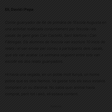
Eli, David i Pepa
Conte guanyador de 6è de primària de l’Escola Augusta en
una activitat realitzada conjuntament per l’escola i els
casals de gent gran Can Castelló, Sant Ildefons i Can
Fàbregas. Els alumnes de l’escola van escriure 10 inicis de
relats i el van enviar per correu a participants dels casals,
que els van acabar. La setmana següent entre tots van
escollir els dos relats guanyadors.
Hi havia una vegada, en un poble molt llunyà, un home
pobre que es deia Nemos. Va gastar tots els seus estalvis
comprant un ou d’animal. No sabia quin animal havia
comprat, però tot i això, ell estava content.
Publicitat