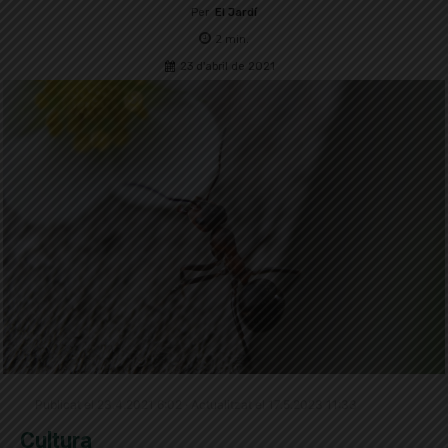
Per
El Jardí
2
min.
23 d'abril de 2021
Publicat el 23.4.2021 6:02 · Actualitzat el 17.5.2023 11:33
Cultura