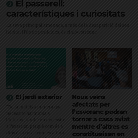
El passerell:
característiques i curiositats
La seva principal amenaça, a més de la desaparició del seu
hàbitat i l'ús de pesticides, és el silvestrisme
El jardí exterior
Nous veïns
afectats per
"De la mateixa manera que
l’esvoranc podran
necessito harmonia a
tornar a casa aviat
l’interior, també en necessito
mentre d’altres es
a l’exterior, perquè com és a
dins és a fora i com és a fora
constitueixen en