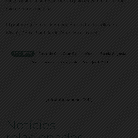
va apropar a la princesa Doris i quan es van mirar també
van començar a riure.
El prat es va convertir en una orquestra de rialles on
Misifú, Doris i Sant Jordi n’eren les artistes!
ETIQUETES
Casal de Gent Gran Sant Ildefons
Escola Augusta
Sant Ildefons
Sant Jordi
Sant Jordi 2021
[adrotate banner="28"]
Notícies
relacionades