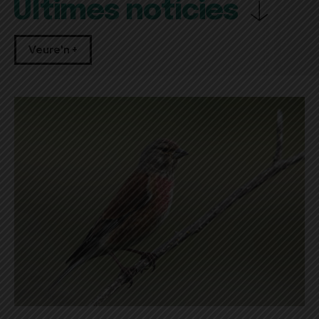
Últimes notícies
Veure'n +