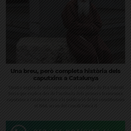
Una breu, però completa història dels
caputxins a Catalunya
"Quatre segles de vida caputxina", el nou llibre de Fra Valentí
Serra que explica des de l’arribada dels primers framenors
caputxins a Catalunya fins a la publicació de les constitucions
el 1968, arran del Concili Vaticà II
REP LES NOTÍCIES AL