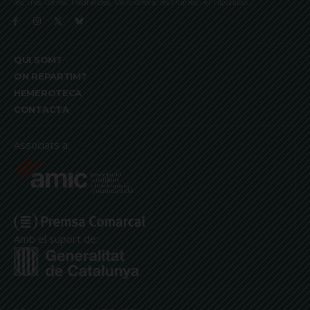
les Tres Torres, Pedralbes, Vallvidrera, les Planes i el Tibidabo
QUI SOM?
ON REPARTIM?
HEMEROTECA
CONTACTA
Associats a:
Amb el suport de: