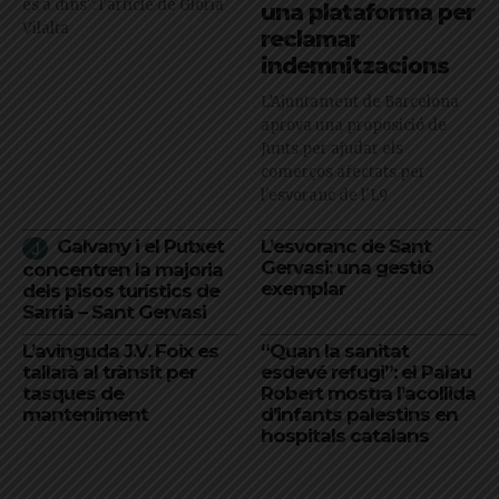
és a dins": l'article de Glòria
una plataforma per
Vilalta
reclamar
indemnitzacions
L’Ajuntament de Barcelona
aprova una proposició de
Junts per ajudar els
comerços afectats per
l'esvoranc de l'L9
Galvany i el Putxet
L’esvoranc de Sant
Gervasi: una gestió
concentren la majoria
exemplar
dels pisos turístics de
Sarrià – Sant Gervasi
L’avinguda J.V. Foix es
“Quan la sanitat
tallarà al trànsit per
esdevé refugi”: el Palau
tasques de
Robert mostra l’acollida
manteniment
d’infants palestins en
hospitals catalans