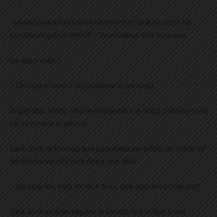
-AAAAAAAAAAAAAAAHHHHHH!!!!!!!!! Què és això? No
sembla un gat normal!!!!! – Va exclamar tota sorpresa.
De cop i volta…
– On està la llum? – Va exclamar la princesa.
El gat-drac Misifú s’havia empassat a la dolça princesa i ella
no se n’havia ni adonat.
Sant Jordi, la formiga que passejava pel poble de sobte va
sentir una veueta molt dolça que deia:
– No veig res, està tot molt fosc, que algú em pot ajudar?
Sant Jordi va anar seguint la veueta fins arribar a una