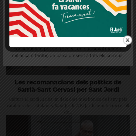
Més informació
Acceptar
Rebutjar tot
Quan l’usuari crea un compte al Diari el Jardí, dona el
seu consentiment explícit per rebre comunicacions
informatives relacionades amb el servei. Aquest
consentiment pot ser revocat en qualsevol moment
mitjançant l’enllaç de baixa present a tots els correus.
Les recomanacions dels polítics de
Sarrià-Sant Gervasi per Sant Jordi
Cultura El Jardí Arriba un dels dies més bonics de l'any pels
catalans i les catalanes, Sant Jordi. A El Jardí hem fet un recull
de...