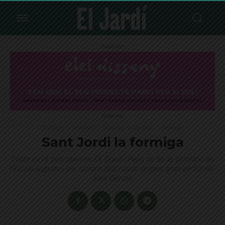
Publicitat
Publicitat
Cultura
Destacat
Galvany
General
Societat
Sant Jordi la formiga
Conte escrit pels alumnes Eli, David i Pepa de 6è de primària de
l'Escola Augusta i per usuaris dels casals de gent gran de Sarrià-
Sant Gervasi