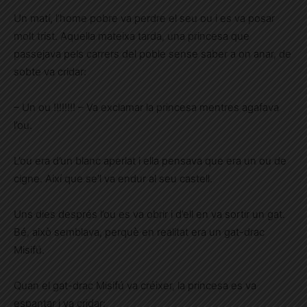
Un matí, l’home pobre va perdre el seu ou i es va posar
molt trist. Aquella mateixa tarda, una princesa que
passejava pels carrers del poble sense saber a on anar, de
sobte va cridar:
– Un ou !!!!!!!! – Va exclamar la princesa mentres agafava
l’ou.
L’ou era d’un blanc aperlat i ella pensava que era un ou de
cigne. Així que se’l va endur al seu castell.
Uns dies després l’ou es va obrir i d’ell en va sortir un gat.
Bé, això semblava, perquè en realitat era un gat-drac
Misifú.
Quan el gat-drac Misifú va créixer, la princesa es va
espantar i va cridar: