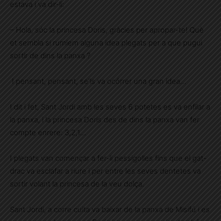
estava i va dir-li:
– Hola, sóc la princesa Doris, gràcies per apropar-te! Què
et sembla si rumiem alguna idea plegats per a que pugui
sortir de dins la panxa ?
I pensant, pensant, se’ls va ocórrer una gran idea…
I dit i fet, Sant Jordi amb les seves 6 potetes es va enfilar a
la panxa, i la princesa Doris des de dins la panxa van fer
compte enrere: 3,2,1…
I plegats van començar a fer-li pessigolles fins que el gat-
drac va esclafar a riure i per entre les seves dentetes va
sortir volant la princesa de la veu dolça.
Sant Jordi, a corre cuita va baixar de la panxa de Misifú i es