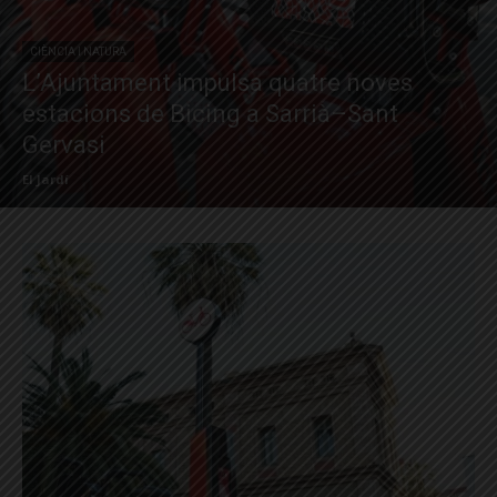
CIÈNCIA I NATURA
L’Ajuntament impulsa quatre noves
estacions de Bicing a Sarrià–Sant
Gervasi
El Jardí