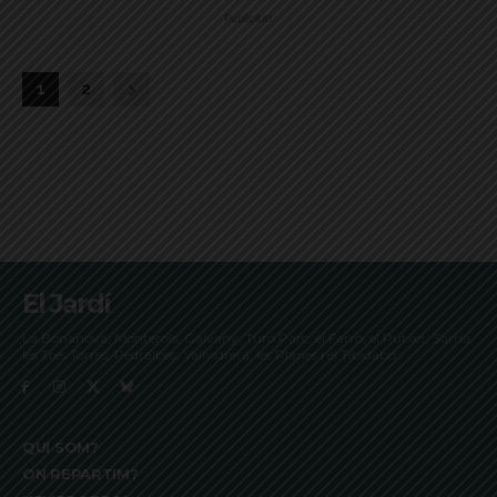
Publicitat
1
2
El Jardí
La Bonanova, Monterols, Galvany, Turó Parc, el Farró, el Putxet, Sarrià,
les Tres Torres, Pedralbes, Vallvidrera, les Planes i el Tibidabo
QUI SOM?
ON REPARTIM?