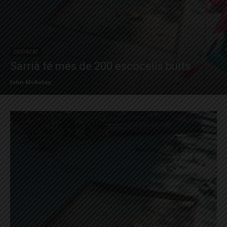
DESTACAT
Sarrià té més de 200 escocells buits
John McAulay