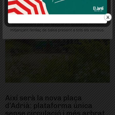
Quan l’usuari crea un compte al Diari el Jardí, dona el
seu consentiment explícit per rebre comunicacions
informatives relacionades amb el servei. Aquest
consentiment pot ser revocat en qualsevol moment
mitjançant l’enllaç de baixa present a tots els correus.
Així serà la nova plaça
d’Adrià: plataforma única
sense circulació i més arbrat