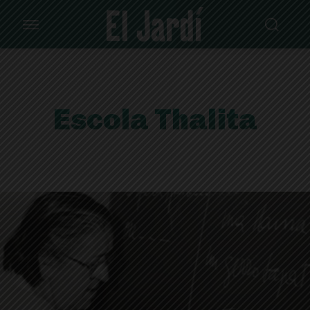
Escola Thalita