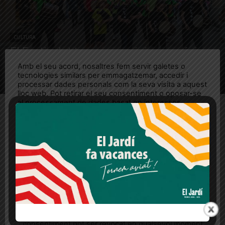
CULTURA
El Festivalet torna a reunir joves músics
de Sarrià i el Raval
Amb el seu acord, nosaltres fem servir galetes o
tecnologies similars per emmagatzemar, accedir i
El Jardí
processar dades personals com la seva visita a aquest
lloc web. Pot retirar el seu consentiment o oposar-se
al processament de dades basat en interessos
legítims en qualsevol moment fent clic a "Ajustos de
cookies" o a la nostra Política de privacitat en aquest
lloc web. Si cliques "acceptar" dones el teu
consentiment
No hi ha articles per mostrar
Més informació
Acceptar
Rebutjar tot
Quan l’usuari crea un compte al Diari el Jardí, dona el
seu consentiment explícit per rebre comunicacions
informatives relacionades amb el servei. Aquest
consentiment pot ser revocat en qualsevol moment