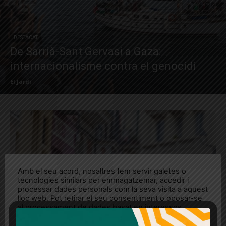
DESTACAT
De Sarrià-Sant Gervasi a Gaza:
internacionalisme contra el genocidi
El Jardí
Amb el seu acord, nosaltres fem servir galetes o
tecnologies similars per emmagatzemar, accedir i
processar dades personals com la seva visita a aquest
lloc web. Pot retirar el seu consentiment o oposar-se
al processament de dades basat en interessos
legítims en qualsevol moment fent clic a "Ajustos de
cookies" o a la nostra Política de privacitat en aquest