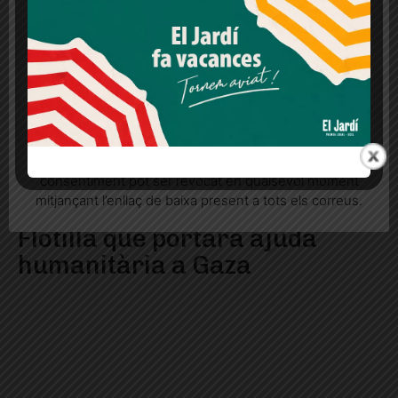
lloc web. Si cliques "acceptar" dones el teu
consentiment
Més informació
Acceptar
Rebutjar tot
Quan l’usuari crea un compte al Diari el Jardí, dona el
seu consentiment explícit per rebre comunicacions
informatives relacionades amb el servei. Aquest
consentiment pot ser revocat en qualsevol moment
mitjançant l’enllaç de baixa present a tots els correus.
Max Cahner se suma a la
Flotilla que portarà ajuda
humanitària a Gaza