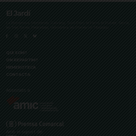
El Jardí
La Bonanova, Monterols, Galvany, Turó Parc, el Farró, el Putxet, Sarrià,
les Tres Torres, Pedralbes, Vallvidrera, les Planes i el Tibidabo
QUI SOM?
ON REPARTIM?
HEMEROTECA
CONTACTA
Associats a:
Amb el suport de: