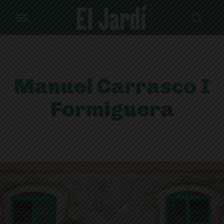
Manuel Carrasco I
Formiguera