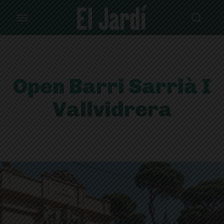
Open Barri Sarrià I
Vallvidrera