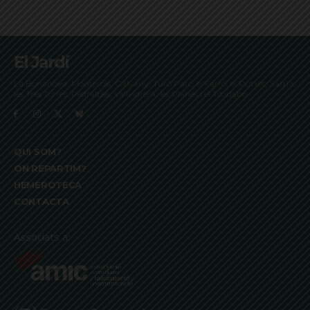
El Jardí
La Bonanova, Monterols, Galvany, Turó Parc, el Farró, el Putxet, Sarrià,
les Tres Torres, Pedralbes, Vallvidrera, les Planes i el Tibidabo
QUI SOM?
ON REPARTIM?
HEMEROTECA
CONTACTA
Associats a: