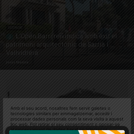
DESTACAT
L’Open Barri reivindica amb èxit el
patrimoni arquitectònic de Sarrià i
Vallvidrera
Jesús Mestre
Amb el seu acord, nosaltres fem servir galetes o
tecnologies similars per emmagatzemar, accedir i
processar dades personals com la seva visita a aquest
lloc web. Pot retirar el seu consentiment o oposar-se
al processament de dades basat en interessos