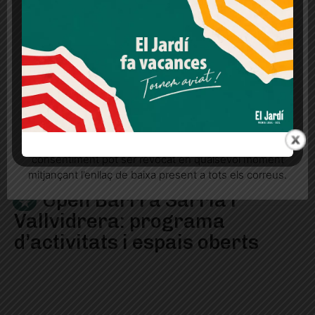
legítims en qualsevol moment fent clic a "Ajustos de
cookies" o a la nostra Política de privacitat en aquest
lloc web. Si cliques "acceptar" dones el teu
consentiment
Més informació
Acceptar
Rebutjar tot
Quan l’usuari crea un compte al Diari el Jardí, dona el
seu consentiment explícit per rebre comunicacions
informatives relacionades amb el servei. Aquest
consentiment pot ser revocat en qualsevol moment
mitjançant l’enllaç de baixa present a tots els correus.
Open Barri a Sarrià i
Vallvidrera: programa
d’activitats i espais oberts