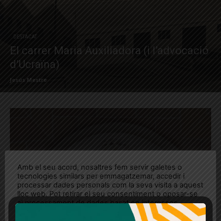
DESTACAT
El carrer Maria Auxiliadora (i l’advocació
d’Ucraïna)
Jesús Mestre
Amb el seu acord, nosaltres fem servir galetes o
tecnologies similars per emmagatzemar, accedir i
processar dades personals com la seva visita a aquest
lloc web. Pot retirar el seu consentiment o oposar-se
al processament de dades basat en interessos
legítims en qualsevol moment fent clic a "Ajustos de
cookies" o a la nostra Política de privacitat en aquest