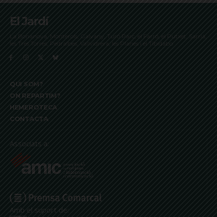
El Jardí
La Bonanova, Monterols, Galvany, Turó Parc, el Farró, el Putxet, Sarrià,
les Tres Torres, Pedralbes, Vallvidrera, les Planes i el Tibidabo
QUI SOM?
ON REPARTIM?
HEMEROTECA
CONTACTA
Associats a:
Amb el suport de: