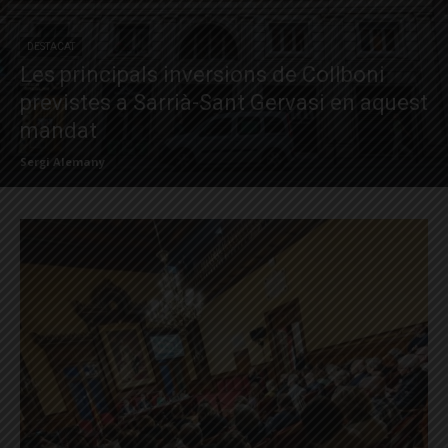
DESTACAT
Les principals inversions de Collboni
previstes a Sarrià-Sant Gervasi en aquest
mandat
Sergi Alemany