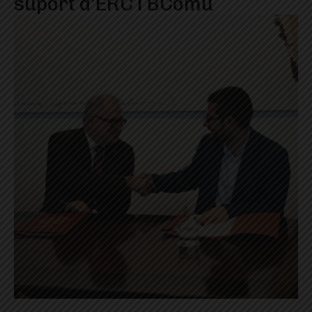
suport d’ERC i BComú