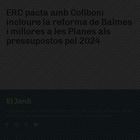
ERC pacta amb Collboni
incloure la reforma de Balmes
i millores a les Planes als
pressupostos pel 2024
El Jardí
La Bonanova, Monterols, Galvany, Turó Parc, el Farró, el Putxet, Sarrià,
les Tres Torres, Pedralbes, Vallvidrera, les Planes i el Tibidabo