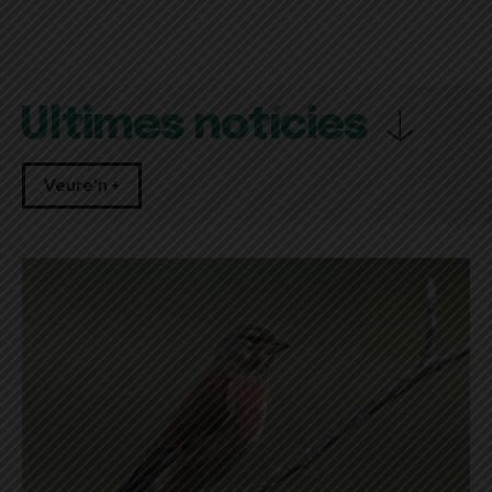
Últimes notícies
Veure'n +