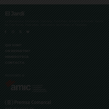
El Jardí
La Bonanova, Monterols, Galvany, Turó Parc, el Farró, el Putxet, Sarrià,
les Tres Torres, Pedralbes, Vallvidrera, les Planes i el Tibidabo
QUI SOM?
ON REPARTIM?
HEMEROTECA
CONTACTA
Associats a:
Amb el suport de: