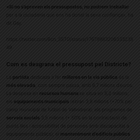
«Si no s’aproven els pressupostos, no podrem treballar
per a la ciutadania que ens ha donat la seva confiança», ha
dit Gay.
https://twitter.com/Bcn_SSTG/status/17679983206333235
49
Com es desgrana el
pressupost pel Districte?
La
partida
dedicada a fer
millores en la via pública
és la
més elevada
, com sempre passa, amb 8,7 milions d’euros.
La despesa en
recursos humans
se situa en 5,2 milions;
els
equipaments municipals
rebran 3,8 milions (+70% pel
camp municipal de futbol de Vallvidrera); els programes de
serveis socials
3,5 milions (+ 50% en la contractació de
punts liles i accessibilitat de persones amb discapacitat a
equipaments públics); el
manteniment d’edificis públics