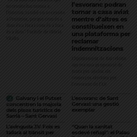
l’esvoranc podran
necessito harmonia a
tornar a casa aviat
l’interior, també en necessito
mentre d’altres es
a l’exterior, perquè com és a
dins és a fora i com és a fora
constitueixen en
és a dins": l'article de Glòria
una plataforma per
Vilalta
reclamar
indemnitzacions
L’Ajuntament de Barcelona
aprova una proposició de
Junts per ajudar els
comerços afectats per
l'esvoranc de l'L9
Galvany i el Putxet
L’esvoranc de Sant
Gervasi: una gestió
concentren la majoria
exemplar
dels pisos turístics de
Sarrià – Sant Gervasi
L’avinguda J.V. Foix es
“Quan la sanitat
tallarà al trànsit per
esdevé refugi”: el Palau