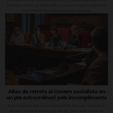
El tancament de Collserola pel brot de pesta porcina genera
malestar veïnal i pressió política, mentre el govern defensa
les restriccions i evita concretar terminis
Allau de retrets al Govern socialista en
un ple extraordinari pels incompliments
Maria Eugènia Gay acusa l'oposició de difondre "falsedats"
després d'una sessió impulsada per Junts amb un xoc de