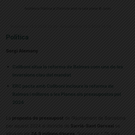
Audiència Pública al Districte amb la sala plena © Junts
Publicat el 13.3.2024 23:29 · Actualitzat el 15.3.2024 14:39
Política
Sergi Alemany
Collboni situa la reforma de Balmes com una de les
inversions clau del mandat
ERC pacta amb Collboni incloure la reforma de
Balmes i millores a les Planes als pressupostos pel
2024
La
proposta de pressupost
de l’Ajuntament de Barcelona
per aquest 2024 al districte de
Sarrià-Sant Gervasi
se
situa en els
24,8 milions d’euros
. Suposa un 1,7% més