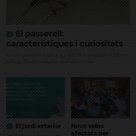
El passerell:
característiques i curiositats
La seva principal amenaça, a més de la desaparició del seu
hàbitat i l'ús de pesticides, és el silvestrisme
El jardí exterior
Nous veïns
afectats per
"De la mateixa manera que