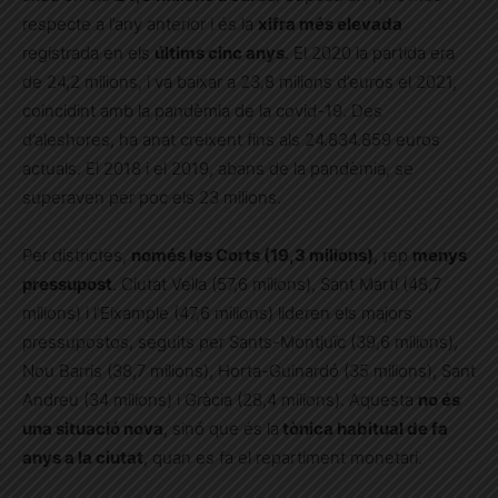
respecte a l’any anterior i és la
xifra més elevada
registrada en els
últims cinc anys
. El 2020 la partida era
de 24,2 milions, i va baixar a 23,8 milions d’euros el 2021,
coincidint amb la pandèmia de la covid-19. Des
d’aleshores, ha anat creixent fins als 24.834.859 euros
actuals. El 2018 i el 2019, abans de la pandèmia, se
superaven per poc els 23 milions.
Per districtes,
només les Corts (19,3 milions)
, rep
menys
pressupost
. Ciutat Vella (57,6 milions), Sant Martí (48,7
milions) i l’Eixample (47,6 milions) lideren els majors
pressupostos, seguits per Sants-Montjuïc (39,6 milions),
Nou Barris (38,7 milions), Horta-Guinardó (35 milions), Sant
Andreu (34 milions) i Gràcia (28,4 milions). Aquesta
no és
una situació nova
, sinó que és la
tònica habitual de fa
anys a la ciutat
, quan es fa el repartiment monetari.