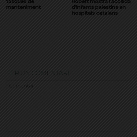
tasques de
Robert mostra l’acollida
manteniment
d’infants palestins en
hospitals catalans
FER UN COMENTARI
Comentar