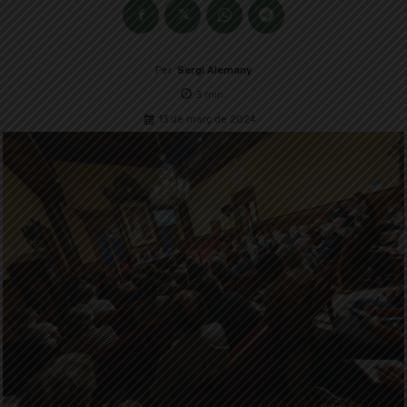
Per
Sergi Alemany
3
min.
13 de març de 2024