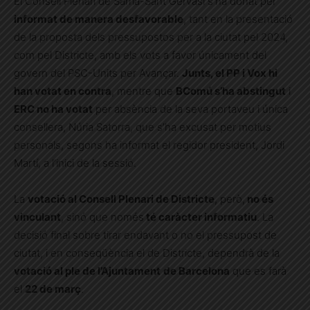
El Consell Plenari de Sarrià-Sant Gervasi s’ha donat per
informat de manera desfavorable
, tant en la presentació
de la proposta dels pressupostos per a la ciutat pel 2024,
com pel Districte, amb els vots a favor únicament del
govern del PSC-Units per Avançar.
Junts, el PP i Vox hi
han votat en contra
, mentre que
BComú s’ha abstingut
i
ERC no ha votat
per absència de la seva portaveu i única
consellera, Núria Satorra, que s’ha excusat per motius
personals, segons ha informat el regidor president, Jordi
Martí, a l’inici de la sessió.
La
votació al Consell Plenari de Districte
, però,
no és
vinculant
, sinó que només
té caràcter informatiu
. La
decisió final sobre tirar endavant o no el pressupost de
ciutat, i en conseqüència el de Districte, dependrà de la
votació al ple de l’Ajuntament
de Barcelona
que es farà
el
22 de març
.