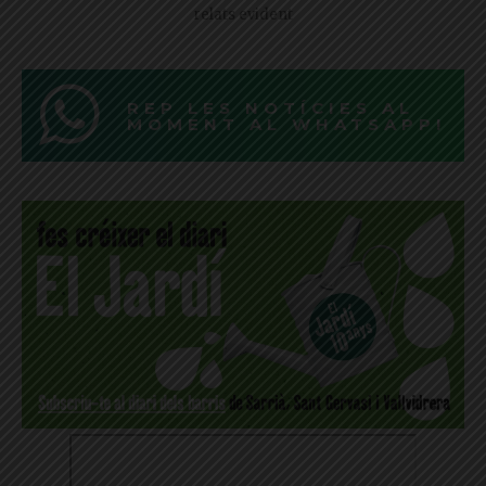
relats evident
REP LES NOTÍCIES AL
MOMENT AL WHATSAPP!