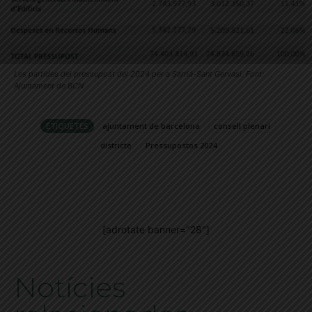
Les partides del pressupost del 2024 per a Sarrià-Sant Gervasi. Font:
Ajuntament de BCN
ETIQUETES
ajuntament de barcelona
consell plenari
districte
Pressupostos 2024
[adrotate banner="28"]
Notícies