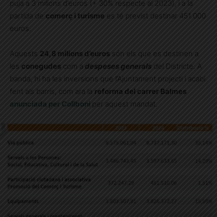
puja a 3 milions d’euros (+ 30% respecte al 2023), i a la
partida de
comerç i turisme
es té previst destinar 451.000
euros.
Aquests
24,8 milions d’euros
són els que es destinen a
les
conegudes
com a
despeses generals
del Districte. A
banda, hi ha les inversions que l’Ajuntament projecti i acabi
fent als barris, com ara la
reforma del carrer Balmes
anunciada per Collboni
per aquest mandat.