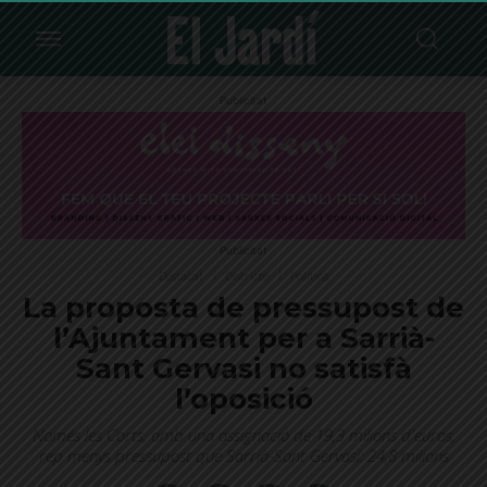
Publicitat
Publicitat
Destacat
Districte
Política
La proposta de pressupost de
l’Ajuntament per a Sarrià-
Sant Gervasi no satisfà
l’oposició
Només les Corts, amb una assignació de 19,3 milions d'euros,
rep menys pressupost que Sarrià-Sant Gervasi: 24,8 milions