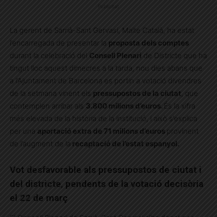
Publicitat
La gerent de Sarrià-Sant Gervasi, Maite Català, ha estat
l’encarregada de presentar la
proposta dels comptes
durant la celebració del
Consell Plenari
de Districte que ha
tingut lloc aquest dimecres a la tarda, nou dies abans que
a l’Ajuntament de Barcelona es portin a votació divendres
de la setmana vinent els
pressupostos de la ciutat
, que
contemplen arribar als
3.800 milions d’euros.
És la xifra
més elevada de la història de la institució, i això s’explica
per una
aportació extra de 71 milions d’euros
provinent
de l’augment de la
recaptació de l’estat espanyol.
Vot desfavorable als pressupostos de ciutat i
del districte
,
pendents de la votació decisòria
el 22 de març