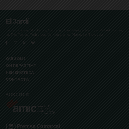
El Jardí
La Bonanova, Monterols, Galvany, Turó Parc, el Farró, el Putxet, Sarrià,
les Tres Torres, Pedralbes, Vallvidrera, les Planes i el Tibidabo
QUI SOM?
ON REPARTIM?
HEMEROTECA
CONTACTA
Associats a: