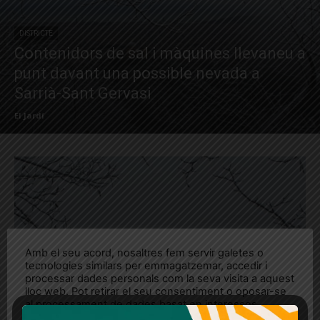
DISTRICTE
Contenidors de sal i màquines llevaneu a
punt davant una possible nevada a
Sarrià-Sant Gervasi
El Jardí
Amb el seu acord, nosaltres fem servir galetes o
tecnologies similars per emmagatzemar, accedir i
processar dades personals com la seva visita a aquest
lloc web. Pot retirar el seu consentiment o oposar-se
al processament de dades basat en interessos
legítims en qualsevol moment fent clic a "Ajustos de