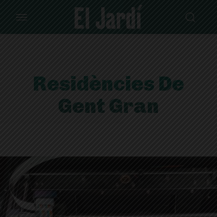
Residències De
Gent Gran