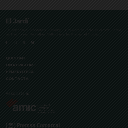
El Jardí
La Bonanova, Monterols, Galvany, Turó Parc, el Farró, el Putxet, Sarrià,
les Tres Torres, Pedralbes, Vallvidrera, les Planes i el Tibidabo
QUI SOM?
ON REPARTIM?
HEMEROTECA
CONTACTA
Associats a: