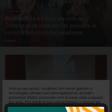
DESTACAT
Parera crida a treure els vots de
Ciutadans de casa per fer possible la
victòria del constitucionalisme
El Jardí
Amb el seu acord, nosaltres fem servir galetes o
tecnologies similars per emmagatzemar, accedir i
processar dades personals com la seva visita a aquest
lloc web. Pot retirar el seu consentiment o oposar-se
al processament de dades basat en interessos
legítims en qualsevol moment fent clic a "Ajustos de