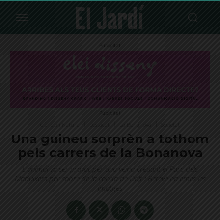
Publicitat
Publicitat
Ciència i Natura
Destacat
La Bonanova
Societat
Una guineu sorprèn a tothom
pels carrers de la Bonanova
L'animal va ser gravat per una veïna creuant el Parc dels
Maduixers per sobre de la ronda de Dalt i Betevé ha emès les
imatges