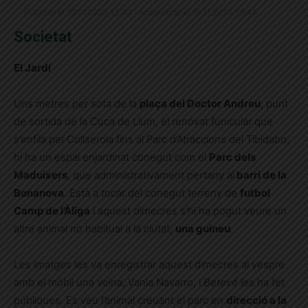
Publicat el 10.11.2023 13:44 · Actualitzat el 10.11.2023 13:45
Societat
El Jardí
Uns metres per sota de la
plaça del Doctor Andreu
, punt
de sortida de la Cuca de Llum, el renovat funicular que
s’enfila per
Collserola fins al Parc d’Atraccions del Tibidabo,
hi ha un espai enjardinat conegut com el
Parc dels
Maduixers
, que administrativament pertany al
barri de la
Bonanova
. Està a tocar del conegut terreny de
futbol
Camp de l’Àliga
i aquest dimecres s’hi ha pogut veure un
altre animal no habitual a la ciutat,
una guineu
.
Les imatges les va enregistrar aquest dimecres al vespre
amb el mòbil una veïna, Vania Navarro, i
Betevé
les ha fet
públiques. Es veu l’animal creuant el parc en
direcció a la