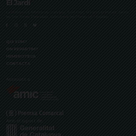
El Jardí
La Bonanova, Monterols, Galvany, Turó Parc, el Farró, el Putxet, Sarrià,
les Tres Torres, Pedralbes, Vallvidrera, les Planes i el Tibidabo
QUI SOM?
ON REPARTIM?
HEMEROTECA
CONTACTA
Associats a:
Amb el suport de: