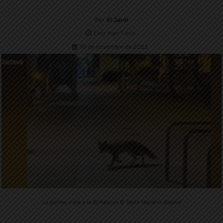
Per
El Jardí
Less than 1
min.
10 de novembre de 2023
La guineu vista a la Bonanova © Vania Navarro-Betevé