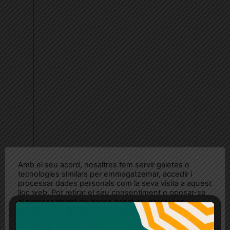
Amb el seu acord, nosaltres fem servir galetes o
tecnologies similars per emmagatzemar, accedir i
processar dades personals com la seva visita a aquest
lloc web. Pot retirar el seu consentiment o oposar-se
al processament de dades basat en interessos
legítims en qualsevol moment fent clic a "Ajustos de
cookies" o a la nostra Política de privacitat en aquest
lloc web. Si cliques "acceptar" dones el teu