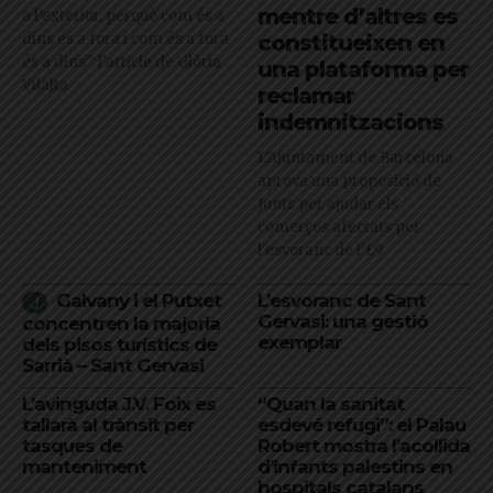
mentre d’altres es
a l’exterior, perquè com és a
dins és a fora i com és a fora
constitueixen en
és a dins": l'article de Glòria
una plataforma per
Vilalta
reclamar
indemnitzacions
L’Ajuntament de Barcelona
aprova una proposició de
Junts per ajudar els
comerços afectats per
l'esvoranc de l'L9
Galvany i el Putxet
L’esvoranc de Sant
Gervasi: una gestió
concentren la majoria
exemplar
dels pisos turístics de
Sarrià – Sant Gervasi
L’avinguda J.V. Foix es
“Quan la sanitat
tallarà al trànsit per
esdevé refugi”: el Palau
tasques de
Robert mostra l’acollida
manteniment
d’infants palestins en
hospitals catalans