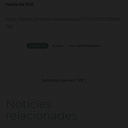
ronda de Dalt
.
https://twitter.com/btvnoticies/status/1722922295339942
120
ETIQUETES
Guineu
Parc dels Maduixers
[adrotate banner="28"]
Notícies
relacionades