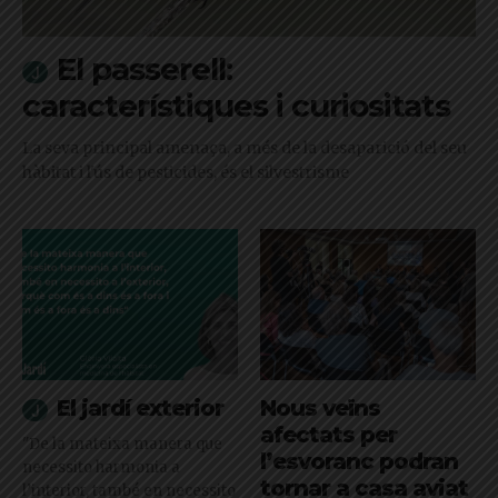
El passerell:
característiques i curiositats
La seva principal amenaça, a més de la desaparició del seu
hàbitat i l'ús de pesticides, és el silvestrisme
El jardí exterior
Nous veïns
afectats per
"De la mateixa manera que
l’esvoranc podran
necessito harmonia a
tornar a casa aviat
l’interior, també en necessito