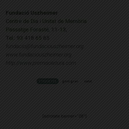
Fundació Uszheimer
Centre de Dia i Unitat de Memòria
Passatge Forasté, 11-13,
Tel.: 93 418 65 65
fundacio@fundaciouszheimer.org
www.fundaciouszheimer.org
http://www.premisoletura.com
ETIQUETES
gent gran
salut
[adrotate banner="28"]