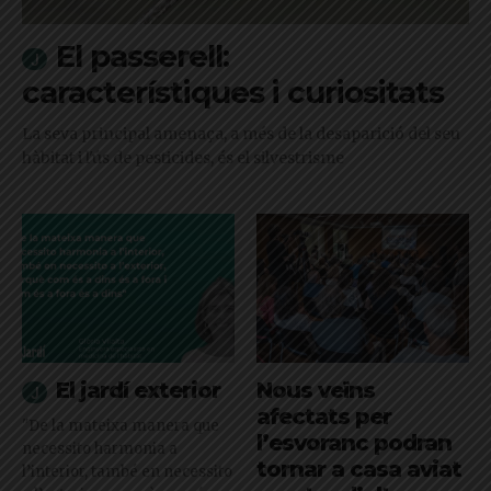
El passerell:
característiques i curiositats
La seva principal amenaça, a més de la desaparició del seu
hàbitat i l'ús de pesticides, és el silvestrisme
El jardí exterior
Nous veïns
afectats per
"De la mateixa manera que
l’esvoranc podran
necessito harmonia a
tornar a casa aviat
l’interior, també en necessito