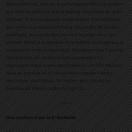
àrees cerebrals. Dins de la comunitat científica, la proteïna
que més es relaciona amb la Malaltia d’Alzheimer és la B-
amiloide. Si aconseguíssim desenvolupar una medicació
que evités que aquesta proteïna s’acumulés de manera
patològica, aconseguiríem prevenir l’aparició i fins i tot
podríem frenar la progressió de la malaltia en el cas que ja
comptéssim amb un diagnòstic. Actualment una indústria
farmacèutica, en un estudi molt prometedor, ha
aconseguit reduir la seva acumulació en un 90% d’aquest
tipus de proteïna en el cervell, sense causar efectes
secundaris significatius. No obstant això, l’estudi no
avaluava els efectes sobre la cognició.
Publicitat
Una medicació per la B-Amiloide