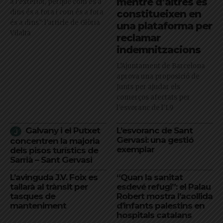
mentre d’altres es
a l’exterior, perquè com és a
dins és a fora i com és a fora
constitueixen en
és a dins": l'article de Glòria
una plataforma per
Vilalta
reclamar
indemnitzacions
L’Ajuntament de Barcelona
aprova una proposició de
Junts per ajudar els
comerços afectats per
l'esvoranc de l'L9
Galvany i el Putxet
L’esvoranc de Sant
Gervasi: una gestió
concentren la majoria
exemplar
dels pisos turístics de
Sarrià – Sant Gervasi
L’avinguda J.V. Foix es
“Quan la sanitat
tallarà al trànsit per
esdevé refugi”: el Palau
tasques de
Robert mostra l’acollida
manteniment
d’infants palestins en
hospitals catalans