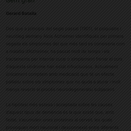
Gent gran
Gerard Batalla
Des que a principis del segle passat (1901), el psiquiatre i
neuròleg alemany Alois Alzheimer identifiqués per primera
vegada els símptomes del que més tard es coneixeria com
a malaltia d’Alzheimer, ha passat molt de temps i els
tractaments per intentar curar o simplement frenar el curs
d’aquesta síndrome han estat infructuosos. Actualment
únicament comptem amb medicació que té un efecte
pal·liatiu sobre els símptomes que no ajuda a aturar i molt
menys revertir el procés neurodegeneratiu subjacent.
La hipòtesi més estesa i acceptada sobre les causes
d’aquest tipus de demència és la que sosté que, amb
l’edat, s’acumulen unes proteïnes al cervell, les quals
provoquen mort neuronal i desconnexió entre diferents