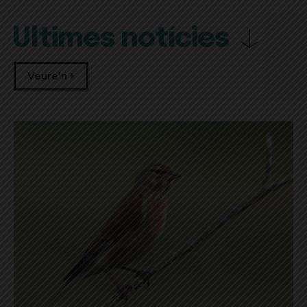
Últimes notícies
Veure'n +