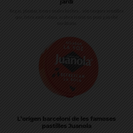
jardí
Regar, plantar, treure males herbes… són tasques senzilles
que, fetes amb calma, acaben tenint un punt gairebé
meditatiu
L’orígen barceloní de les famoses
pastilles Juanola