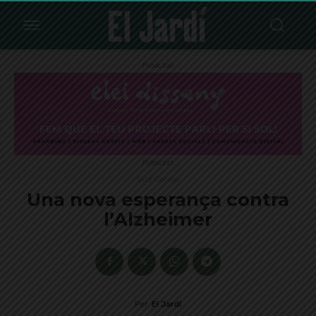
Publicitat
Publicitat
Sant Gervasi
Una nova esperança contra
l’Alzheimer
Per
El Jardí