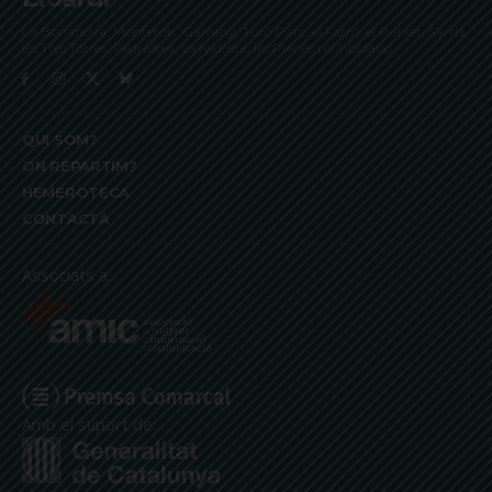
La Bonanova, Monterols, Galvany, Turó Parc, el Farró, el Putxet, Sarrià,
les Tres Torres, Pedralbes, Vallvidrera, les Planes i el Tibidabo
QUI SOM?
ON REPARTIM?
HEMEROTECA
CONTACTA
Associats a:
Amb el suport de: