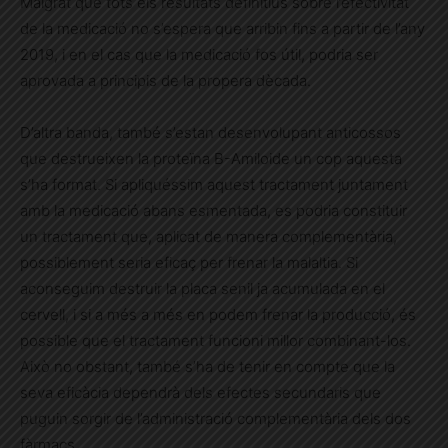
Malgrat que tots els resultats definitius sobre l’efectivitat
de la medicació no s’espera que arribin fins a partir de l’any
2019, i en el cas que la medicació fos útil, podria ser
aprovada a principis de la propera dècada.
D’altra banda, també s’estan desenvolupant anticossos
que destrueixen la proteïna B-Amiloide un cop aquesta
s’ha format. Si apliquéssim aquest tractament juntament
amb la medicació abans esmentada, es podria constituir
un tractament que, aplicat de manera complementària,
possiblement seria eficaç per frenar la malaltia. Si
aconseguim destruir la placa senil ja acumulada en el
cervell, i si a més a més en podem frenar la producció, és
possible que el tractament funcioni millor combinant-los.
Això no obstant, també s’ha de tenir en compte que la
seva eficàcia dependrà dels efectes secundaris que
puguin sorgir de l’administració complementària dels dos
fàrmacs.