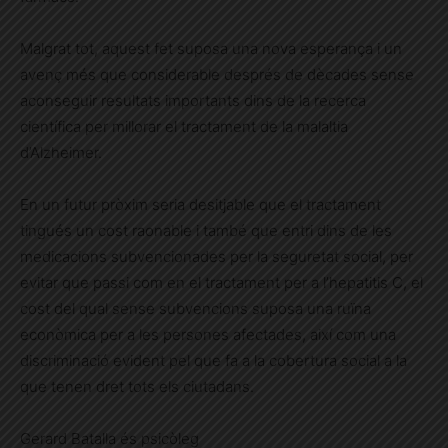
Malgrat tot, aquest fet suposa una nova esperança i un
avenç més que considerable després de dècades sense
aconseguir resultats importants dins de la recerca
científica per millorar el tractament de la malaltia
d’Alzheimer.
En un futur pròxim seria desitjable que el tractament
tingués un cost raonable i també que entri dins de les
medicacions subvencionades per la seguretat social, per
evitar que passi com en el tractament per a l’hepatitis C, el
cost del qual sense subvencions suposa una ruïna
econòmica per a les persones afectades, així com una
discriminació evident pel que fa a la cobertura social a la
que tenen dret tots els ciutadans.
Gerard Batalla és psicòleg