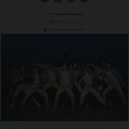
Per
Carme Rocamora
Less than 1
min.
3 de setembre de 2019