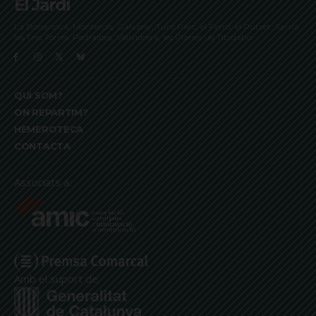
El Jardí
La Bonanova, Monterols, Galvany, Turó Parc, el Farró, el Putxet, Sarrià,
les Tres Torres, Pedralbes, Vallvidrera, les Planes i el Tibidabo
QUI SOM?
ON REPARTIM?
HEMEROTECA
CONTACTA
Associats a:
Amb el suport de: