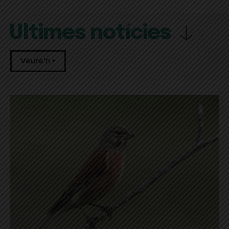
Últimes notícies
Veure'n +