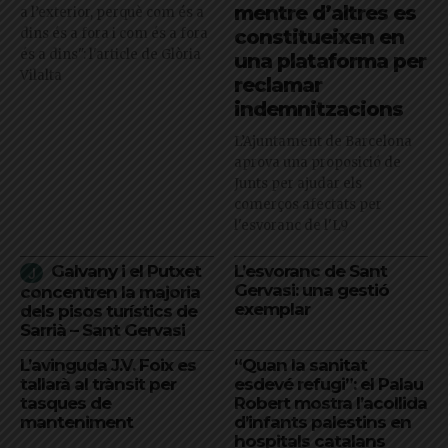
mentre d’altres es
a l’exterior, perquè com és a
dins és a fora i com és a fora
constitueixen en
és a dins": l'article de Glòria
una plataforma per
Vilalta
reclamar
indemnitzacions
L’Ajuntament de Barcelona
aprova una proposició de
Junts per ajudar els
comerços afectats per
l'esvoranc de l'L9
Galvany i el Putxet
L’esvoranc de Sant
Gervasi: una gestió
concentren la majoria
exemplar
dels pisos turístics de
Sarrià – Sant Gervasi
L’avinguda J.V. Foix es
“Quan la sanitat
tallarà al trànsit per
esdevé refugi”: el Palau
tasques de
Robert mostra l’acollida
manteniment
d’infants palestins en
hospitals catalans