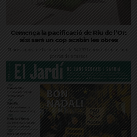
Comença la pacificació de Riu de l’Or:
així serà un cop acabin les obres
El pressupost de l'actuació és de 840.521 euros i té un termini
previst de 8 mesos