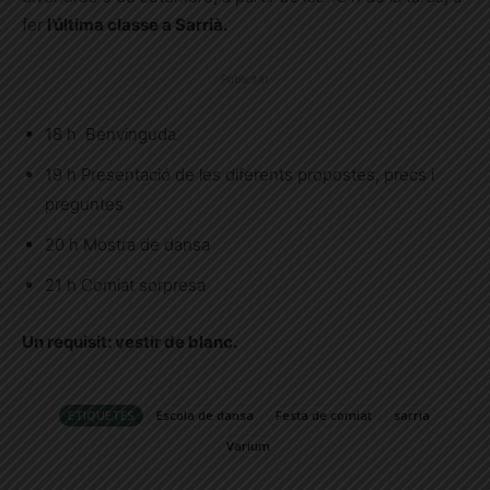
fer
l’última classe a Sarrià.
Publicitat
18 h Benvinguda
19 h Presentació de les diferents propostes, precs i
preguntes
20 h Mostra de dansa
21 h Comiat sorpresa
Un requisit: vestir de blanc.
ETIQUETES
Escola de dansa
Festa de comiat
sarria
Varium