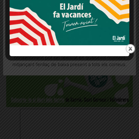
consentiment
REP LES NOTÍCIES AL
MOMENT AL WHATSAPP!
Més informació
Acceptar
Rebutjar tot
Quan l’usuari crea un compte al Diari el Jardí, dona el
seu consentiment explícit per rebre comunicacions
informatives relacionades amb el servei. Aquest
consentiment pot ser revocat en qualsevol moment
mitjançant l’enllaç de baixa present a tots els correus.