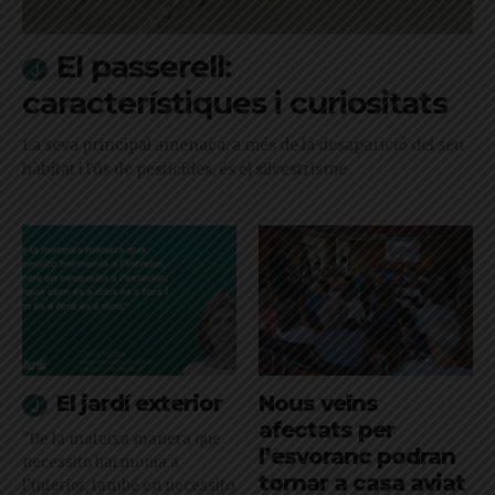
El passerell:
característiques i curiositats
La seva principal amenaça, a més de la desaparició del seu
hàbitat i l'ús de pesticides, és el silvestrisme
El jardí exterior
Nous veïns
afectats per
"De la mateixa manera que
l’esvoranc podran
necessito harmonia a
tornar a casa aviat
l’interior, també en necessito