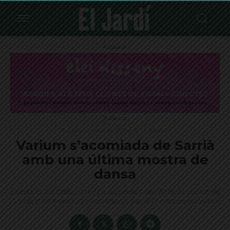
Publicitat
Publicitat
Cultura
Destacat
Sarrià
Societat
Varium s’acomiada de Sarrià
amb una última mostra de
dansa
Divendres 6 de setembre l'escola celebra una festa de comiat de
Sarrià, d'on marxa 32 anys després per la pressió immobiliària