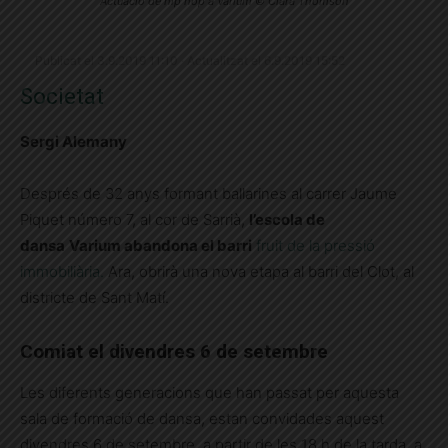
Actuació de hip hop a Varium © Clara Thomson
Publicat el 3.9.2019 11:10 · Actualitzat el 6.9.2019 15:52
Societat
Sergi Alemany
Després de 32 anys formant ballarines al carrer Jaume
Piquet número 7, al cor de Sarrià,
l’escola de
dansa
Varium abandona el barri
fruit de la pressió
immobiliària.
Ara, obrirà una nova etapa al barri del Clot, al
districte de Sant Matí.
Comiat el divendres 6 de setembre
Les diferents generacions que han passat per aquesta
sala de formació de dansa, estan convidades aquest
divendres 6 de setembre, a partir de les 18 h de la tarda, a