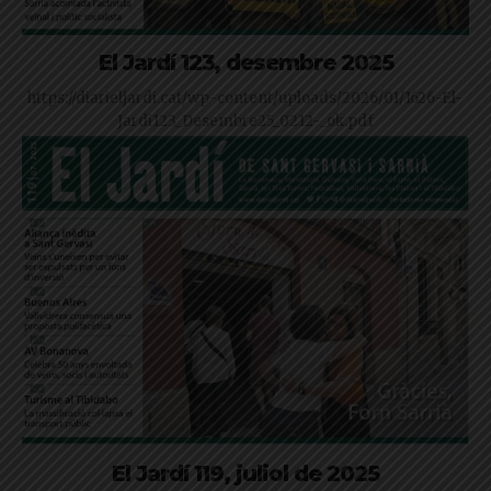
El Jardí 123, desembre 2025
https://diarieljardi.cat/wp-content/uploads/2026/01/1626-El-
Jardi123_Desembre25_0212-_ok.pdf
El Jardí 119, juliol de 2025