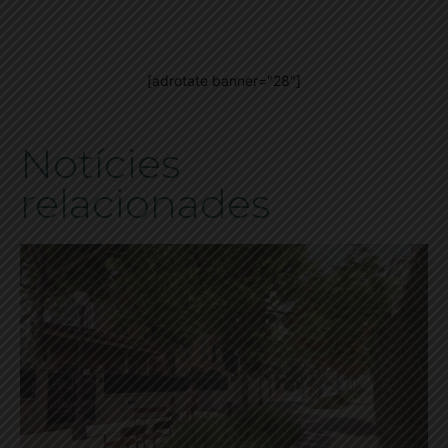
[adrotate banner="28"]
Notícies
relacionades