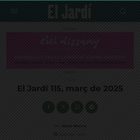
Publicitat
Publicitat
Portades
El Jardí 115, març de 2025
Per
Jesús Mestre
Less than 1
min.