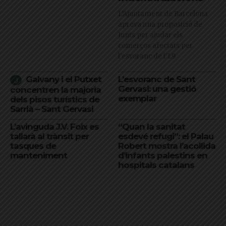
L’Ajuntament de Barcelona
aprova una proposició de
Junts per ajudar els
comerços afectats per
l'esvoranc de l'L9
Galvany i el Putxet
L’esvoranc de Sant
Gervasi: una gestió
concentren la majoria
exemplar
dels pisos turístics de
Sarrià – Sant Gervasi
L’avinguda J.V. Foix es
“Quan la sanitat
tallarà al trànsit per
esdevé refugi”: el Palau
tasques de
Robert mostra l’acollida
manteniment
d’infants palestins en
hospitals catalans