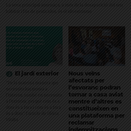
La seva principal amenaça, a més de la desaparició del seu
hàbitat i l'ús de pesticides, és el silvestrisme
El jardí exterior
Nous veïns
afectats per
"De la mateixa manera que
l’esvoranc podran
necessito harmonia a
tornar a casa aviat
l’interior, també en necessito
mentre d’altres es
a l’exterior, perquè com és a
dins és a fora i com és a fora
constitueixen en
és a dins": l'article de Glòria
una plataforma per
Vilalta
reclamar
indemnitzacions