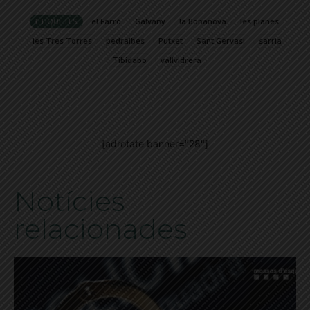
ETIQUETES
el Farró
Galvany
la Bonanova
les planes
les Tres Torres
pedralbes
Putxet
Sant Gervasi
sarria
Tibidabo
vallvidrera
[adrotate banner="28"]
Notícies
relacionades