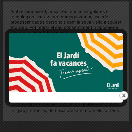
Amb el seu acord, nosaltres fem servir galetes o
tecnologies similars per emmagatzemar, accedir i
processar dades personals com la seva visita a aquest
lloc web. Pot retirar el seu consentiment o oposar-se
al processament de dades basat en interessos
legítims en qualsevol moment fent clic a "Ajustos de
cookies" o a la nostra Política de privacitat en aquest
lloc web. Si cliques "acceptar" dones el teu
consentiment
Més informació
Acceptar
Rebutjar tot
Quan l’usuari crea un compte al Diari el Jardí, dona el
seu consentiment explícit per rebre comunicacions
informatives relacionades amb el servei. Aquest
consentiment pot ser revocat en qualsevol moment
mitjançant l’enllaç de baixa present a tots els correus.