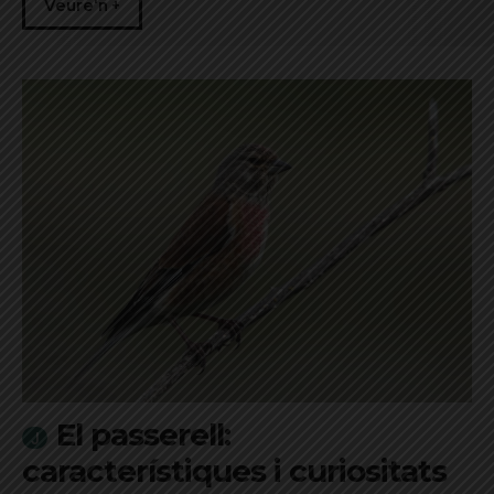
Veure'n +
El passerell:
característiques i curiositats