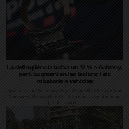
La delinqüència baixa un 12 % a Galvany,
però augmenten les lesions i els
robatoris a vehicles
Societat Carme Rocamora i Seguí El Consell de Barri de Sant
Gervasi – Galvany, celebrat el 26 de maig, va centrar bona
part de la sessió...