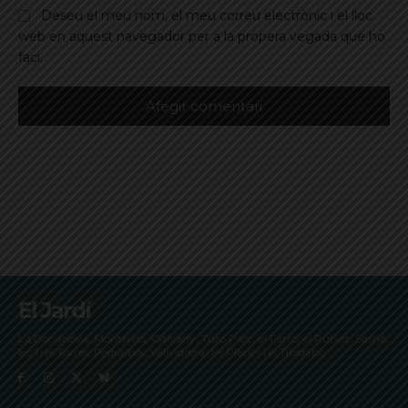
Deseu el meu nom, el meu correu electrònic i el lloc
web en aquest navegador per a la propera vegada que ho
faci.
El Jardí
La Bonanova, Monterols, Galvany, Turó Parc, el Farró, el Putxet, Sarrià,
les Tres Torres, Pedralbes, Vallvidrera, les Planes i el Tibidabo