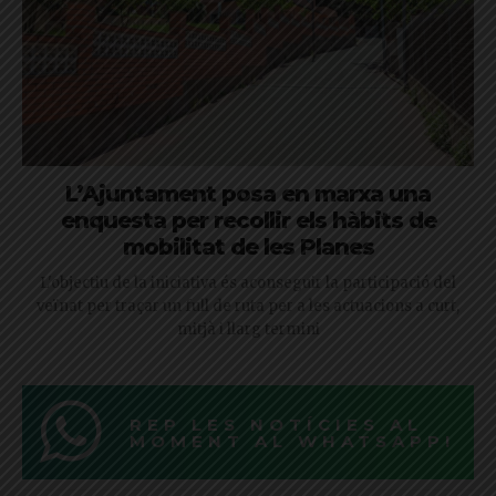
L’Ajuntament posa en marxa una
enquesta per recollir els hàbits de
mobilitat de les Planes
L'objectiu de la iniciativa és aconseguir la participació del
veïnat per traçar un full de ruta per a les actuacions a curt,
mitjà i llarg termini
REP LES NOTÍCIES AL
MOMENT AL WHATSAPP!