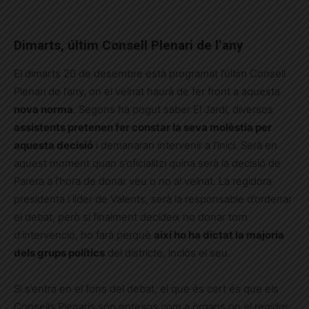
Dimarts, últim Consell Plenari de l’any
El dimarts 20 de desembre està programat l’últim Consell
Plenari de l’any, on el veïnat haurà de fer front a aquesta
nova norma
. Segons ha pogut saber El Jardí, diversos
assistents pretenen fer constar la seva molèstia per
aquesta decisió
i demanaran intervenir a l’inici. Serà en
aquest moment quan s’oficialitzi quina serà la decisió de
Parera a l’hora de donar veu o no al veïnat. La regidora
presidenta i líder de Valents, serà la responsable d’ordenar
el debat, però si finalment decideix no donar torn
d’intervenció, ho farà perquè
així ho ha dictat la majoria
dels grups polítics
del districte, inclòs el seu.
Si s’entra en el fons del debat, el que és cert és que els
Consells Plenaris són entesos com a òrgans on el regidor