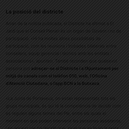
La posició del districte
Arran de la notícia publicada, el Districte ha afirmat a El
Jardí que el Consell Plenari és un òrgan de Govern i no de
participació. «Hi ha moltes altres possibilitats de
participació, com les reunions i trobades bilaterals entre
consellers, equip gerencial i tècnics amb les entitats i
associacions», apunten. També recorden que qualsevol
persona pot
adreçar-se al Districte i a l’Ajuntament per
mitjà de canals com el telèfon 010, web, l’Oficina
d’Atenció Ciutadana, o l’app BCN a la Butxaca
.
«La Junta de Portaveus, on estan representats tots els
grups municipals, és qui té la competència de decidir com
es regulen alguns temes del Ple, entre els quals el
moment en que poden intervenir les persones assistents,
i en aquest cas ha decidit que, igual que es fa en la resta