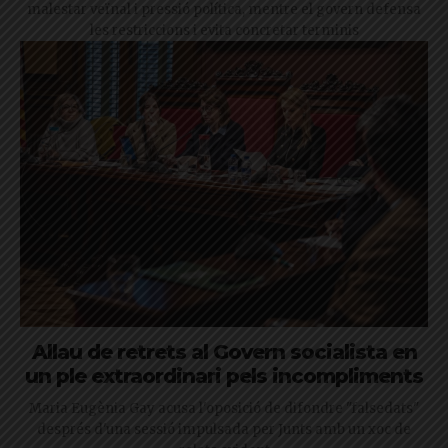
malestar veïnal i pressió política, mentre el govern defensa
les restriccions i evita concretar terminis
Allau de retrets al Govern socialista en
un ple extraordinari pels incompliments
Maria Eugènia Gay acusa l'oposició de difondre "falsedats"
després d'una sessió impulsada per Junts amb un xoc de