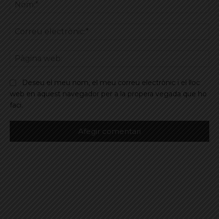
No
Co
ele
Pà
we
Deseu el meu nom, el meu correu electrònic i el lloc
web en aquest navegador per a la propera vegada que ho
faci.