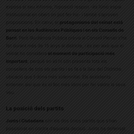
exposa el seu informe, l’oposició respon -és l’únic espai
institucional en obert on pot fer-ho- i també s’aproven
proposicions. En canvi, el
protagonisme del veïnat està
pensat en les Audiències Públiques i en els Consells de
Barri
. Però l’Audiència Pública prèvia al Consell Plenari s’ha
fet durant més de 15 anys al districte, i és per això que el
veïnat ho considera
el moment de participació més
important
, perquè en ell hi són presents tots els
consellers de tots els partits i es fa a la Seu del Districte,
ubicació que li dona més solemnitat.
Els assistents
entenen així que és el lloc més idoni per fer valdre la seva
veu.
La posició dels partits
Junts i Ciutadans
són els dos únics partits que s’han
posicionat en contra d’aquesta decisió. Junts ha defensat