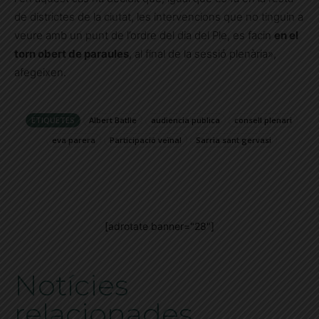
de districtes de la ciutat, les intervencions que no tinguin a
veure amb un punt de l’ordre del dia del Ple, es facin
en el
torn obert de paraules
, al final de la sessió plenària»,
afegeixen.
ETIQUETES
Albert Batlle
audiencia publica
consell plenari
eva parera
Participació veïnal
Sarria sant gervasi
[adrotate banner="28"]
Notícies
relacionades