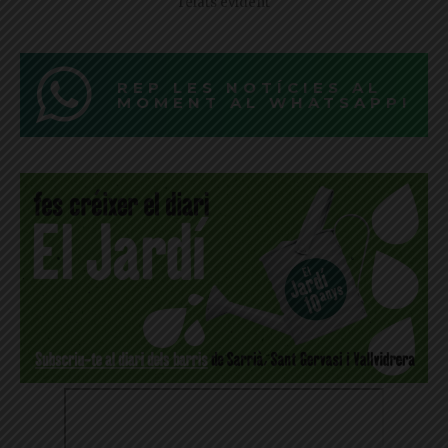
relats evident
REP LES NOTÍCIES AL
MOMENT AL WHATSAPP!