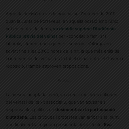
Aquesta decisió no ve de nou. Va ser l’octubre de 2019
quan la Junta de Portaveus, en aquella ocasió amb l’únic
vot en contra de Junts,
va decidir suprimir l’Audiència
Pública prèvia del veïnat
per «conciliació familiar i
laboral», atenent que aquestes sessions s’allargaven
sovint fins a les 23:00 hores de la nit, ja que més enllà de
la intervenció del veïnat, es fa tot el debat entre el Govern i
l’oposició, i també s’aproven proposicions.
Publicitat
La mesura adoptada, però, va aixecar múltiples crítiques
del veïnat i del teixit associatiu, que van acusar els
responsables polítics de
desincentivar la participació
ciutadana
. Les crítiques i protestes van arribar a tal punt,
que finalment la regidora presidenta del districte,
Eva