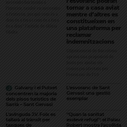
l’esvoranc podran
necessito harmonia a
tornar a casa aviat
l’interior, també en necessito
mentre d’altres es
a l’exterior, perquè com és a
dins és a fora i com és a fora
constitueixen en
és a dins": l'article de Glòria
una plataforma per
Vilalta
reclamar
indemnitzacions
L’Ajuntament de Barcelona
aprova una proposició de
Junts per ajudar els
comerços afectats per
l'esvoranc de l'L9
Galvany i el Putxet
L’esvoranc de Sant
Gervasi: una gestió
concentren la majoria
exemplar
dels pisos turístics de
Sarrià – Sant Gervasi
L’avinguda J.V. Foix es
“Quan la sanitat
tallarà al trànsit per
esdevé refugi”: el Palau
tasques de
Robert mostra l’acollida