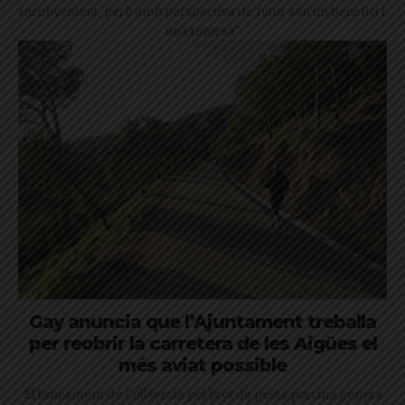
inconvenient, però amb perspectiva de futur són un benefici i
una riquesa"
Gay anuncia que l’Ajuntament treballa
per reobrir la carretera de les Aigües el
més aviat possible
El tancament de Collserola pel brot de pesta porcina genera