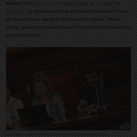
Parera
(Valents), que és l’encarregada de moderar les
sessions,
va optar per deixar al veïnat intervenir a l’inici
de les sessions, sense el vistiplau del regidor, Albert
Batlle, que va argumentar que hi ha «altres instruments»
de participació.
Eva Parera i Albert Batlle en una imatge d’arxiu © Frederic Esteve