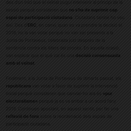
des d’un inici que el veïnat pugui intervenir al principi de la
sessió perquè consideren que
no s’ha de suprimir cap
espai de participació ciutadana
. Ciutadans també ho veu
així. Des d’
ERC
, en canvi, quan es va prendre la decisió el
2019, no la van votar perquè no van ser presents a la
Junta de Portaveus, celebrada just després de la
sentència contra els líders del procés. En aquella ocasió,
van explicar que el què cal és una
decisió consensuada
amb el veïnat
.
Finalment, a la Junta de Portaveus de dimarts passat, els
republicans
van votar a favor de suprimir la intervenció
inicial perquè consideren que canviar-ho ara és
«pur
electoralisme»
perquè ja es va arribar a un acord l’any
2019. Continuen apostant, en aquest sentit, per fer una
reflexió de fons
sobre la reordenació dels espais de
participació ciutadana.