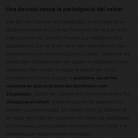
Una decisió sense la participació del veïnat
Vist des d’un punt de vista pragmàtic, el més lògic és la
decisió presa per la Junta de Portaveus per tal que no hi
hagi sessions de Consells Plenaris que s’allarguen fins
passades les 23h de la nit -on el més important són les
proposicions que porten els partits polítics- i potenciar les
Audiències Públiques com els espais de participació més
rellevants. Però també és lògica la posició de Junts i
Ciutadans en contra, perquè el
problema rau en les
maneres en què es prenen les decisions i com
s’expliquen
. L’acord per suprimir les intervencions s’ha fet
d’esquena al veïnat
, sense incorporar les associacions
veïnals, i a porta tancada. En aquest sentit, el Districte té
un repte gens fàcil de reordenar els espais de participació
d’una manera consensuada i amb el pertinent trasllat a la
ciutadania per trobar l’encaix més adient.