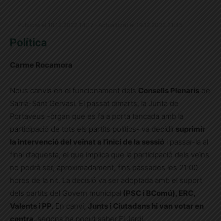
Publicat el 18.12.2022 14:17 · Actualitzat el 19.12.2022 21:45
Política
Carme Rocamora
Nous canvis en el funcionament dels
Consells Plenaris
de
Sarrià-Sant Gervasi. El passat dimarts, la Junta de
Portaveus -òrgan que es fa a porta tancada amb la
participació de tots els partits polítics- va decidir
suprimir
la intervenció del veïnat a l’inici de la sessió
i passar-la al
final d’aquesta, el que implica que la participació dels veïns
no podrà ser, aproximadament, fins passades les 21:00
hores de la nit. La decisió va ser adoptada amb el suport
dels partits del Govern municipal
(PSC i BComú), ERC,
Valents i PP.
En canvi,
Junts i Ciutadans hi van votar en
contra
, segons ha pogut saber El Jardí.