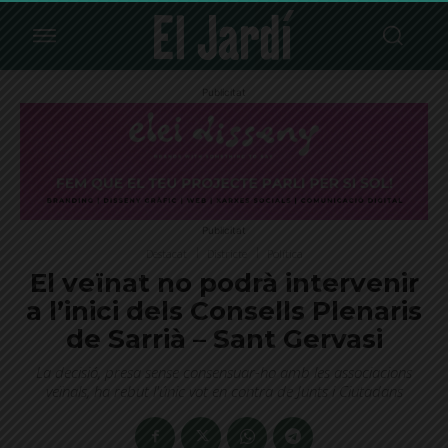
Publicitat
Publicitat
Destacat
Districte
Política
El veïnat no podrà intervenir
a l’inici dels Consells Plenaris
de Sarrià – Sant Gervasi
La decisió, presa sense consensuar-ho amb les associacions
veïnals, ha rebut l'únic vot en contra de Junts i Ciutadans