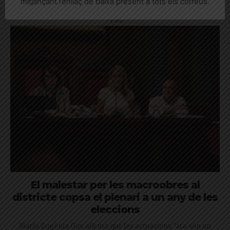
mitjançant l’enllaç de baixa present a tots els correus.
privades, però topa amb una oposició ferma del PSC, comuns
i ERC
El malestar per les macroobres al
districte copsa el plenari a un any de les
eleccions
Maria Eugènia Gay afirma que les actuacions "ara són un