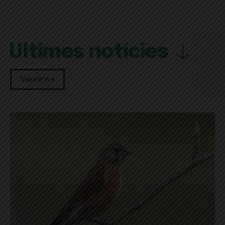
Últimes notícies
Veure'n +