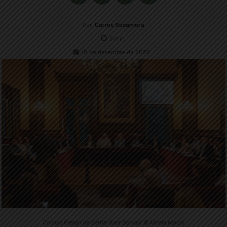
Per
Carme Rocamora
5
min.
18 de desembre de 2022
Consell Plenari de Sarrià-Sant Gervasi © Mireia Monjo