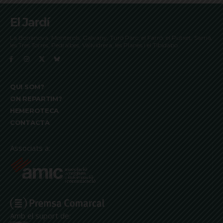
El Jardí
La Bonanova, Monterols, Galvany, Turó Parc, el Farró, el Putxet, Sarrià,
les Tres Torres, Pedralbes, Vallvidrera, les Planes i el Tibidabo
QUI SOM?
ON REPARTIM?
HEMEROTECA
CONTACTA
Associats a:
Amb el suport de: