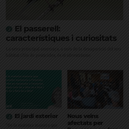
El passerell:
característiques i curiositats
La seva principal amenaça, a més de la desaparició del seu
hàbitat i l'ús de pesticides, és el silvestrisme
El jardí exterior
Nous veïns
afectats per
"De la mateixa manera que