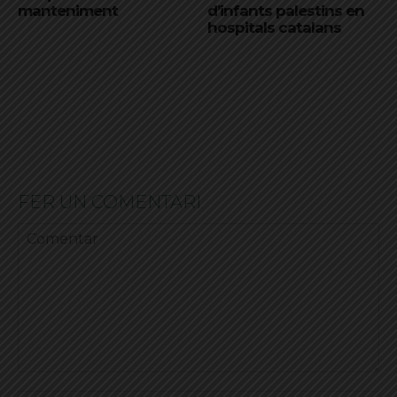
manteniment
d’infants palestins en
hospitals catalans
FER UN COMENTARI
Comentar