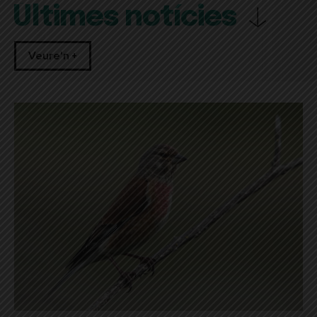
Últimes notícies
Veure'n +