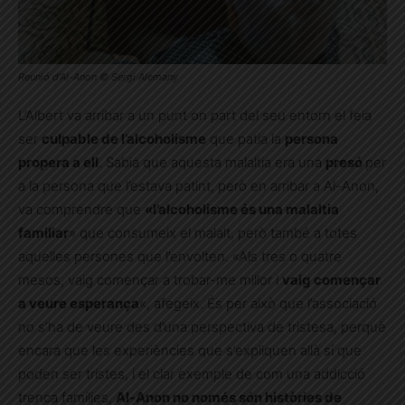
Reunió d’Al-Anon © Sergi Alemany
L’Albert va arribar a un punt on part del seu entorn el feia
ser
culpable de l’alcoholisme
que patia la
persona
propera a ell
. Sabia que aquesta malaltia era una
presó
per
a la persona que l’estava patint, però en arribar a Al-Anon,
va comprendre que
«l’alcoholisme és una malaltia
familiar
» que consumeix el malalt, però també a totes
aquelles persones que l’envolten. «Als tres o quatre
mesos, vaig començar a trobar-me millor i
vaig començar
a veure esperança
«, afegeix. És per això que l’associació
no s’ha de veure des d’una perspectiva de tristesa, perquè
encara que les experiències que s’expliquen allà sí que
poden ser tristes, i el clar exemple de com una addicció
trenca famílies,
Al-Anon no només són històries de