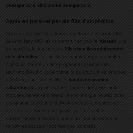
desesperació, sinó també de superació
.
Ajuda en paral·lel per als fills d’alcohòlics
Al mateix moment en què es constituïa a escala mundial
Al-Anon l’any 1951, es va construir en paral·lel
Alateen
, una
branca d’ajuda destinada als
fills o familiars adolescents
dels
alcohòlics
. La iniciativa va sorgir perquè, en moltes
ocasions, mentre un dels progenitors assistia a les
reunions d’Alcohòlics Anònims, l’altre acudia a les jornades
d’Al-Anon, i per tant els fills es
quedaven
un mica
«
abandonats
«, quan realment també carregaven amb
motxilles plenes sentiments i emocions que necessitaven
deixar anar. Les reunions d’Alateen estan conduïdes pels
mateixos membres, però guiades per dos adults
que pertanyen a Al-Anon, creant així una atmosfera on
tothom es pot sentir acompanyat i comprès.