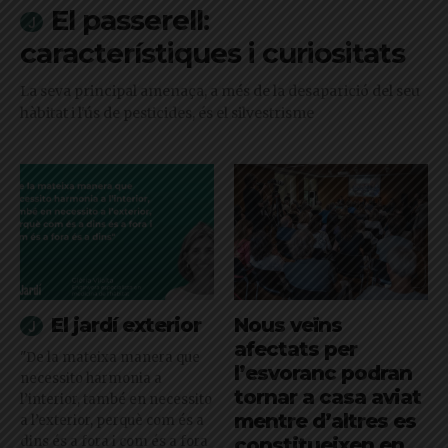
El passerell:
característiques i curiositats
La seva principal amenaça, a més de la desaparició del seu
hàbitat i l'ús de pesticides, és el silvestrisme
El jardí exterior
Nous veïns
afectats per
"De la mateixa manera que
l’esvoranc podran
necessito harmonia a
tornar a casa aviat
l’interior, també en necessito
mentre d’altres es
a l’exterior, perquè com és a
dins és a fora i com és a fora
constitueixen en