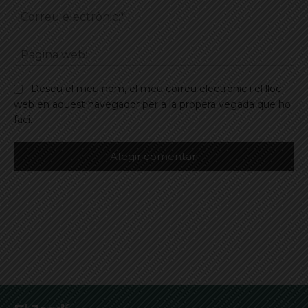
Co
ele
Pà
we
Deseu el meu nom, el meu correu electrònic i el lloc
web en aquest navegador per a la propera vegada que ho
faci.