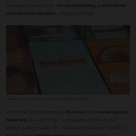
qual quasi mai es parla.
«O vas al psicòleg, o no hi ha res
centrat en les famílies
«, afegeix la Marga.
Llibres escrits per usuaris d’Al-Anon © Sergi Alemany
Per acabar, cal destacar que
Al-Anon
opera
sense quotes
i
honoraris
, és a dir, ningú ha de pagar un preu fix per
assistir a les jornades. És una associació que es manté a
través de les
contribucions
dels seus membres,