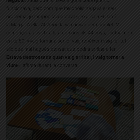
negació
, sabia que hi havia alguna cosa que no
funcionava, però com que l’alcohòlic negava el seu
problema, jo tampoc l’acceptava», explica a El Jardí
la Marga. A ella, Al-Anon la va canviar per complet. Va
començar a assistir a les reunions als 44 anys, i actualment
en té 80. «Vaig tornar a ser jo, vaig renéixer i vaig fer tot
allò que mai hagués pensat que podria arribar a fer.
Estava destrossada quan vaig arribar, i vaig tornar a
viure
«, afirma durant la conversa.