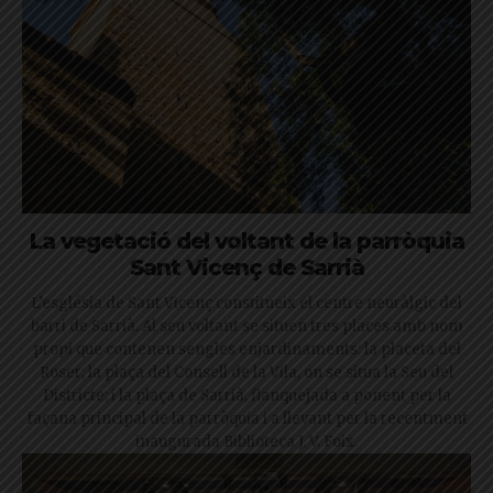
La vegetació del voltant de la parròquia
Sant Vicenç de Sarrià
L’església de Sant Vicenç constitueix el centre neuràlgic del
barri de Sarrià. Al seu voltant se situen tres places amb nom
propi que contenen sengles enjardinaments: la placeta del
Roser; la plaça del Consell de la Vila, on se situa la Seu del
Districte; i la plaça de Sarrià, flanquejada a ponent per la
façana principal de la parròquia i a llevant per la recentment
inaugurada Biblioteca J. V. Foix.