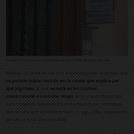
Entrada al despatx de la parròquia de Sant Vicenç © Sergi Alemany
Alateen
no deixa de ser una ensenyança
per entendre que
no podem culpar-nos de ser la causa
que explica per
què algú beu
, ja que
no està en les nostres
mans canviar o controlar ningú
, amb una excepció que
som nosaltres mateixos. És una empenta per reconèixer
que encara que el nostre entorn no sigui idíl·lic, l’esperança
de cara al futur sí és possible.