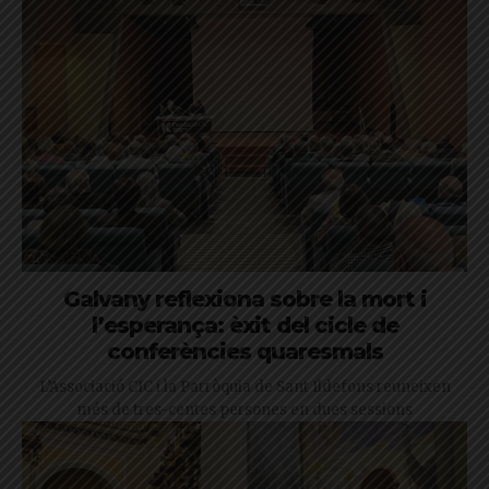
Galvany reflexiona sobre la mort i
l’esperança: èxit del cicle de
conferències quaresmals
L’Associació CIC i la Parròquia de Sant Ildefons reuneixen
més de tres-centes persones en dues sessions