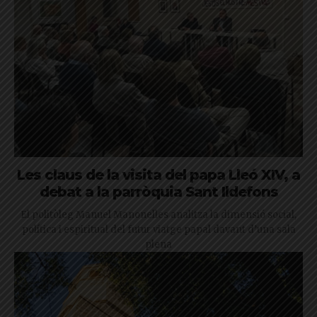
Les claus de la visita del papa Lleó XIV, a
debat a la parròquia Sant Ildefons
El politòleg Manuel Manonelles analitza la dimensió social,
política i espiritual del futur viatge papal davant d’una sala
plena