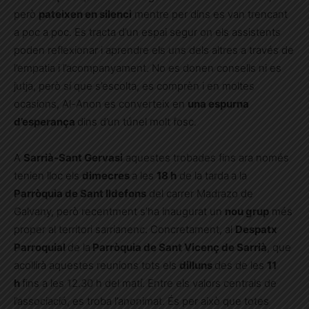
però
pateixen en silenci
mentre per dins es van trencant
a poc a poc. Es tracta d’un espai segur on els assistents
poden reflexionar i aprendre els uns dels altres a través de
l’empatia i l’acompanyament. No es donen consells ni es
jutja, però sí que s’escolta, es comprèn i en moltes
ocasions, Al-Anon es converteix en
una espurna
d’esperança
dins d’un túnel molt fosc.
A
Sarrià-Sant Gervasi
aquestes trobades fins ara només
tenien lloc els
dimecres
a les
18 h
de la tarda
a la
Parròquia de Sant Ildefons
del carrer Madrazo de
Galvany, però recentment s’ha inaugurat un
nou grup
més
proper al territori sarrianenc. Concretament, al
Despatx
Parroquial
de la
Parròquia de Sant Vicenç de Sarrià
, que
acollirà aquestes reunions tots els
dilluns
des de les
11
h
fins a les 12.30 h del matí. Entre els valors centrals de
l’associació, es troba l’anonimat. És per això que totes