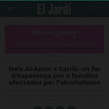
Publicitat
Publicitat
Destacat
Districte
Sant Gervasi
Sarrià
Salut
Neix Al-Anon a Sarrià: un far
d’esperança per a famílies
afectades per l’alcoholisme
En una societat on l'alcohol està molt present, l'ajuda d'aquesta
associació sense ànim de lucre funcionava a Sant Gervasi i ara
arriba a Sarrià