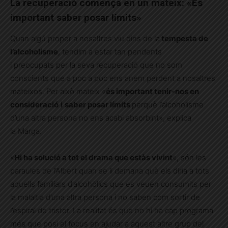
La recuperació comença en un mateix: «És
important saber posar límits»
Quan algú proper a nosaltres viu dins de la
tempesta de
l’alcoholisme
, tendim a estar tan pendents
i preocupats per la seva recuperació que no som
conscients que a poc a poc ens anem perdent a nosaltres
mateixos. Per això mateix «
és important tenir-nos en
consideració
i
saber posar límits
perquè l’alcoholisme
d’una altra persona no ens acabi absorbint», explica
la Marga.
«
Hi ha solució a tot el drama que estàs vivint
«, són les
paraules de l’Albert quan se li demana què els diria a tots
aquells familiars d’alcohòlics que es veuen consumits per
la malaltia d’una altra persona i no saben com sortir de
l’espiral de tristor. La realitat és que no hi ha cap programa
més que posi el focus en ajudar a aquest altre grup del