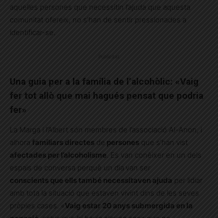
aquelles persones que necessitin l’ajuda que aquesta
comunitat ofereix, no s’han de sentir pressionades a
identificar-se.
Publicitat
Una guia per a la família de l’alcohòlic: «Vaig
fer tot allò que mai hagués pensat que podria
fer»
La Marga i l’Albert són membres de l’associació Al-Anon, i
alhora
familiars directes
de
persones
que s’han vist
afectades per l’alcoholisme
. Es van conèixer en un dels
espais de conversa perquè un dia
van ser
conscients que ells també necessitaven ajuda
per lidiar
amb tota la situació que estaven vivint dins de les seves
pròpies cases. «
Vaig estar 20 anys submergida en la