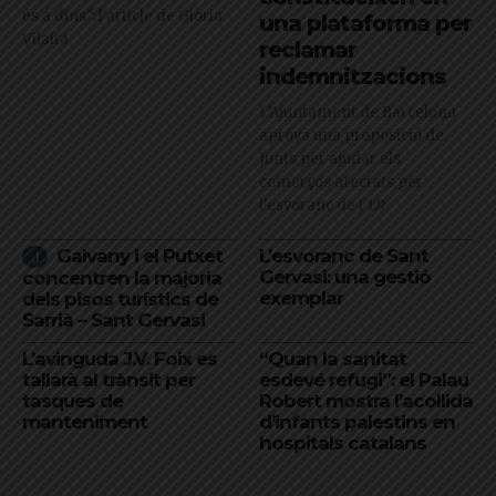
és a dins": l'article de Glòria
una plataforma per
Vilalta
reclamar
indemnitzacions
L’Ajuntament de Barcelona
aprova una proposició de
Junts per ajudar els
comerços afectats per
l'esvoranc de l'L9
Galvany i el Putxet
L’esvoranc de Sant
Gervasi: una gestió
concentren la majoria
exemplar
dels pisos turístics de
Sarrià – Sant Gervasi
L’avinguda J.V. Foix es
“Quan la sanitat
tallarà al trànsit per
esdevé refugi”: el Palau
tasques de
Robert mostra l’acollida
manteniment
d’infants palestins en
hospitals catalans