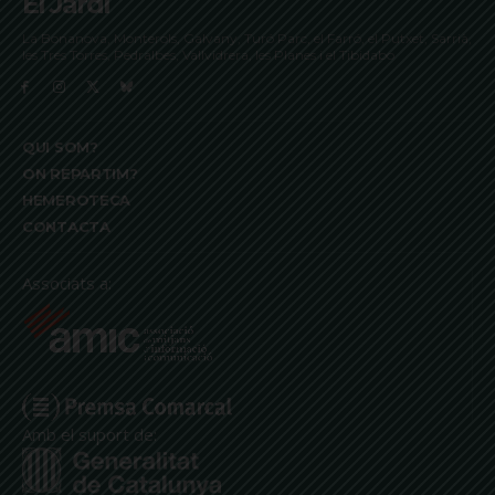
El Jardí
La Bonanova, Monterols, Galvany, Turó Parc, el Farró, el Putxet, Sarrià,
les Tres Torres, Pedralbes, Vallvidrera, les Planes i el Tibidabo
QUI SOM?
ON REPARTIM?
HEMEROTECA
CONTACTA
Associats a:
Amb el suport de: