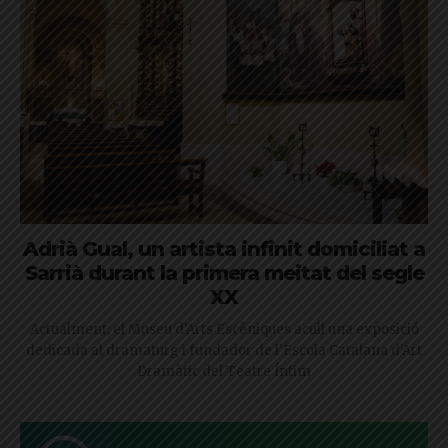
Adrià Gual, un artista infinit domiciliat a
Sarrià durant la primera meitat del segle
XX
Actualment, el Museu d'Arts Escèniques acull una exposició
dedicada al dramaturg i fundador de l'Escola Catalana d'Art
Dramàtic del Teatre Íntim