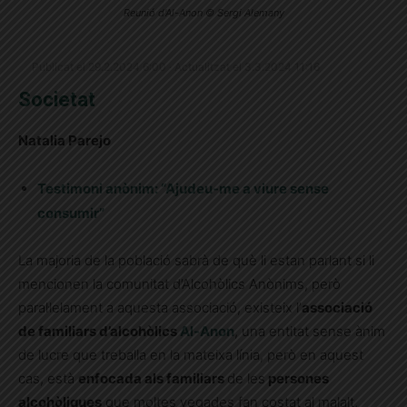
Reunió d'Al-Anon © Sergi Alemany
Publicat el 29.2.2024 6:00 · Actualitzat el 3.3.2024 11:16
Societat
Natalia Parejo
Testimoni anònim: “Ajudeu-me a viure sense
consumir”
La majoria de la població sabrà de què li estan parlant si li
mencionen la comunitat d’Alcohòlics Anònims, però
paral·lelament a aquesta associació, existeix l’
associació
de familiars d’alcohòlics
Al-Anon
, una entitat sense ànim
de lucre que treballa en la mateixa línia, però en aquest
cas, està
enfocada als familiars
de les
persones
alcohòliques
que moltes vegades fan costat al malalt,