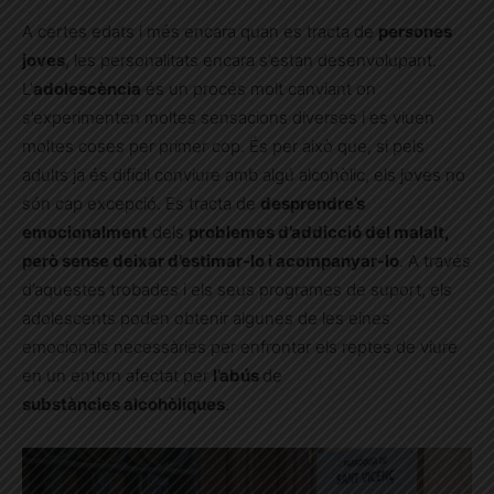
A certes edats i més encara quan es tracta de
persones
joves
, les personalitats encara s’estan desenvolupant.
L’
adolescència
és un procés molt canviant on
s’experimenten moltes sensacions diverses i es viuen
moltes coses per primer cop. És per això que, si pels
adults ja és difícil conviure amb algú alcohòlic, els joves no
són cap excepció. Es tracta de
desprendre’s
emocionalment
dels
problemes d’addicció del malalt,
però sense deixar d’estimar-lo i acompanyar-lo
. A través
d’aquestes trobades i els seus programes de suport, els
adolescents poden obtenir algunes de les eines
emocionals necessàries per enfrontar els reptes de viure
en un entorn afectat per
l’abús
de
substàncies alcohòliques
.