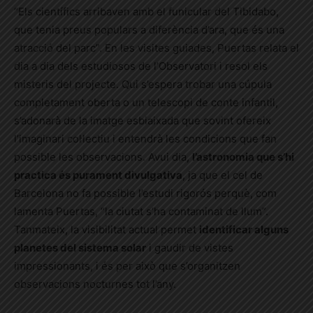
“Els científics arribaven amb el funicular del Tibidabo,
que tenia preus populars a diferència d’ara, que és una
atracció del parc”. En les visites guiades, Puertas relata el
dia a dia dels estudiosos de l’Observatori i resol els
misteris del projecte. Qui s’espera trobar una cúpula
completament oberta o un telescopi de conte infantil,
s’adonarà de la imatge esbiaixada que sovint ofereix
l’imaginari col·lectiu i entendrà les condicions que fan
possible les observacions. Avui dia,
l’astronomia que s’hi
practica és purament divulgativa
, ja que el cel de
Barcelona no fa possible l’estudi rigorós perquè, com
lamenta Puertas, “la ciutat s’ha contaminat de llum”.
Tanmateix, la visibilitat actual permet
identificar alguns
planetes del sistema solar
i gaudir de vistes
impressionants, i és per això que s’organitzen
observacions nocturnes tot l’any.