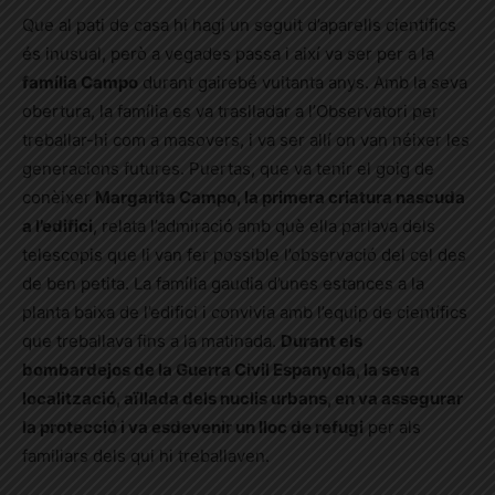
Que al pati de casa hi hagi un seguit d’aparells científics
és inusual, però a vegades passa i així va ser per a la
família Campo
durant gairebé vuitanta anys. Amb la seva
obertura, la família es va traslladar a l’Observatori per
treballar-hi com a masovers, i va ser allí on van néixer les
generacions futures. Puertas, que va tenir el goig de
conèixer
Margarita Campo, la primera criatura nascuda
a l’edifici
, relata l’admiració amb què ella parlava dels
telescopis que li van fer possible l’observació del cel des
de ben petita. La família gaudia d’unes estances a la
planta baixa de l’edifici i convivia amb l’equip de científics
que treballava fins a la matinada.
Durant els
bombardejos de la Guerra Civil Espanyola, la seva
localització, aïllada dels nuclis urbans, en va assegurar
la protecció i va esdevenir un lloc de refugi
per als
familiars dels qui hi treballaven.