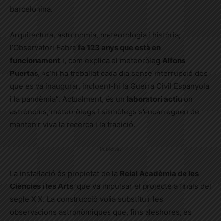
barcelonina.
Arquitectura, astronomia, meteorologia i història;
l’Observatori Fabra
fa 123 anys que està en
funcionament
i, com explica el meteoròleg
Alfons
Puertas
, «s’hi ha treballat cada dia sense interrupció des
que es va inaugurar, incloent-hi la Guerra Civil Espanyola
i la pandèmia”. Actualment, és un
laboratori actiu
on
astrònoms, meteoròlegs i sismòlegs s’encarreguen de
mantenir viva la recerca i la tradició.
Publicitat
La instal·lació és propietat de la
Reial Acadèmia de les
Ciències i les Arts
, que va impulsar el projecte a finals del
segle XIX. La construcció volia substituir les
observacions astronòmiques que, fins aleshores, es