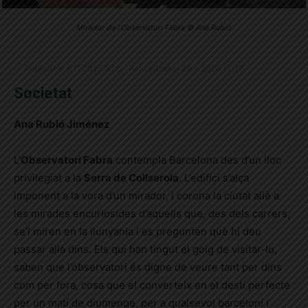
Mirador de l'Observatori Fabra © Ana Rubió
Publicat el 6.11.2025 6:00 · Actualitzat el 29.4.2026 12:38
Societat
Ana Rubió Jiménez
L’
Observatori Fabra
contempla Barcelona des d’un lloc
privilegiat a la
Serra de Collserola
. L’edifici s’alça
imponent a la vora d’un mirador, i corona la ciutat aliè a
les mirades encuriosides d’aquells que, des dels carrers,
se’l miren en la llunyania i es pregunten què hi deu
passar allà dins. Els qui han tingut el goig de visitar-lo,
saben que l’observatori és digne de veure tant per dins
com per fora, cosa que el converteix en el destí perfecte
per un matí de diumenge, per a qualsevol barceloní i