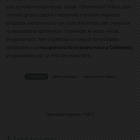
una sortida trimestral per visitar l’Observatori Fabra, que
reuneix grans i petits i meravella a tothom. Aquesta
proposta s’emmarca en un cicle d’activitats per potenciar
la descoberta del territori i fomentar el teixit veïnal.
Properament, han organitzat un seguit de trobades
dedicades a la
recuperació de la pedra seca a Collserola
,
programades per al mes de novembre.
ETIQUETES
Alfons Puertas
Observatori Fabra
[adrotate banner="28"]