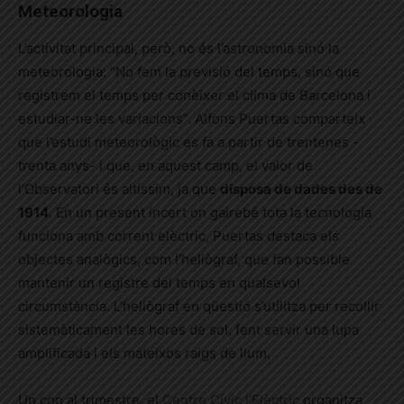
Meteorologia
L’activitat principal, però, no és l’astronomia sinó la
meteorologia: “No fem la previsió del temps, sinó que
registrem el temps per conèixer el clima de Barcelona i
estudiar-ne les variacions”. Alfons Puertas comparteix
que l’estudi meteorològic es fa a partir de trentenes -
trenta anys- i que, en aquest camp, el valor de
l’Observatori és altíssim, ja que
disposa de dades des de
1914
. En un present incert on gairebé tota la tecnologia
funciona amb corrent elèctric, Puertas destaca els
objectes analògics, com l’heliògraf, que fan possible
mantenir un registre del temps en qualsevol
circumstància. L’heliògraf en qüestió s’utilitza per recollir
sistemàticament les hores de sol, fent servir una lupa
amplificada i els mateixos raigs de llum.
Un cop al trimestre, el
Centre Cívic l’Elèctric
organitza