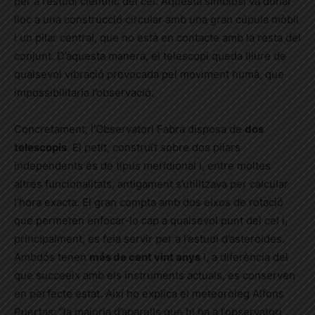
per a l’estudi científic del cel. Aquesta simbiosi va donar
lloc a una construcció circular amb una gran cúpula mòbil
i un pilar central, que no està en contacte amb la resta del
conjunt. D’aquesta manera, el telescopi queda lliure de
qualsevol vibració provocada pel moviment humà, que
impossibilitaria l’observació.
Concretament, l’Observatori Fabra disposa de
dos
telescopis
. El petit, construït sobre dos pilars
independents és de tipus meridional i, entre moltes
altres funcionalitats, antigament s’utilitzava per calcular
l’hora exacta. El gran compta amb dos eixos de rotació
que permeten enfocar-lo cap a qualsevol punt del cel i,
principalment, es feia servir per a l’estudi d’asteroides.
Ambdós tenen
més de cent vint anys
i, a diferència del
que succeeix amb els instruments actuals, es conserven
en perfecte estat. Així ho explica el meteoròleg Alfons
Puertas: “la majoria d’aparells que hi ha a l’observatori