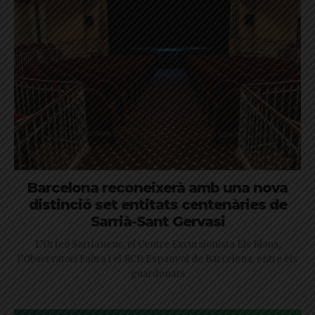
Barcelona reconeixerà amb una nova
distinció set entitats centenàries de
Sarrià-Sant Gervasi
L’Orfeó Sarrianenc, el Centre Excursionista Els Blaus,
l’Observatori Fabra i el RCD Espanyol de Barcelona, entre els
guardonats