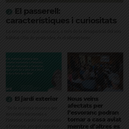
El passerell:
característiques i curiositats
La seva principal amenaça, a més de la desaparició del seu
hàbitat i l'ús de pesticides, és el silvestrisme
El jardí exterior
Nous veïns
afectats per
"De la mateixa manera que
l’esvoranc podran
necessito harmonia a
tornar a casa aviat
l’interior, també en necessito
mentre d’altres es
a l’exterior, perquè com és a