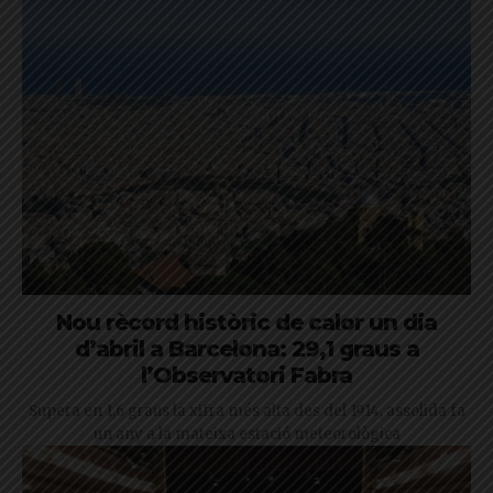
Nou rècord històric de calor un dia
d’abril a Barcelona: 29,1 graus a
l’Observatori Fabra
Supera en 1,6 graus la xifra més alta des del 1914, assolida fa
un any a la mateixa estació meteorològica