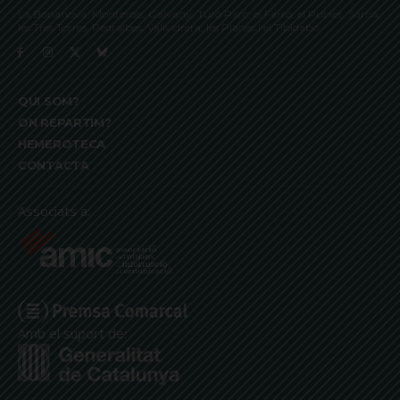
La Bonanova, Monterols, Galvany, Turó Parc, el Farró, el Putxet, Sarrià,
les Tres Torres, Pedralbes, Vallvidrera, les Planes i el Tibidabo
QUI SOM?
ON REPARTIM?
HEMEROTECA
CONTACTA
Associats a:
Amb el suport de: