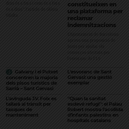
dins és a fora i com és a fora
constitueixen en
és a dins": l'article de Glòria
una plataforma per
Vilalta
reclamar
indemnitzacions
L’Ajuntament de Barcelona
aprova una proposició de
Junts per ajudar els
comerços afectats per
l'esvoranc de l'L9
Galvany i el Putxet
L’esvoranc de Sant
Gervasi: una gestió
concentren la majoria
exemplar
dels pisos turístics de
Sarrià – Sant Gervasi
L’avinguda J.V. Foix es
“Quan la sanitat
tallarà al trànsit per
esdevé refugi”: el Palau
tasques de
Robert mostra l’acollida
manteniment
d’infants palestins en
hospitals catalans