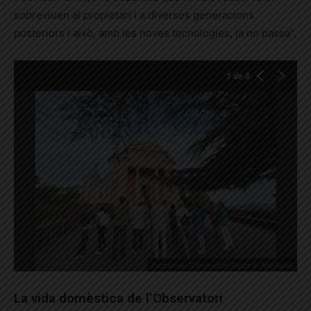
sobreviuen al propietari i a diverses generacions
posteriors i això, amb les noves tecnologies, ja no passa”.
1
de 8
Exterior de l'Observatori Fabra © Ana Rubió
La vida domèstica de l’Observatori