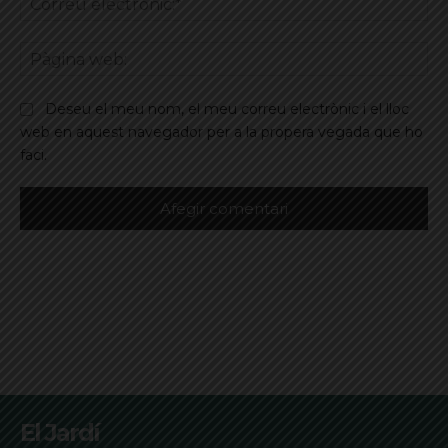
ele
Pà
we
Deseu el meu nom, el meu correu electrònic i el lloc
web en aquest navegador per a la propera vegada que ho
faci.
El Jardí