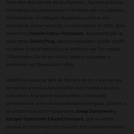
feien des dels terrats de les Rambles. Aquesta pràctica
va finalitzar forçadament amb l’arribada del nou sistema
d’enllumenat, tot obligant l’Acadèmia a cercar una
alternativa. L’oportunitat es va materialitzar el 1902, amb
la mort de
Camille Fabra i Fontanals
. Assessorat per la
seva dona,
Dolors Puig
, aquest empresari i polític català
va donar la seva herència a la institució per fer realitat
l’Observatori. En el seu honor, aquest va passar a
anomenar-se Observatori Fabra.
L’edifici és especial tant de dia com de nit, i això es deu
no només a la seva funcionalitat, sinó també a la seva
estructura. El projecte arquitectònic s’emmotlla
perfectament a les necessitats astronòmiques, gràcies a
la col·laboració entre l’arquitecte
Josep Doménech y
Estapá i l’astrònom Eduard Fontserè
, que va vetllar
perquè es complissin els requisits físics indispensables