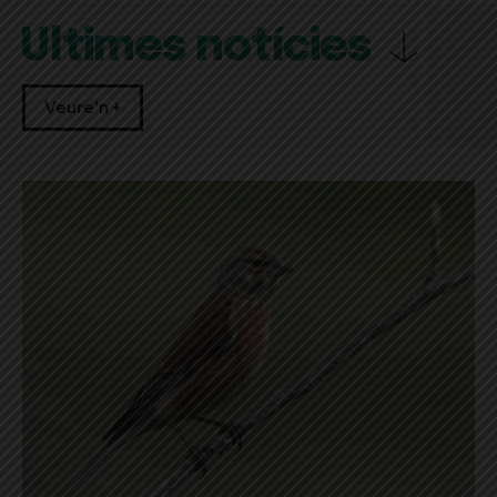
Últimes notícies
Veure'n +