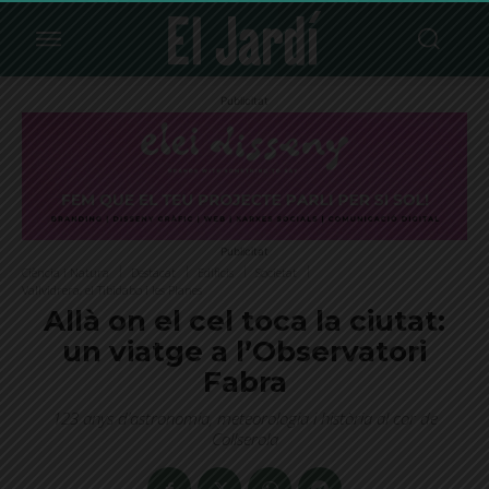
Publicitat
Publicitat
Ciència i Natura
Destacat
Edificis
Societat
Vallvidrera, el Tibidabo i les Planes
Allà on el cel toca la ciutat:
un viatge a l’Observatori
Fabra
123 anys d’astronomia, meteorologia i història al cor de
Collserola