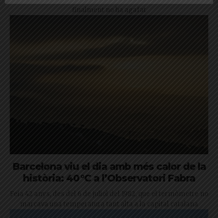
finalment no ha agafat
Barcelona viu el dia amb més calor de la
història: 40 °C a l’Observatori Fabra
Feia 42 anys, des del 6 de juliol del 1982, que el termòmetre no
marcava una temperatura tant alta a la capital catalana