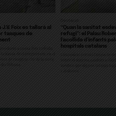
Destacat
J.V. Foix es tallarà al
“Quan la sanitat esde
er tasques de
refugi”: el Palau Rob
ment
l’acollida d’infants pa
hospitals catalans
 produeix a causa dels treballs
 la xarxa de clavegueram, en el
L'exposició retrata l'impacte de
bres de construcció de la nova
sobre el sistema sanitari a Gaza 
rdia Urbana
mèdica que alguns infants han
Catalunya