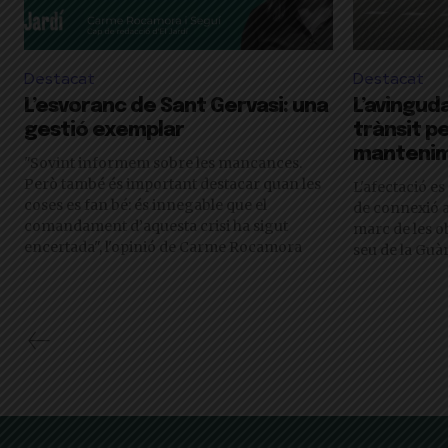
Destacat
Destacat
L’esvoranc de Sant Gervasi: una
L’avinguda 
gestió exemplar
trànsit p
manteni
"Sovint informem sobre les mancances.
Però també és important destacar quan les
L'afectació es
coses es fan bé: és innegable que el
de connexió a
comandament d’aquesta crisi ha sigut
marc de les o
encertada", l'opinió de Carme Rocamora
seu de la Guà