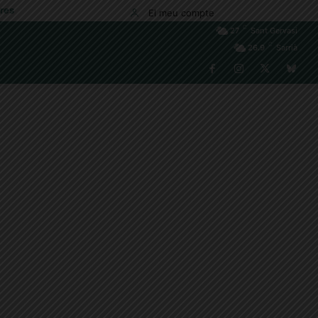
res
El meu compte
C
27
Sant Gervasi
C
26.9
Sarrià