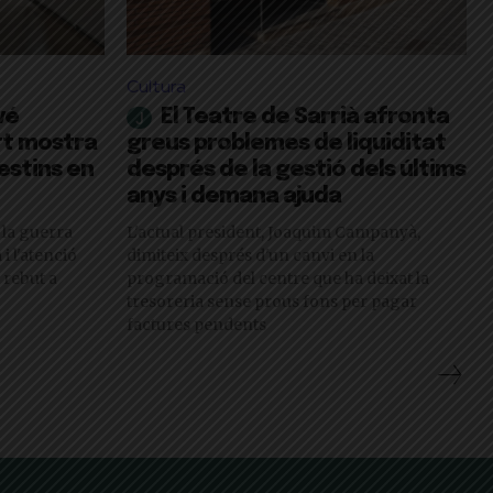
Cultura
vé
El Teatre de Sarrià afronta
ert mostra
greus problemes de liquiditat
lestins en
després de la gestió dels últims
anys i demana ajuda
 la guerra
L'actual president, Joaquim Campanyà,
i l'atenció
dimiteix després d'un canvi en la
 rebut a
programació del centre que ha deixat la
tresoreria sense prous fons per pagar
factures pendents