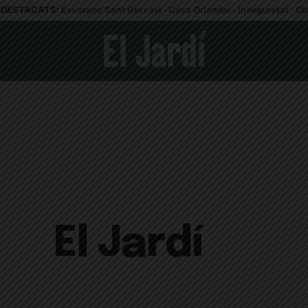
DESTACATS:
Esvoranc Sant Gervasi
·
Casa Orlandai
·
Inseguretat
·
Ob
El Jardí