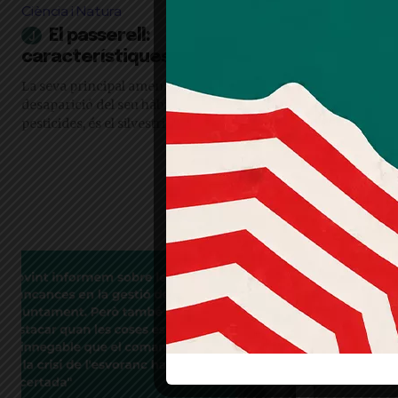
Ciència i Natura
Destacat
El passerell:
El jard
característiques i curiositats
"De la mateix
harmonia a l’
La seva principal amenaça, a més de la
l’exterior, pe
desaparició del seu hàbitat i l'ús de
com és a fora é
pesticides, és el silvestrisme
Vilalta