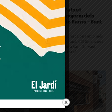
Destacat
er
Galvany i el Putxet
nar a casa
concentren la majoria dels
es
pisos turístics de Sarrià – Sant
Gervasi
mar
El districte és el sisè de Barcelona amb més
habitatges d’ús turístic, amb 662 llicències i
una forta concentració a Sant Gervasi-
rova una
Galvany i el Putxet i el Farró
 els comerços