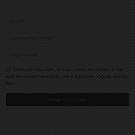
Comentar
No
Co
ele
Pà
we
Deseu el meu nom, el meu correu electrònic i el lloc
web en aquest navegador per a la propera vegada que ho
faci.