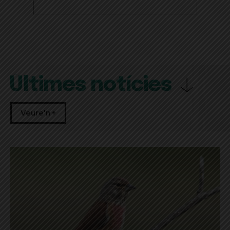
Últimes notícies
Veure'n +