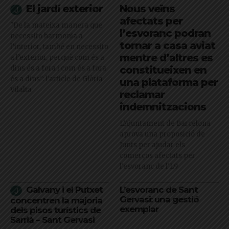
El jardí exterior
Nous veïns
afectats per
"De la mateixa manera que
l’esvoranc podran
necessito harmonia a
tornar a casa aviat
l’interior, també en necessito
mentre d’altres es
a l’exterior, perquè com és a
dins és a fora i com és a fora
constitueixen en
és a dins": l'article de Glòria
una plataforma per
Vilalta
reclamar
indemnitzacions
L’Ajuntament de Barcelona
aprova una proposició de
Junts per ajudar els
comerços afectats per
l'esvoranc de l'L9
Galvany i el Putxet
L’esvoranc de Sant
Gervasi: una gestió
concentren la majoria
exemplar
dels pisos turístics de
Sarrià – Sant Gervasi