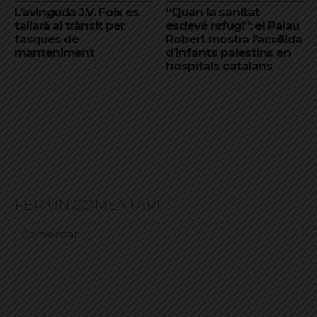
L’avinguda J.V. Foix es
“Quan la sanitat
tallarà al trànsit per
esdevé refugi”: el Palau
tasques de
Robert mostra l’acollida
manteniment
d’infants palestins en
hospitals catalans
FER UN COMENTARI