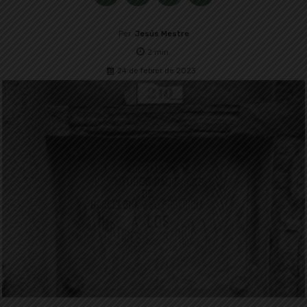
Per
Jesús Mestre
2
min.
24 de febrer de 2023