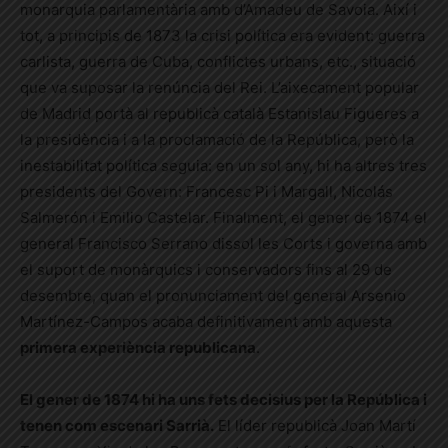
monarquia parlamentària amb d’Amadeu de Savoia. Així i
tot, a principis de 1873 la crisi política era evident: guerra
carlista, guerra de Cuba, conflictes urbans, etc., situació
que va suposar la renúncia del Rei. L’aixecament popular
de Madrid portà al republicà català Estanislau Figueres a
la presidència i a la proclamació de la República, però la
inestabilitat política seguia: en un sol any, hi ha altres tres
presidents del Govern: Francesc Pi i Margall, Nicolás
Salmerón i Emilio Castelar. Finalment, el gener de 1874 el
general Francisco Serrano dissol les Corts i governa amb
el suport de monàrquics i conservadors fins al 29 de
desembre, quan el pronunciament del general Arsenio
Martínez-Campos acaba definitivament amb aquesta
primera experiència republicana
.
El gener de 1874 hi ha uns fets decisius per la República i
tenen com escenari Sarrià.
El líder republicà Joan Martí