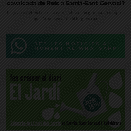
cavalcada de Reis a Sarrià-Sant Gervasi?
El govern del Districte ha externalitzat l'organització després
que l’any passat no hi hagués rua
REP LES NOTÍCIES AL
MOMENT AL WHATSAPP!