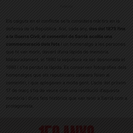
Publicitat
Els caiguts en el conflicte se’ls considera màrtirs en la
defensa de la República. Així, cada any,
des del 1875 fins
a la Guerra Civil, el
cementiri de Sarrià
acollia una
commemoració dels fets
i un homenatge a les persones
que hi van morir, davant d’una làpida de memòria.
Malauradament, el 1990 la sepultura va ser desnonada el
1990 i s’ha perdut la làpida. Es conserven fotografies dels
homenatges que els republicans catalans feien al
cementiri, i que aplegaven a molta gent. L’acte del pròxim
17 de març s’ha de veure com una restitució d’aquesta
memòria i d’uns fets històrics que van tenir a Sarrià com a
protagonista.