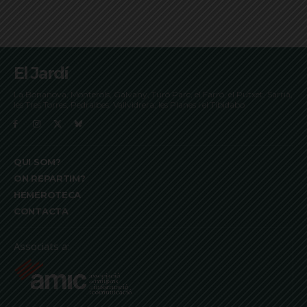
El Jardí
La Bonanova, Monterols, Galvany, Turó Parc, el Farró, el Putxet, Sarrià,
les Tres Torres, Pedralbes, Vallvidrera, les Planes i el Tibidabo
QUI SOM?
ON REPARTIM?
HEMEROTECA
CONTACTA
Associats a: