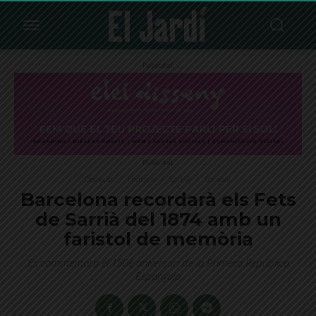
Publicitat
Publicitat
Destacat
Història
Sarrià
Societat
Barcelona recordarà els Fets
de Sarrià del 1874 amb un
faristol de memòria
Es commemora el 150è aniversari de la Primera República
Espanyola