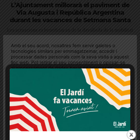
L’Ajuntament millorarà el paviment de
Via Augusta i República Argentina
durant les vacances de Setmana Santa
Les actuacions es beneficiaran de la davallada de la mobilitat
i tindran lloc durant els dos caps de setmana
Amb el seu acord, nosaltres fem servir galetes o
tecnologies similars per emmagatzemar, accedir i
processar dades personals com la seva visita a aquest
lloc web. Pot retirar el seu consentiment o oposar-se
al processament de dades basat en interessos
legítims en qualsevol moment fent clic a "Ajustos de
cookies" o a la nostra Política de privacitat en aquest
lloc web. Si cliques "acceptar" dones el teu
consentiment
Més informació
Acceptar
Rebutjar tot
Quan l’usuari crea un compte al Diari el Jardí, dona el
seu consentiment explícit per rebre comunicacions
Més de 10 associacions de Collserola
informatives relacionades amb el servei. Aquest