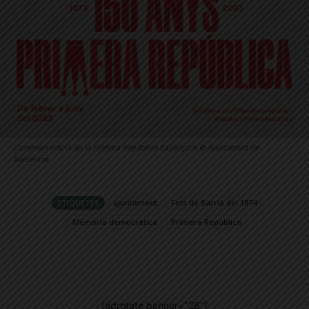
Commemoració de la Primera República Espanyola © Ajuntament de
Barcelona
ETIQUETES
ajuntament
Fets de Sarrià del 1874
Memòria democràtica
Primera República
[adrotate banner="28"]