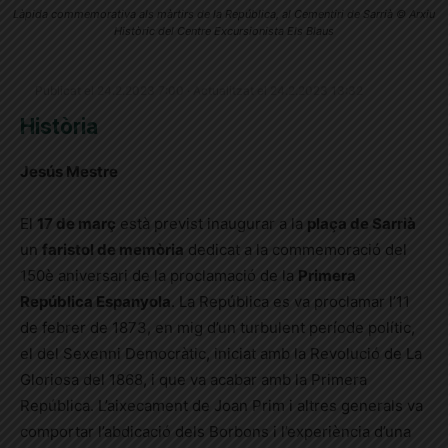
Làpida commemorativa als màrtirs de la República, al Cementiri de Sarrià © Arxiu
Històric del Centre Excursionista Els Blaus
Publicat el 24.2.2023 7:00 · Actualitzat el 24.2.2023 13:32
Història
Jesús Mestre
El
17 de març
està previst inaugurar a la
plaça de Sarrià
un
faristol de memòria
dedicat a la commemoració del
150è aniversari de la proclamació de la
Primera
República Espanyola
. La República es va proclamar l’11
de febrer de 1873, en mig d’un turbulent període polític,
el del Sexenni Democràtic, iniciat amb la Revolució de La
Gloriosa del 1868, i que va acabar amb la Primera
República. L’aixecament de Joan Prim i altres generals va
comportar l’abdicació dels Borbons i l’experiència d’una