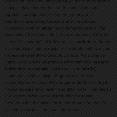
Torres, en Xic de les Barraquetes, es fa fort a Sarrià amb
una partida de voluntaris en defensa de la legalitat
republicana. Aquest
exèrcit
de Voluntaris per la
República havia aplegat efectius al Vallès i al Baix
Llobregat, i s’hi van afegir molts membres de la Milícia
Nacional de Barcelona i de la resta de pobles del Pla. La
data de l’alçament és el 8 de gener i a partir de l’endemà
els republicans han de resistir els violents embats de les
tropes del general Martínez de Campos. Als afores de
Sants i Gràcia hi ha els primers enfrontaments i
el darrer
indret de la resistència
és a la rodalia de
Sarrià
i,
finalment, a la plaça Major. Segons
La Ilustración
española y americana
del 22 de gener del 1874, entre les
tropes regulars hi va haver 15 soldats morts, i vuit oficials
i 36 soldats ferits. Sobre els republicans només
s’esmenta que les baixes foren nombroses. Aquests fets
van situar Sarrià als noticiaris de l’època.