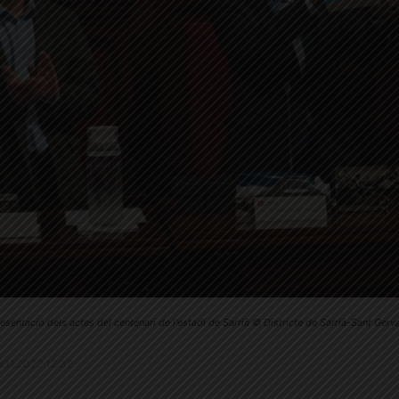
esentació dels actes del centenari de l'estadi de Sarrià © Districte de Sarrià-Sant Gerv
29.11.2022 12:32