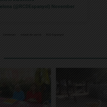
celona (@RCDEspanyol)
November
Centenari
estadi de sarrià
RCD Espanyol