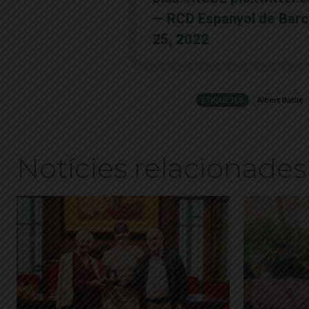
— RCD Espanyol de Bar
25, 2022
ETIQUETES
Albert Batlle
Notícies relacionades