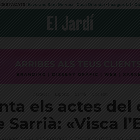
DESTACATS:
Esvoranc Sant Gervasi
·
Casa Orlandai
·
Inseguretat
·
Ob
Destacat
Esports
Sarrià
Societat
nta els actes del
e Sarrià: «Visca l
lub blanc-i-blau per Sarrià amb la descoberta d'una nova placa a