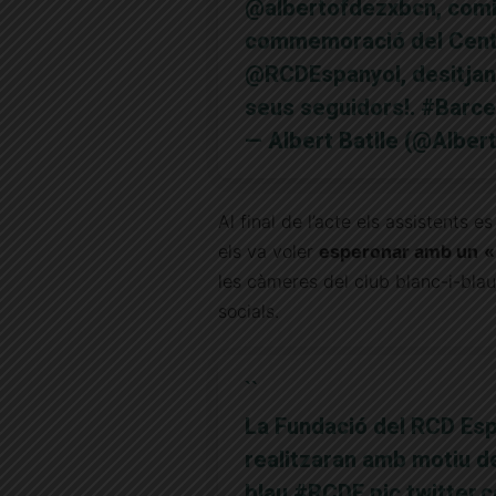
@albertofdezxbcn
, com
commemoració del Cente
@RCDEspanyol
, desitjan
seus seguidors!.
#Barce
— Albert Batlle (@Alber
Al final de l’acte els assistents e
els va voler
esperonar amb un
«
les càmeres del club blanc-i-blau,
socials.
️ ̀ ̀
La Fundació del RCD Esp
realitzaran amb motiu de
blau.
#RCDE
pic.twitter