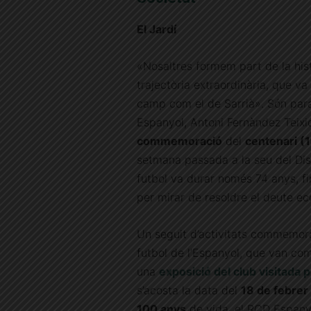
El Jardí
«Nosaltres formem part de la his
trajectòria extraordinària, que v
camp com el de Sarrià». Són para
Espanyol, Antoni Fernàndez Teixid
commemoració
del
centenari 
setmana passada a la seu del Dist
futbol va durar només 74 anys, fi
per mirar de resoldre el deute ec
Un seguit d’activitats commemor
futbol de l’Espanyol, que van com
una
exposició del club visitada p
s’acosta la data del
18 de febrer
100 anys
de vida, el RCD Espanyo