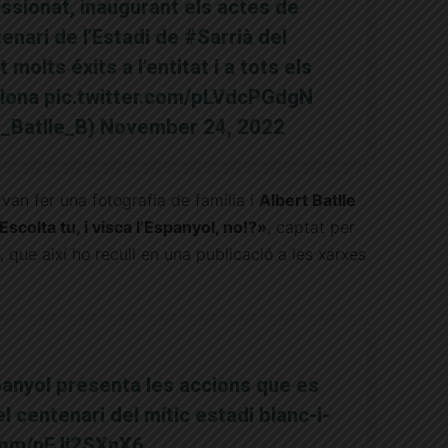
issionat, inaugurant els actes de
nari de l’Estadi de
#Sarrià
del
t molts éxits a l’entitat i a tots els
lona
pic.twitter.com/pLVdcPGdgN
t_Batlle_B)
November 24, 2022
s van fer una fotografia de família i
Albert Batlle
Escolta tu, i visca l’Espanyol, no!?»
, captat per
 que així ho recull en una publicació a les xarxes
anyol presenta les accions que es
l centenari del mític estadi blanc-i-
.com/nFJi2SXnX6