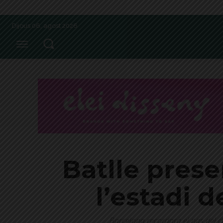
Dijous 06, agost 2026
Batlle prese
l’estadi d
Barcelona recordarà el pas del c