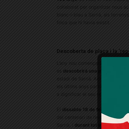
col·laborat per organitzar nous a
blanc-i-blau a Sarrià, als terren
finca que hi havia existit.
Descoberta de placa i la ‘rep
L’any nou començarà pels seguido
es
descobrirà una placa
als
jard
estadi de Sarrià. Actualment,
tre
els últims anys partits com el PP
a dignificar el seu record.
El
dissabte 18 de febrer
del 2023
del centenari de l’estadi de Sarr
Sarrià, i
durant tot el mes
de febr