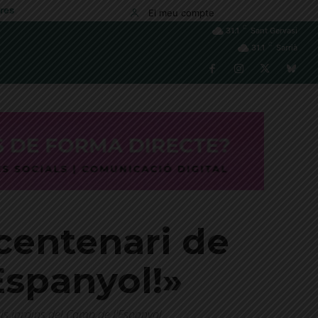
res
El meu compte
C
31.1
Sant Gervasi
C
31.1
Sarrià
 centenari de
’Espanyol!»
ls jardins del Camp de l'Espanyol