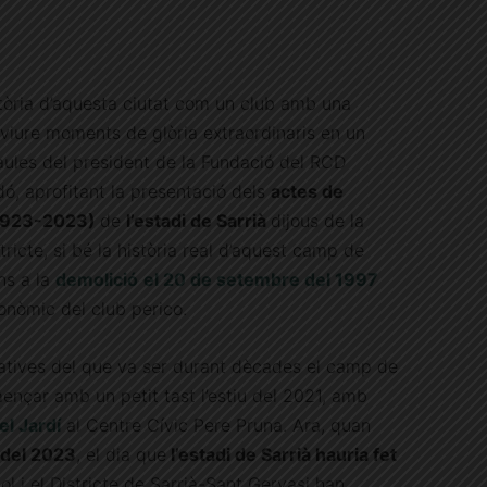
tòria d’aquesta ciutat com un club amb una
a viure moments de glòria extraordinaris en un
ules del president de la Fundació del RCD
ó, aprofitant la presentació dels
actes de
(1923-2023)
de
l’estadi de Sarrià
dijous de la
ricte, si bé la història real d’aquest camp de
ns a la
demolició
el 20 de setembre del 1997
onòmic del club perico.
atives del que va ser durant dècades el camp de
ençar amb un petit tast l’estiu del 2021, amb
el Jardí
al Centre Cívic Pere Pruna. Ara, quan
 del 2023
, el dia que
l’estadi de Sarrià hauria fet
l i el Districte de Sarrià-Sant Gervasi han