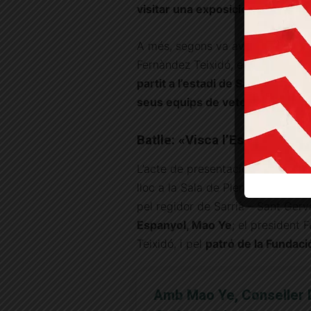
visitar una exposició del RCD E
A més, segons va avançar el pres
Fernàndez Teixidó, els dos clubs, l
partit a l’estadi de Sarrià l’any 1
seus equips de veterans
, en un
Batlle: «Visca l’Espanyol!»
L’acte de presentació dels actes d
lloc a la Sala de Plens de la seu 
pel regidor de Sarrià – Sant Gerva
Espanyol, Mao Ye
; el president
Teixidó, i pel
patró de la Fundac
Amb Mao Ye, Conseller 