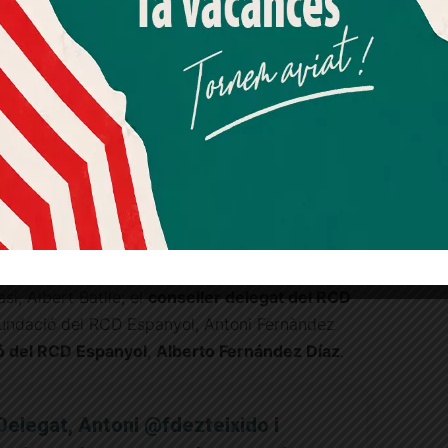
spanyol
.
Més informació
Acceptar
Rebutjar tot
ident de la Fundació del RCD Espanyol, Antoni
Quan l’usuari crea un compte al Diari el Jardí, dona el seu
’
Espanyol i el Sants
, que van jugar el
primer
consentiment explícit per rebre comunicacions
informatives relacionades amb el servei. Aquest
923
, s’enfrontaran en un
amistós
a través dels
consentiment pot ser revocat en qualsevol moment
a data encara per decidir.
mitjançant l’enllaç de baixa present a tots els correus.
el centenari de l’estadi de Sarrià, que va tenir
del Districte Sarrià-Sant Gervasi, va estar presidit
si, Albert Batlle; el
conseller delegat del RCD
 Fundació del RCD Espanyol, Antoni Fernàndez
ió del RCD Espanyol
,
Alberto Fernández Díaz
.
Delegat, Antoni
@fdezteixido
i