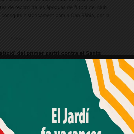
ctes de record de les èpoques de futbol del club
ys coneguts històricament com a Can Ràbia, per la
Publicitat
etició’ del primer partit contra el Sants
rs pericos amb un acte, el gener del 2023, on
ins del Camp de l’Espanyol
, on hi havia el mític
s tristes plaques recorden l’estadi de Sarrià
,
i en
Amb el seu acord, nosaltres fem servir galetes o
 i Valents han instat a l’Ajuntament de Barcelona
tecnologies similars per emmagatzemar, accedir i
processar dades personals com la seva visita a aquest lloc
web. Pot retirar el seu consentiment o oposar-se al
processament de dades basat en interessos legítims en
 tindrà lloc l’
acte central
de la commemoració
qualsevol moment fent clic a "Ajustos de cookies" o a la
nostra Política de privacitat en aquest lloc web. Si cliques
ià amb un acte als actuals jardins del Camp de
"acceptar" dones el teu consentiment
er al recinte del
Dipòsit del Rei Martí
es podrà