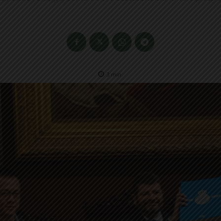
3
min.