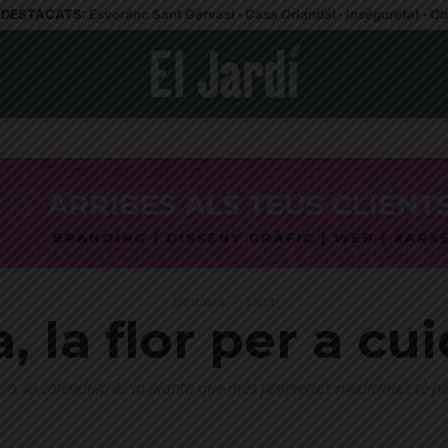
DESTACATS:
Esvoranc Sant Gervasi
·
Casa Orlandai
·
Inseguretat
·
Ob
Destacat
Salut
 la flor per a cui
vera, la calèndula és la planta que més propietats medicinals té per