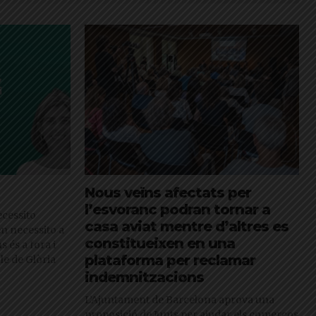
Nous veïns afectats per
l’esvoranc podran tornar a
cessito
casa aviat mentre d’altres es
en necessito a
constitueixen en una
s és a fora i
plataforma per reclamar
cle de Glòria
indemnitzacions
L’Ajuntament de Barcelona aprova una
proposició de Junts per ajudar els comerços