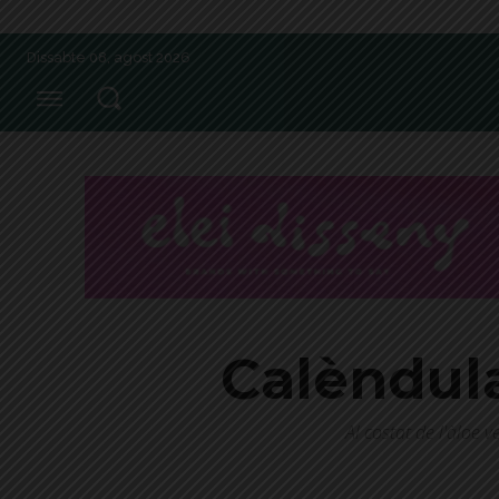
Dissabte 08, agost 2026
Calèndula,
Al costat de l'àloe 