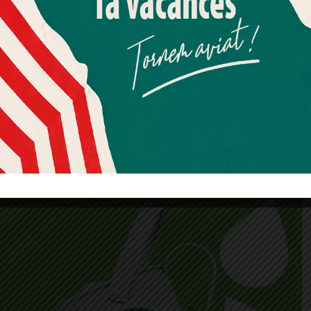
Més informació
Acceptar
Rebutjar tot
Quan l’usuari crea un compte al Diari el Jardí, dona el seu
consentiment explícit per rebre comunicacions
informatives relacionades amb el servei. Aquest
consentiment pot ser revocat en qualsevol moment
mitjançant l’enllaç de baixa present a tots els correus.
CIES AL MOMENT AL WH