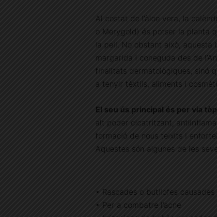
Al costat de l’àloe vera, la calè
o Merygold) és potser la planta q
la pell. No obstant això, aquesta b
margarida i coneguda des de l’Ant
finalitats dermatològiques, sinó q
a tenyir tèxtils, aliments i cosmèt
El seu ús principal és per via tò
alt poder cicatritzant, antiinflama
formació de nous teixits i enforte
Aquestes són algunes de les seve
• Rascades o butllofes causades 
• Per a combatre l’acne