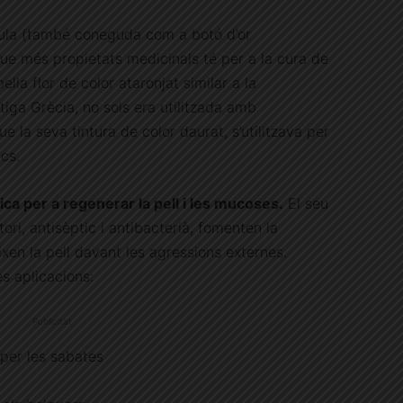
ndula (també coneguda com a botó d’or
ue més propietats medicinals té per a la cura de
ella flor de color ataronjat similar a la
iga Grècia, no sols era utilitzada amb
ue la seva tintura de color daurat, s’utilitzava per
ics.
pica per a regenerar la pell i les mucoses.
El seu
tori, antisèptic i antibacterià, fomenten la
ixen la pell davant les agressions externes.
s aplicacions:
Publicitat
per les sabates