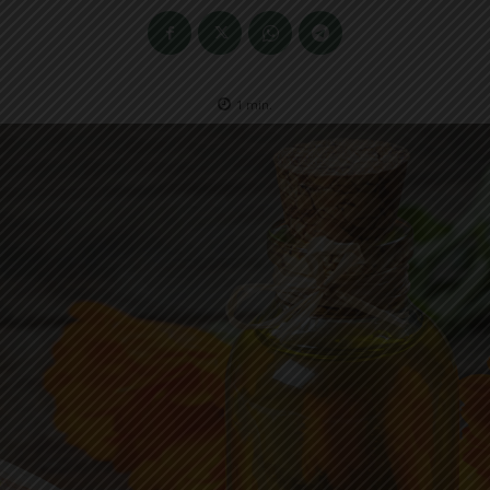
1
min.