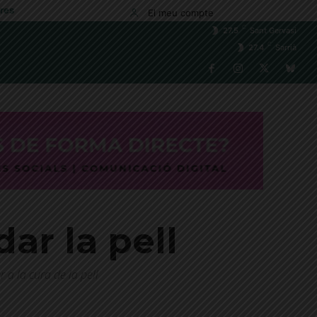
res
El meu compte
C
27.5
Sant Gervasi
C
27.4
Sarrià
dar la pell
 a la cura de la pell