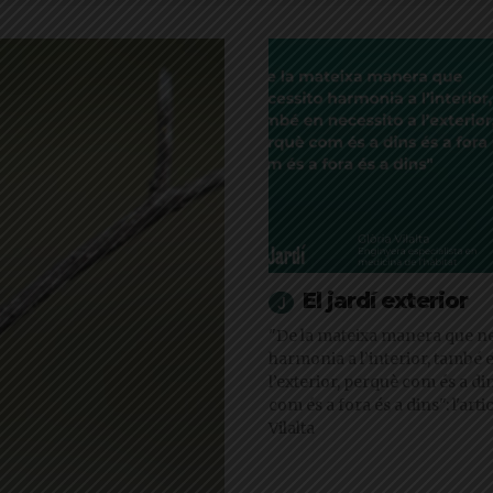
El jardí exterior
"De la mateixa manera que ne
harmonia a l’interior, també 
l’exterior, perquè com és a din
com és a fora és a dins": l'arti
Vilalta