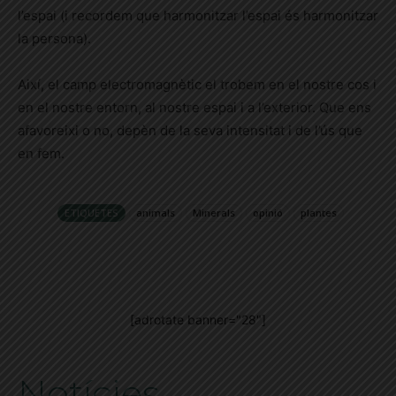
l’espai (i recordem que harmonitzar l’espai és harmonitzar
la persona).
Així, el camp electromagnètic el trobem en el nostre cos i
en el nostre entorn, al nostre espai i a l’exterior. Que ens
afavoreixi o no, depèn de la seva intensitat i de l’ús que
en fem.
ETIQUETES
animals
Minerals
opinió
plantes
[adrotate banner="28"]
Notícies