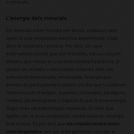
o minerals.
L’energia dels minerals
Els minerals estan formats per àtoms, cadascun dels
quals té una composició elèctrica determinada. Cada
àtom té electrons i protons. Per tant, tot i que
externament sembli que són immòbils, són un conjunt
d’àtoms que vibren en una determinada freqüència. Si
parlem de cristalls o estructures minerals amb una
estructura determinada i endreçada, l’energia que
emeten és particularment potent. L’ordre que li confereix
l’estructura en triangles, quadrats, rectangles, hexàgons,
rombes, paral·lelograms o trapezis fa que la seva energia
tingui unes característiques especials. El color que
agafen per la seva composició, també suma en l’energia
final emesa. És per això que
els cristalls també tenen
usos terapèutics
tant per a les persones com per a