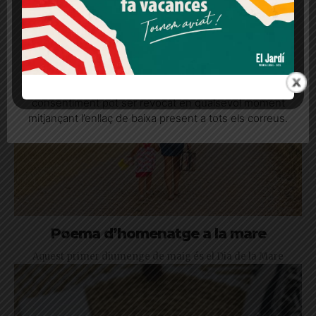
sense adonar-nos-en
Més informació
Acceptar
Rebutjar tot
Quan l’usuari crea un compte al Diari el Jardí, dona el
seu consentiment explícit per rebre comunicacions
informatives relacionades amb el servei. Aquest
consentiment pot ser revocat en qualsevol moment
mitjançant l’enllaç de baixa present a tots els correus.
Poema d’homenatge a la mare
Aquest primer diumenge de maig és el Dia de la Mare