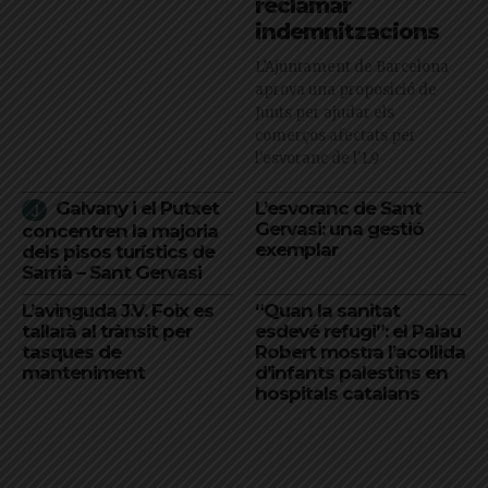
reclamar
indemnitzacions
L’Ajuntament de Barcelona
aprova una proposició de
Junts per ajudar els
comerços afectats per
l'esvoranc de l'L9
Galvany i el Putxet
L’esvoranc de Sant
Gervasi: una gestió
concentren la majoria
exemplar
dels pisos turístics de
Sarrià – Sant Gervasi
L’avinguda J.V. Foix es
“Quan la sanitat
tallarà al trànsit per
esdevé refugi”: el Palau
tasques de
Robert mostra l’acollida
manteniment
d’infants palestins en
hospitals catalans