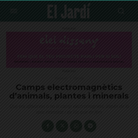
Publicitat
Publicitat
Destacat
Opinió
Camps electromagnètics
d’animals, plantes i minerals
Que ens afavoreixi o no el camp electromagnètic depèn de la
seva intensitat i de l’ús que en fem