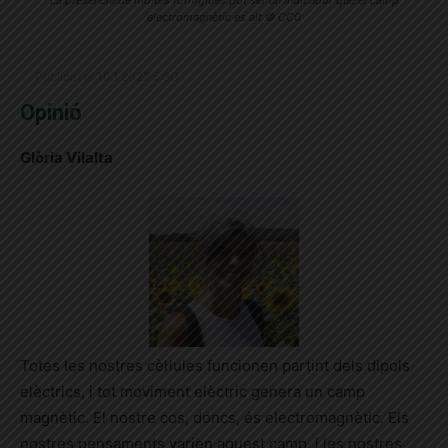
La presència de moltes formgiues pot ser un indicador que el camp
electromagnètic és alt © CC0
Publicat el 10.1.2022 5:30
Opinió
Glòria Vilalta
Totes les nostres cèl·lules funcionen partint dels dipols
elèctrics, i tot moviment elèctric genera un camp
magnètic. El nostre cos, doncs, és electromagnètic. Els
nostres pensaments varien aquest camp, i les nostres