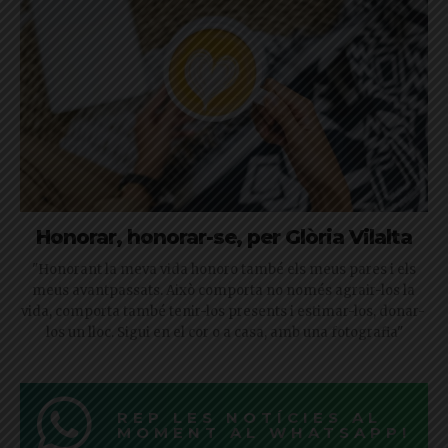
Honorar, honorar-se, per Glòria Vilalta
"Honorant la meva vida honoro també els meus pares i els
meus avantpassats. Això comporta no només agrair-los la
vida, comporta també tenir-los presents i estimar-los, donar-
los un lloc. Sigui en el cor o a casa, amb una fotografia"
REP LES NOTÍCIES AL
MOMENT AL WHATSAPP!