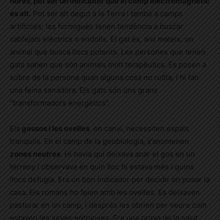
hores, pot ser un indicador que el camp electromagnètic
és alt.
Pot ser alt degut a la Terra i també a camps
artificials; les formigues tenen tendència a buscar
cablejats elèctrics o endolls. El gat és, així mateix, un
animal que busca llocs potents. Les persones que tenen
gats saben que són animals molt terapèutics. Es posen a
sobre de la persona quan alguna cosa no rutlla, i hi fan
una feina sanadora. Els gats són uns grans
“transformadors energètics”.
Els
gossos i les ovelles
, en canvi, necessiten espais
tranquils. En el camp de la geobiologia, s’anomenen
zones neutres
. Hi havia qui deixava anar el gos en un
terreny i observava en quin lloc hi estava més i quins
llocs defugia. Era un bon indicador per decidir on posar la
casa. Els romans ho feien amb les ovelles. Es deixaven
pasturar en un camp, i després les obrien per veure com
estaven les seves entranyes. Era una prova de la salut