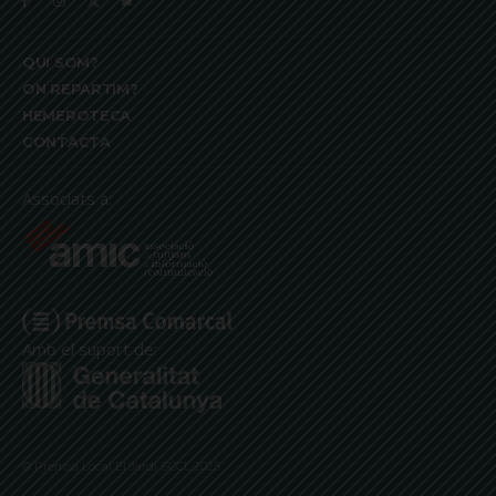
QUI SOM?
ON REPARTIM?
HEMEROTECA
CONTACTA
Associats a:
Amb el suport de:
© Premsa Local El Jardí SCCL 2025