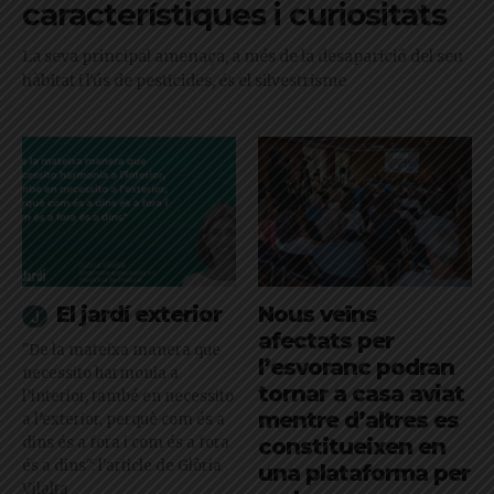
característiques i curiositats
La seva principal amenaça, a més de la desaparició del seu
hàbitat i l'ús de pesticides, és el silvestrisme
El jardí exterior
Nous veïns
afectats per
"De la mateixa manera que
l’esvoranc podran
necessito harmonia a
tornar a casa aviat
l’interior, també en necessito
mentre d’altres es
a l’exterior, perquè com és a
dins és a fora i com és a fora
constitueixen en
és a dins": l'article de Glòria
una plataforma per
Vilalta