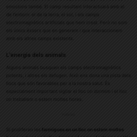
emocions també. El camp resultant interactuarà amb el
de l’entorn: el de la terra, el sol, i els camps
electromagnètics artificials que hem creat. Però no som
els únics éssers que en generem i que interaccionem
amb els altres camps existents.
L’energia dels animals
Alguns animals busquen els camps electromagnètics
potents, i altres els defugen. Això ens dona una pista dels
llocs que són favorables per a la nostra salut. És
especialment important vigilar el lloc on dormim i el lloc
on treballem o estem moltes hores.
Publicitat
Si proliferen les
formigues en un lloc on estem moltes