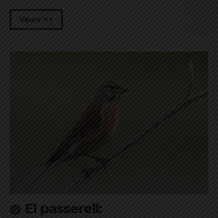
Veure'n +
El passerell: