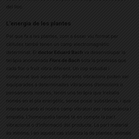
del lloc.
L’energia de les plantes
Pel que fa a les plantes, com a ésser viu format per
cèl·lules també tenen un camp electromagnètic
determinat. El
doctor Eduard Bach
va desenvolupar la
teràpia anomenada
Flors de Bach
sota la premissa que
cada flor o fruit vibra diferent. Un cop estudiat i
comprovat que aquestes diferents vibracions poden ser
equiparades a determinades vibracions d’emocions o
pensaments nostres, tenim una teràpia que treballa
només en el pla energètic, sense posar substància, i que
interactua amb el nostre camp vibratori per ressonància i
empatia. L’homeopatia també té en compte la part
vibracional o d’informació del producte. La part material
és mínima, i en aquest cas s’utilitza la de plantes, animals