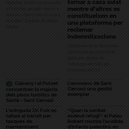
tornar a casa aviat
l’interior, també en necessito
mentre d’altres es
a l’exterior, perquè com és a
dins és a fora i com és a fora
constitueixen en
és a dins": l'article de Glòria
una plataforma per
Vilalta
reclamar
indemnitzacions
L’Ajuntament de Barcelona
aprova una proposició de
Junts per ajudar els
comerços afectats per
l'esvoranc de l'L9
Galvany i el Putxet
L’esvoranc de Sant
Gervasi: una gestió
concentren la majoria
exemplar
dels pisos turístics de
Sarrià – Sant Gervasi
L’avinguda J.V. Foix es
“Quan la sanitat
tallarà al trànsit per
esdevé refugi”: el Palau
tasques de
Robert mostra l’acollida
manteniment
d’infants palestins en