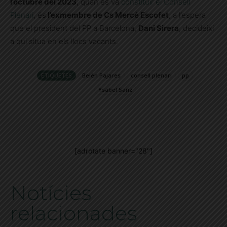
l’octubre del 2023
, quan es va
constituir el Consell
Plenari
, és
l’exmembre de Cs Mercè Escofet
, a l’espera
que el president del PP a Barcelona,
Dani Sirera
, decideixi
a qui situa en els llocs vacants.
ETIQUETES
Belén Pajares
consell plenari
pp
Ysabel Sanz
[adrotate banner="28"]
Notícies
relacionades