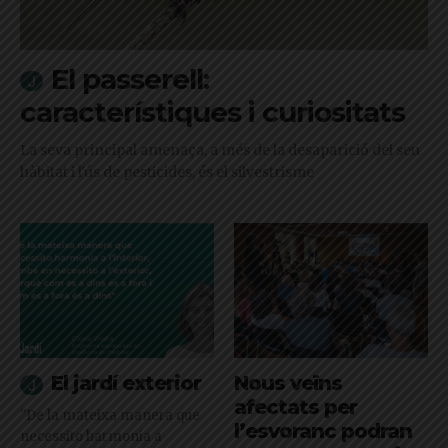
El passerell:
característiques i curiositats
La seva principal amenaça, a més de la desaparició del seu
hàbitat i l'ús de pesticides, és el silvestrisme
El jardí exterior
Nous veïns
afectats per
"De la mateixa manera que
l’esvoranc podran
necessito harmonia a