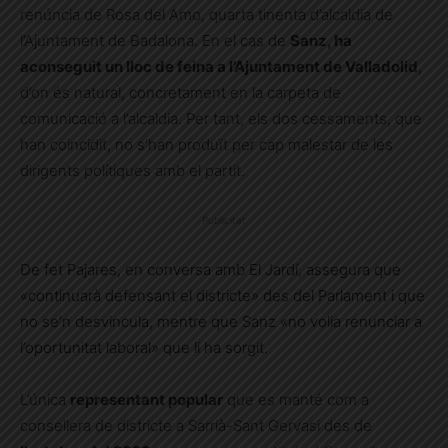
renúncia de Rosa del Amo, quarta tinenta d’alcaldia de
l’Ajuntament de Badalona. En el cas de
Sanz, ha
aconseguit un lloc de feina a l’Ajuntament de Valladolid
,
d’on és natural, concretament en la carpeta de
comunicació a l’alcaldia. Per tant, els dos cessaments, que
han coincidit, no s’han produït per cap malestar de les
dirigents polítiques amb el partit.
Publicitat
De fet Pajares, en conversa amb El Jardí, assegura que
«continuarà defensant el districte» des del Parlament i que
no se’n desvincula, mentre que Sanz «no volia renunciar a
l’oportunitat laboral» que li ha sorgit.
L’única
representant popular
que es manté com a
consellera de districte a Sarrià-Sant Gervasi des de