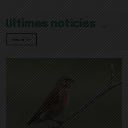
Últimes notícies
Veure'n +