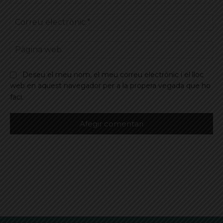
Co
ele
Pà
we
Deseu el meu nom, el meu correu electrònic i el lloc
web en aquest navegador per a la propera vegada que ho
faci.