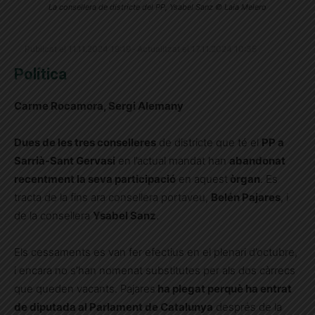
La consellera de districte del PP, Ysabel Sanz © Laia Melero
Publicat el 11.11.2024 19:19 · Actualitzat el 17.11.2024 10:35
Política
Carme Rocamora, Sergi Alemany
Dues de les tres conselleres
de districte que té el
PP a
Sarrià-Sant Gervasi
en l’actual mandat han
abandonat
recentment la seva participació
en aquest
òrgan
. Es
tracta de la fins ara consellera portaveu,
Belén Pajares
, i
de la consellera
Ysabel Sanz
.
Els cessaments es van fer efectius en el plenari d’octubre,
i encara no s’han nomenat substitutes per als dos càrrecs
que queden vacants. Pajares
ha plegat perquè ha entrat
de diputada al Parlament de Catalunya
després de la