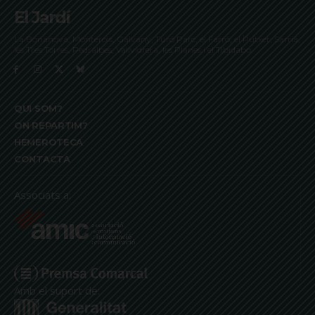
El Jardí
La Bonanova, Monterols, Galvany, Turó Parc, el Farró, el Putxet, Sarrià,
les Tres Torres, Pedralbes, Vallvidrera, les Planes i el Tibidabo
QUI SOM?
ON REPARTIM?
HEMEROTECA
CONTACTA
Associats a:
Amb el suport de: