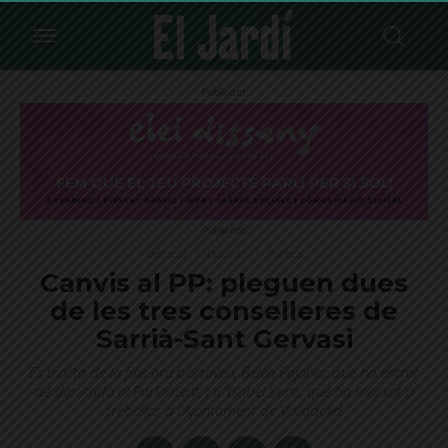
Publicitat
Publicitat
Destacat
Districte
Política
Canvis al PP: pleguen dues
de les tres conselleres de
Sarrià-Sant Gervasi
Es tracta de la fins ara portaveu, Belén Pajares, que ha entrat
de diputada al Parlament, i d'Ysabel Sanz, que ha marxat a
treballar a l'Ajuntament de Valladolid