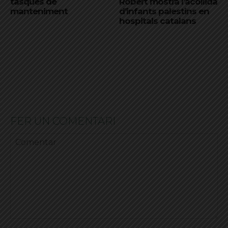
tasques de
Robert mostra l’acollida
manteniment
d’infants palestins en
hospitals catalans
FER UN COMENTARI
Comentar