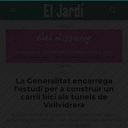
Publicitat
Publicitat
Destacat
Districte
Societat
La Generalitat encarrega
l’estudi per a construir un
carril bici als túnels de
Vallvidrera
El temps de trajecte actual en bicicleta entre Sant Cugat i
Barcelona és de 75 minuts, i amb aquesta opció es veuria reduït
a un terç de la seva durada