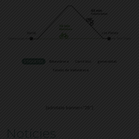
ETIQUETES
Bikevidrera
Carril bici
generalitat
Túnels de Vallvidrera
[adrotate banner="28"]
Notícies