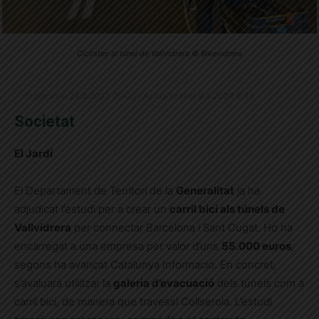
Ciclistes al túnel de Vallvidrera © Bikevidrera
Publicat el 24.8.2023 20:03 · Actualitzat el 9.4.2024 8:45
Societat
El Jardí
El Departament de Territori de la
Generalitat
ja ha
adjudicat l’estudi per a crear un
carril bici als túnels de
Vallvidrera
per connectar Barcelona i Sant Cugat. Ho ha
encarregat a una empresa per valor d’uns
55.000 euros
,
segons ha avançat Catalunya Informació. En concret,
s’avaluarà utilitzar la
galeria d’evacuació
dels túnels com a
carril bici, de manera que travessi Collserola. L’estudi