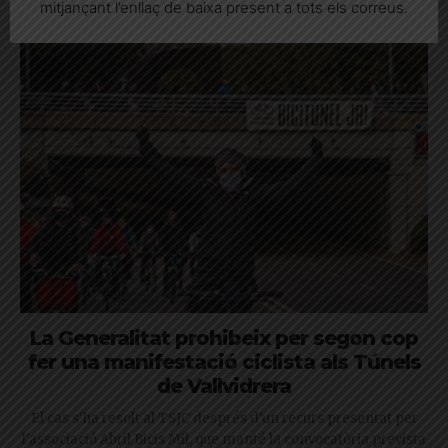
mitjançant l’enllaç de baixa present a tots els correus.
han acatat finalment la sentència del TSJC
La Generalitat prohibeix per segon cop
fer una manifestació ciclista als Túnels
de Vallvidrera
El cas s'ha resolt al TSJC després d'un recurs presentat per
l'associació Abril Bicis Mil, que manté la convocatòria prevista