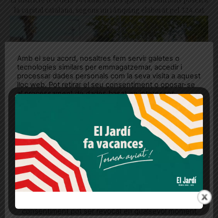
El districte té 6 dels 34 radars fixos que més sancions posen a
la capital catalana, segons un rànquing elaborat pel 324.cat
Amb el seu acord, nosaltres fem servir galetes o
tecnologies similars per emmagatzemar, accedir i
processar dades personals com la seva visita a aquest
lloc web. Pot retirar el seu consentiment o oposar-se
al processament de dades basat en interessos
legítims en qualsevol moment fent clic a "Ajustos de
cookies" o a la nostra Política de privacitat en aquest
lloc web. Si cliques "acceptar" dones el teu
consentiment
Més informació
Acceptar
Rebutjar tot
La bicicletada pels Túnels de Vallvidrera
es trasllada a la muntanya: «És la via que
Quan l’usuari crea un compte al Diari el Jardí, dona el
reivindiquem evitar»
seu consentiment explícit per rebre comunicacions
informatives relacionades amb el servei. Aquest
Els organitzadors, que reclamen accelerar l'estudi de
consentiment pot ser revocat en qualsevol moment
viabilitat de la galeria de serveis dels túnels com a carril bici,