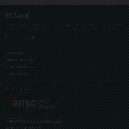
El Jardí
La Bonanova, Monterols, Galvany, Turó Parc, el Farró, el Putxet, Sarrià,
les Tres Torres, Pedralbes, Vallvidrera, les Planes i el Tibidabo
QUI SOM?
ON REPARTIM?
HEMEROTECA
CONTACTA
Associats a:
Amb el suport de: