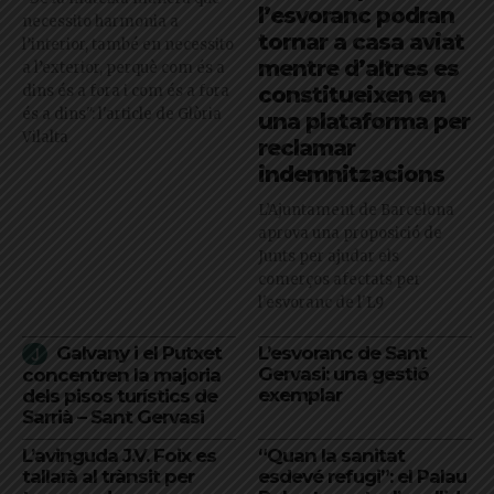
l’esvoranc podran
necessito harmonia a
tornar a casa aviat
l’interior, també en necessito
mentre d’altres es
a l’exterior, perquè com és a
dins és a fora i com és a fora
constitueixen en
és a dins": l'article de Glòria
una plataforma per
Vilalta
reclamar
indemnitzacions
L’Ajuntament de Barcelona
aprova una proposició de
Junts per ajudar els
comerços afectats per
l'esvoranc de l'L9
Galvany i el Putxet
L’esvoranc de Sant
Gervasi: una gestió
concentren la majoria
exemplar
dels pisos turístics de
Sarrià – Sant Gervasi
L’avinguda J.V. Foix es
“Quan la sanitat
tallarà al trànsit per
esdevé refugi”: el Palau