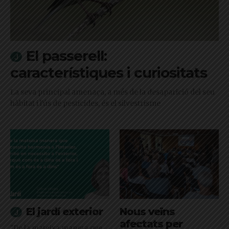
El passerell:
característiques i curiositats
La seva principal amenaça, a més de la desaparició del seu
hàbitat i l'ús de pesticides, és el silvestrisme
El jardí exterior
Nous veïns
afectats per
"De la mateixa manera que