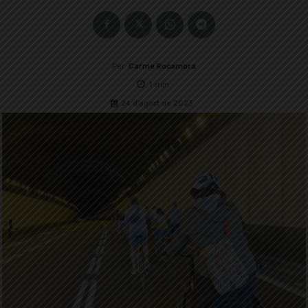
Per
Carme Rocamora
1
min.
24 d'agost de 2023