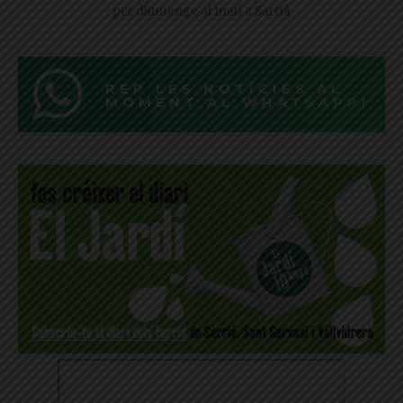
per diumenge al matí a Sarrià
REP LES NOTÍCIES AL
MOMENT AL WHATSAPP!