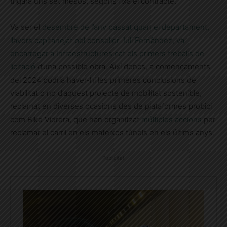
trigarà uns set mesos, segons fixa el contracte.
Va ser el
desembre de l’any passat quan el departament,
llavors capitanejat pel conseller Juli Fernàndez, va
encarregar a Infraestructures.cat els primers treballs de
licitació
d’una possible obra. Així doncs, a començaments
del 2024 podria haver-hi les primeres conclusions de
viabilitat o no d’aquest projecte de mobilitat sostenible,
reclamat en diverses ocasions des de plataformes probici
com Bike Vidrera, que han organitzat
múltiples accions
per
reclamar el carril en els mateixos túnels en els últims anys.
Publicitat