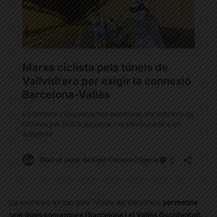
La connexió en bici pels Túnels de Vallvidrera
permetria
unir dues comarques (Barcelona i el Vallès Occidental)