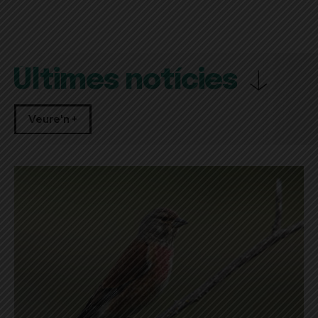
Últimes notícies
Veure'n +