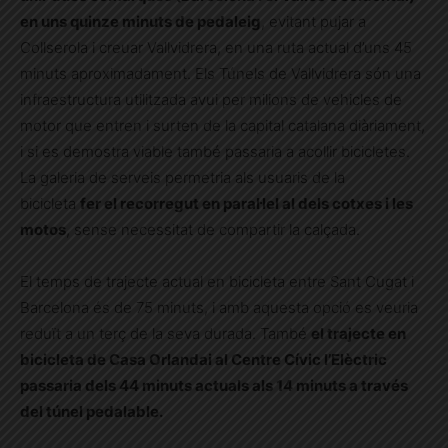
en uns quinze minuts de pedaleig
, evitant pujar a
Collserola i creuar Vallvidrera, en una ruta actual d’uns 45
minuts aproximadament. Els Túnels de Vallvidrera són una
infraestructura utilitzada avui per milions de vehicles de
motor que entren i surten de la capital catalana diàriament,
i si es demostra viable també passaria a acollir bicicletes.
La galeria de serveis permetria als usuaris de la
bicicleta
fer el recorregut en paral·lel al dels cotxes i les
motos
, sense necessitat de compartir la calçada.
El temps de trajecte actual en bicicleta entre Sant Cugat i
Barcelona és de 75 minuts, i amb aquesta opció es veuria
reduït a un terç de la seva durada. També
el trajecte en
bicicleta de Casa Orlandai al Centre Cívic l’Elèctric
passaria dels 44 minuts actuals als 14 minuts a través
del túnel pedalable.