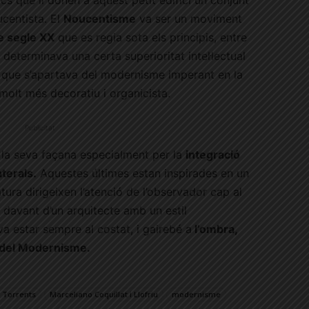
ucentista. El
Noucentisme
va ser un moviment
de segle XX
que es regia sota els principis, entre
, i determinava una certa superioritat intel·lectual
 que s’apartava del modernisme imperant en la
 molt més decoratiu i organicista.
Publicitat
 la seva façana especialment per la
integració
aterals.
Aquestes últimes estan inspirades en un
tura dirigeixen l’atenció de l’observador cap al
, davant d’un arquitecte amb un estil
a estar sempre al costat, i gairebé a
l’ombra,
s del Modernisme.
a Torrents
Marceliano Coquillat i Llofriu
modernisme