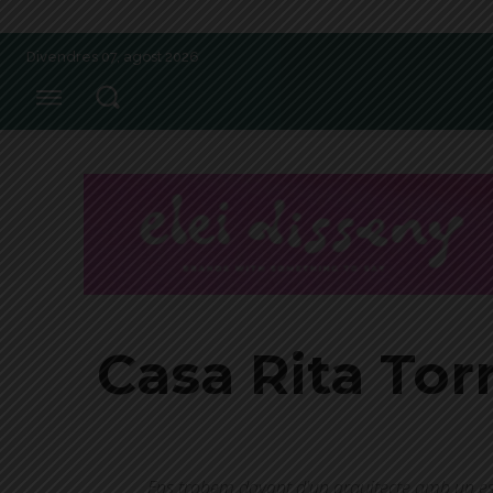
Divendres 07, agost 2026
Casa Rita Tor
Ens trobem davant d'un arquitecte amb un est