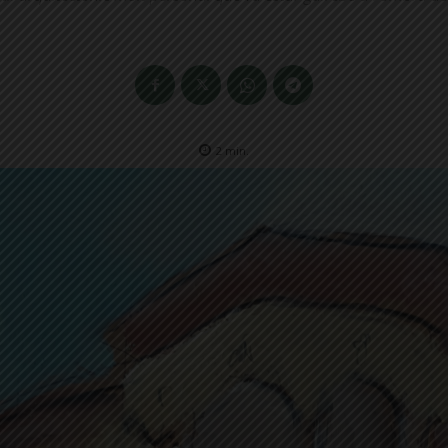
2
min.