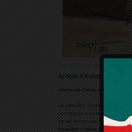
Publicat el 26.1.2021 7:00
Article d’Autor
Jaume de Oleza,
arquitecte
La casa Rita Torrens està situad
i correspon a un habitatge entre 
Va ser construïda l’any 1914 sot
Coquillat i Llofriu
(1865-1924). Na