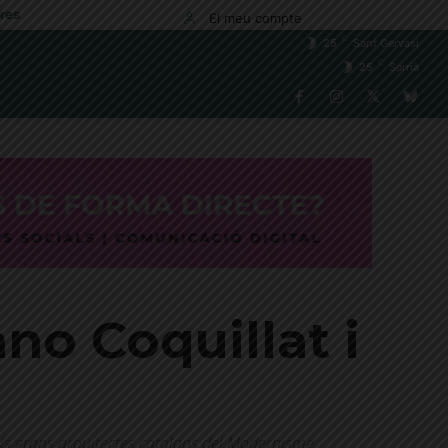
res
El meu compte
C
25
Sant Gervasi
C
25
Sarrià
no Coquillat i
els grans arquitectes catalans del Modernisme