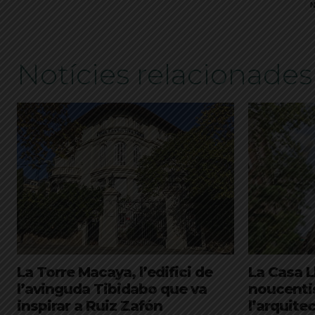
N
Notícies relacionades
La Torre Macaya, l’edifici de
La Casa Ll
l’avinguda Tibidabo que va
noucenti
inspirar a Ruiz Zafón
l’arquit