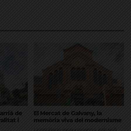
arrià de
El Mercat de Galvany, la
litat i
memòria viva del modernisme
La instal·lació encara conserva, amb molt