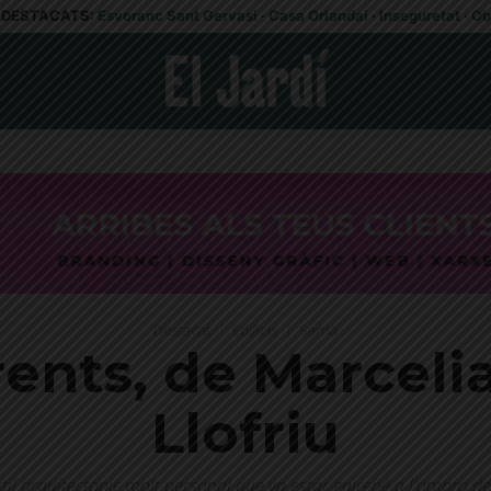
DESTACATS:
Esvoranc Sant Gervasi
·
Casa Orlandai
·
Inseguretat
·
Ob
Destacat
Edificis
Sarrià
rents, de Marcelia
Llofriu
il arquitectònic molt personal que va estar gairebé a l'ombra d