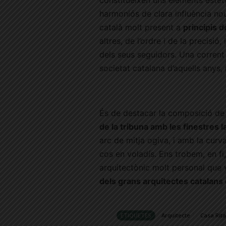
harmoniós de clara influència no
català molt present a
principis 
altres, de l’ordre i de la precisió
dels seus seguidors. Una corrent
societat catalana d’aquells anys,
És de destacar la composició de
de la tribuna amb les finestres l
arc de mitja ogiva, i amb la curva
cos en voladís. Ens trobem, en fi
arquitectònic molt personal que v
dels grans arquitectes catalan
ETIQUETES
Arquitecte
Casa Rit