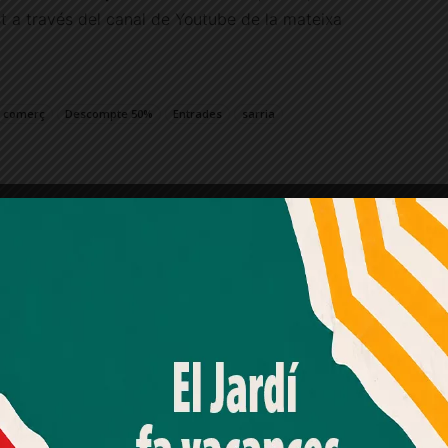
t a través del canal de Youtube de la mateixa
comerç
Descompte 50%
Entrades
sarria
Amb el seu acord, nosaltres fem servir galetes o
tecnologies similars per emmagatzemar, accedir i
processar dades personals com la seva visita a aquest lloc
web. Pot retirar el seu consentiment o oposar-se al
processament de dades basat en interessos legítims en
qualsevol moment fent clic a "Ajustos de cookies" o a la
nostra Política de privacitat en aquest lloc web. Si cliques
"acceptar" dones el teu consentiment