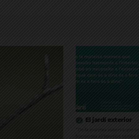
El jardí exterior
"De la mateixa manera que ne
harmonia a l’interior, també 