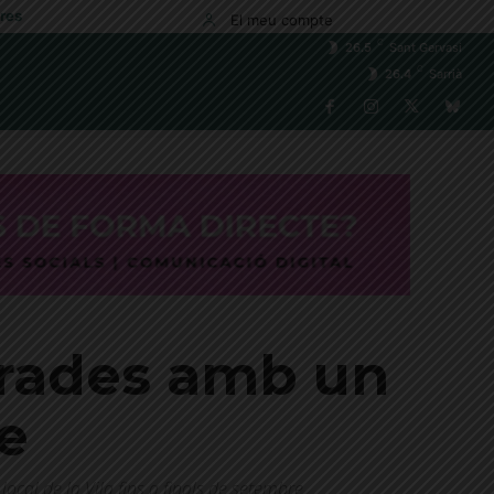
res
El meu compte
C
26.5
Sant Gervasi
C
26.4
Sarrià
trades amb un
e
ocal de la Vila fins a finals de setembre