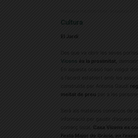
Publicat el 11.8.2020 13:49 · Actualitzat el 1
Cultura
El Jardí
Des que va obrir les seves porte
Vicens
és la proximitat,
demostr
En aquesta ocasió han volgut don
a l’acord establert amb les assoc
construïda per Antonia Gaudí
reg
meitat de preu
per a les persone
Serà als mateixos comerços de la 
informació per gaudir d’aquest d
comerç local,
Casa Vicens es con
Festa Major de Gràcia, en l’esce