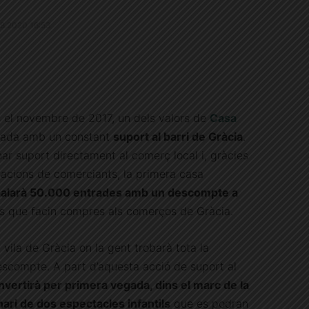
1.8.2020 16:53
s el novembre de 2017, un dels valors de
Casa
ada amb un constant
suport al barri de Gràcia
.
ar suport directament al comerç local i, gràcies
iacions de comerciants, la primera casa
alarà 50.000 entrades amb un descompte a
s que facin compres als comerços de Gràcia.
vila de Gràcia on la gent trobarà tota la
escompte. A part d’aquesta acció de suport al
vertirà per primera vegada, dins el marc de la
nari de dos espectacles infantils
que es podran