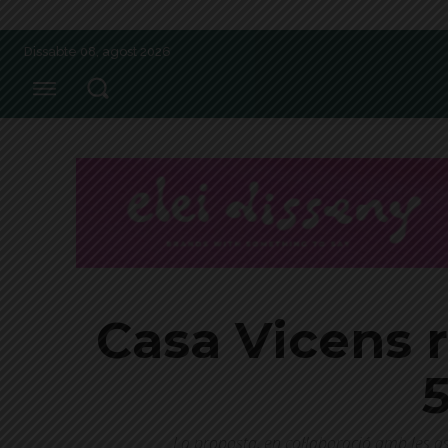
Dissabte 08, agost 2026
Casa Vicens 
La proposta, en col·laboració amb les as