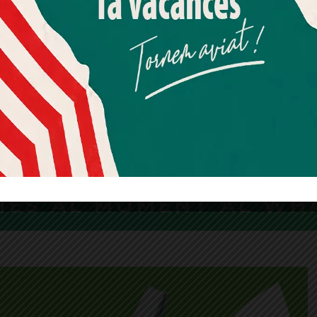
Més informació
Acceptar
Rebutjar tot
esa sobre el final de
La Drogueria Rovira 
de l’L8 asfixia els
Galvany suma un pres
Quan l’usuari crea un compte al Diari el Jardí, dona el seu
 del carrer Muntaner
premi internacional
consentiment explícit per rebre comunicacions
informatives relacionades amb el servei. Aquest
ts denuncien una situació
El guardó nacional dels Global
consentiment pot ser revocat en qualsevol moment
 pel tall del carrer mentre el
Awards és l'últim d'una llarga ll
mitjançant l’enllaç de baixa present a tots els correus.
ma que ja s'estan prenent totes
reconeixements per a l'emblem
ossibles
establiment
CIES AL MOMENT AL WH