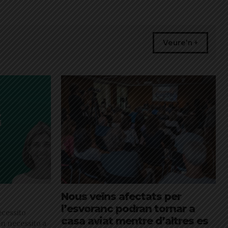
Veure'n +
Nous veïns afectats per
l’esvoranc podran tornar a
cessito
casa aviat mentre d’altres es
en necessito a