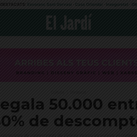
DESTACATS:
Esvoranc Sant Gervasi
·
Casa Orlandai
·
Inseguretat
·
Ob
Cultura
Destacat
regala 50.000 en
50% de descompt
sociacions de comerciants de Gràcia, busca incentivar el comerç l