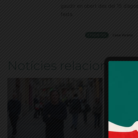
gaudir en obert des del 15 d’agos
festa.
ETIQUETES
Casa Vicens
Notícies relacionades