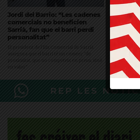
Jordi del Barrio: “Les cadenes
La incert
comercials no beneficien
les obres 
Sarrià, fan que el barri perdi
botiguers
personalitat”
Els comercian
"insostenible"
El president de l'Eix Comercial de Sarrià
Districte afir
assegura que el barri té un comerç "de
les mesures p
proximitat, que no competeix en preus, sinó
en valor”
REP LES NOTÍ