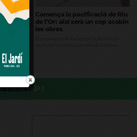
de
Comença la pacificació de Riu
tigiós
de l’Or: així serà un cop acabin
les obres
 Innovation
El pressupost de l'actuació és de 840.521
ista de
euros i té un termini previst de 8 mesos
àtic
ATSAPP!