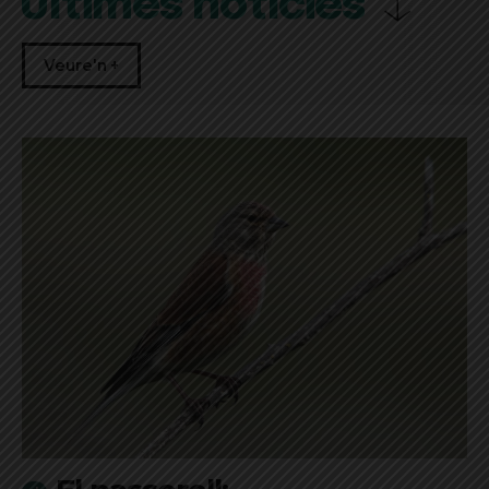
Últimes notícies
Veure'n +