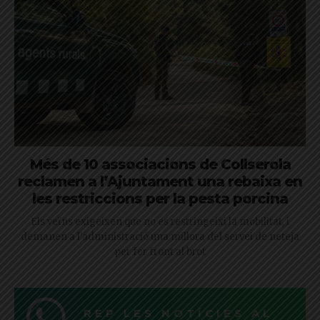
Més de 10 associacions de Collserola
reclamen a l’Ajuntament una rebaixa en
les restriccions per la pesta porcina
Els veïns exigeixen que no es restringeixi la mobilitat, i
demanen a l'administració una millora del servei de neteja
per fer front al brot
REP LES NOTÍCIES AL