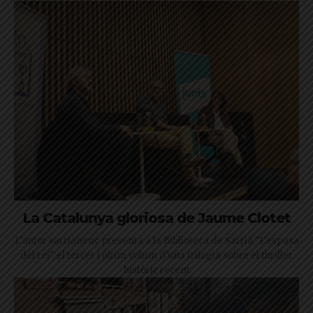
La Catalunya gloriosa de Jaume Clotet
L’autor sarrianenc presenta a la Biblioteca de Sarrià "L'espasa
del rei", el tercer i últim volum d'una trilogia sobre el thriller
històric recent