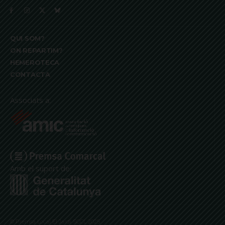
QUI SOM?
ON REPARTIM?
HEMEROTECA
CONTACTA
Associats a:
Amb el suport de:
© Premsa Local El Jardí SCCL 2025