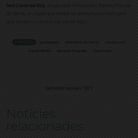
fent Llave de Oro
, enganxada a l’incendiat Ateneu Popular
de Sarrià, un espai que també es reivindica pel barri però
que encara no coneix cap pla de futur.
ETIQUETES
ajuntament
biblioteca de Sarrià
Construcció
Daniel Modol
Gerardo Pisarello
Nous Pisos
[adrotate banner="28"]
Notícies
relacionades