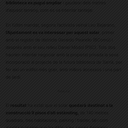
biblioteca es pugui ampliar
i gaudeixi dels metres
d’aquest terreny, com es va intentar tantejar.
En l’últim mandat, segons l’activista veïnal Leo Bejarano,
l’Ajuntament es va interessar per aquest solar
, primer
amb el regidor de districte Gerardo Pisarello (BComú) i
després amb el seu relleu Daniel Mòdol (PSC). Tots dos
haurien intentar negociar amb la propietat privada la seva
incorporació al projecte de la futura biblioteca de Sarrià, per
fer així un edifici més gran, amb millors accessos i una part
de jardí.
Publicitat
El
resultat
ha estat que el solar
quedarà
destinat a la
construcció 9 pisos d’alt estànding,
de 140 metres
quadrats, tres habitacions, parking i traster, tal i com
mostra la imatge que ha difós a les xarxes Bejarano: