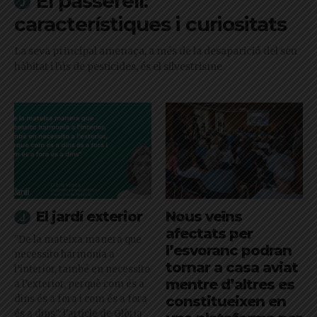
El passerell:
característiques i curiositats
La seva principal amenaça, a més de la desaparició del seu
hàbitat i l'ús de pesticides, és el silvestrisme
El jardí exterior
Nous veïns
afectats per
"De la mateixa manera que
l’esvoranc podran
necessito harmonia a
tornar a casa aviat
l’interior, també en necessito
mentre d’altres es
a l’exterior, perquè com és a
dins és a fora i com és a fora
constitueixen en
és a dins": l'article de Glòria