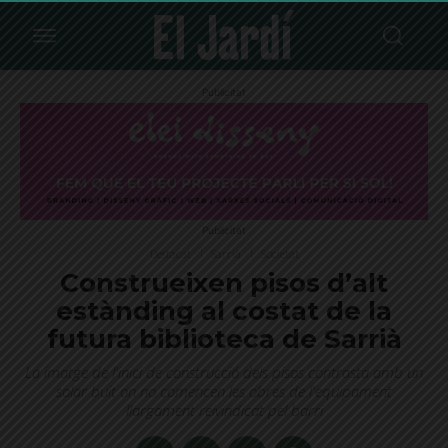
Publicitat
Publicitat
Destacat
Sarrià
Societat
Construeixen pisos d’alt
estànding al costat de la
futura biblioteca de Sarrià
La imatge de l'inici de construcció dels pisos contrasta amb un
solar buit on no comencen les obres de l'equipament
llargament reivindicat pel barri