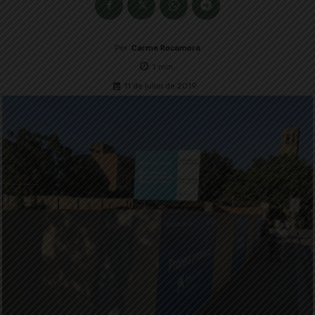
Per
Carme Rocamora
1
min.
11 de juliol de 2019