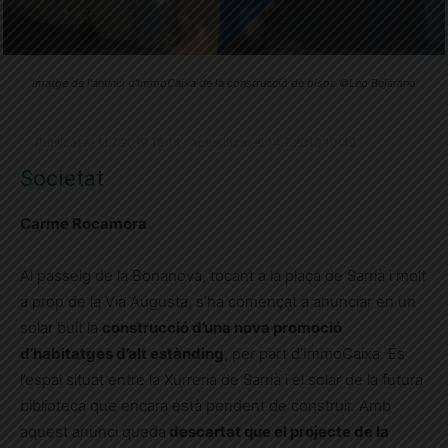
Imatge de l'anunci d'ImmoCaixa de la construcció de pisos ©Leo Bejarano
Publicat el 11.7.2019 18:14 · Actualitzat el 14.7.2019 10:42
Societat
Carme Rocamora
Al passeig de la Bonanova, tocant a la plaça de Sarrià i molt
a prop de la Via Augusta, s’ha començat a anunciar en un
solar buit la
construcció d’una nova promoció
d’habitatges d’alt estànding
, per part d’ImmoCaixa. És
l’espai situat entre la Xurreria de Sarrià i el solar de la futura
biblioteca que encara està pendent de construir. Amb
aquest anunci queda
descartat que el projecte de la