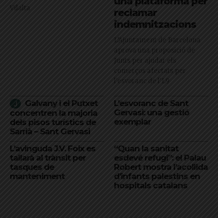
una plataforma per
Vilalta
reclamar
indemnitzacions
L’Ajuntament de Barcelona
aprova una proposició de
Junts per ajudar els
comerços afectats per
l'esvoranc de l'L9
Galvany i el Putxet
L’esvoranc de Sant
Gervasi: una gestió
concentren la majoria
exemplar
dels pisos turístics de
Sarrià – Sant Gervasi
L’avinguda J.V. Foix es
“Quan la sanitat
tallarà al trànsit per
esdevé refugi”: el Palau
tasques de
Robert mostra l’acollida
manteniment
d’infants palestins en
hospitals catalans