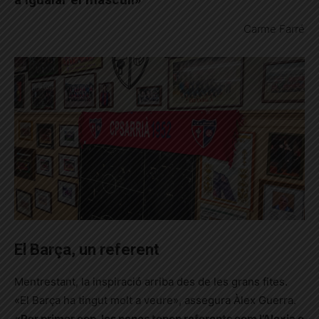
Carme Farré
El Barça, un referent
Mentrestant, la inspiració arriba des de les grans fites.
«El Barça ha tingut molt a veure», assegura Àlex Guerra.
«Per primer cop, les nenes tenen referents com l’Alexia o