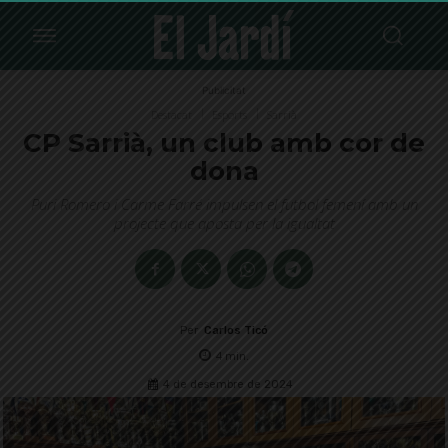
Publicitat
Destacat
Esports
Sarrià
CP Sarrià, un club amb cor de
dona
Puri Romero i Carme Farré impulsen el futbol femení amb un
projecte que aposta per la igualtat
Per
Carlos Ticó
4
min.
4 de desembre de 2024