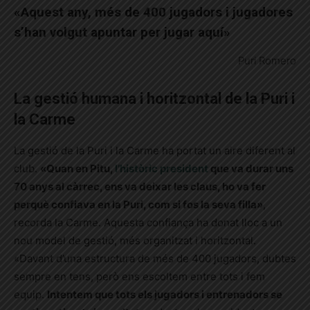
«Aquest any, més de 400 jugadors i jugadores
s’han volgut apuntar per jugar aquí»
Puri Romero
La gestió humana i horitzontal de la Puri i
la Carme
La gestió de la Puri i la Carme ha portat un aire diferent al
club.
«Quan en Pitu,
l’històric president
que va durar uns
70 anys al càrrec, ens va deixar les claus, ho va fer
perquè confiava en la Puri, com si fos la seva filla»
,
recorda la Carme. Aquesta confiança ha donat lloc a un
nou model de gestió, més organitzat i horitzontal.
«Davant d’una estructura de més de 400 jugadors, dubtes
sempre en tens, però ens escoltem entre tots i fem
equip.
Intentem que tots els jugadors i entrenadors se