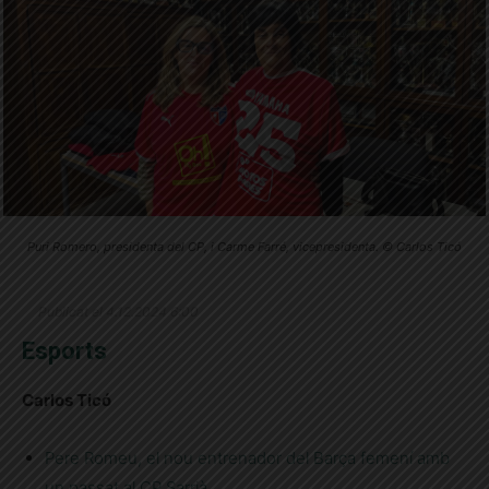
Puri Romero, presidenta del CP, i Carme Farré, vicepresidenta. © Carlos Ticó
Publicat el 4.12.2024 6:00
Esports
Carlos Ticó
Pere Romeu, el nou entrenador del Barça femení amb
un passat al CP Sarrià