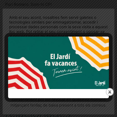
Puri Romero. Som-hi CP!
Amb el seu acord, nosaltres fem servir galetes o
ETIQUETES
CP Sarrià
dona
futbol femeni
tecnologies similars per emmagatzemar, accedir i
processar dades personals com la seva visita a aquest
igualtat de gènere
lloc web. Pot retirar el seu consentiment o oposar-se
al processament de dades basat en interessos
legítims en qualsevol moment fent clic a "Ajustos de
cookies" o a la nostra Política de privacitat en aquest
[adrotate banner="28"]
lloc web. Si cliques "acceptar" dones el teu
consentiment
Més informació
Acceptar
Rebutjar tot
ARA, TAMBÉ ENS POTS
SEGUIR A BLUESKY!
Quan l’usuari crea un compte al Diari el Jardí, dona el
seu consentiment explícit per rebre comunicacions
informatives relacionades amb el servei. Aquest
Notícies
consentiment pot ser revocat en qualsevol moment
mitjançant l’enllaç de baixa present a tots els correus.
relacionades