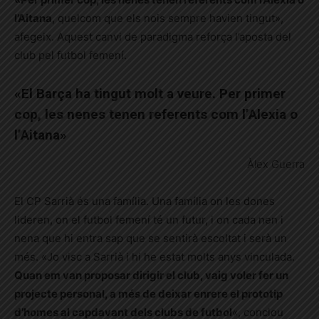
l’Aitana
, quelcom que els nois sempre havien tingut»,
afegeix. Aquest canvi de paradigma reforça l’aposta del
club pel futbol femení.
«El Barça ha tingut molt a veure. Per primer
cop, les nenes tenen referents com l’Alexia o
l’Aitana»
Àlex Guerra
El CP Sarrià és una família. Una família on les dones
lideren, on el futbol femení té un futur, i on cada nen i
nena que hi entra sap que se sentirà escoltat i serà un
més. «Jo visc a Sarrià i hi he estat molts anys vinculada.
Quan em van proposar dirigir el club, vaig voler fer un
projecte personal, a més de deixar enrere el prototip
d’homes al capdavant dels clubs de futbol
«, conclou