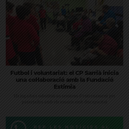
Futbol i voluntariat: el CP Sarrià inicia
una col·laboració amb la Fundació
Estimia
Els jugadors substituiran sessions d'entrenament per
passejades amb els usuaris amb discapacitat
REP LES NOTÍCIES AL