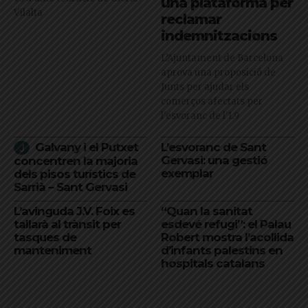
una plataforma per
Vilalta
reclamar
indemnitzacions
L’Ajuntament de Barcelona
aprova una proposició de
Junts per ajudar els
comerços afectats per
l'esvoranc de l'L9
Galvany i el Putxet
L’esvoranc de Sant
Gervasi: una gestió
concentren la majoria
exemplar
dels pisos turístics de
Sarrià – Sant Gervasi
L’avinguda J.V. Foix es
“Quan la sanitat
tallarà al trànsit per
esdevé refugi”: el Palau
tasques de
Robert mostra l’acollida
manteniment
d’infants palestins en
hospitals catalans