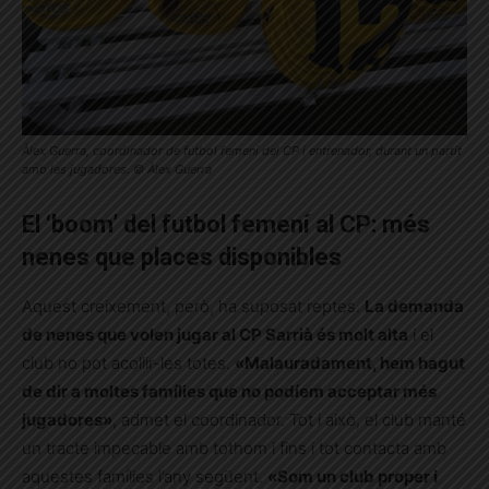
Àlex Guerra, coordinador de futbol femení del CP i entrenador, durant un partit
amb les jugadores. © Àlex Guerra
El ‘boom’ del futbol femení al CP: més
nenes que places disponibles
Aquest creixement, però, ha suposat reptes.
La demanda
de nenes que volen jugar al CP Sarrià és molt alta
i el
club no pot acollir-les totes.
«Malauradament, hem hagut
de dir a moltes famílies que no podíem acceptar més
jugadores»
, admet el coordinador. Tot i això, el club manté
un tracte impecable amb tothom i fins i tot contacta amb
aquestes famílies l’any següent.
«Som un club proper i