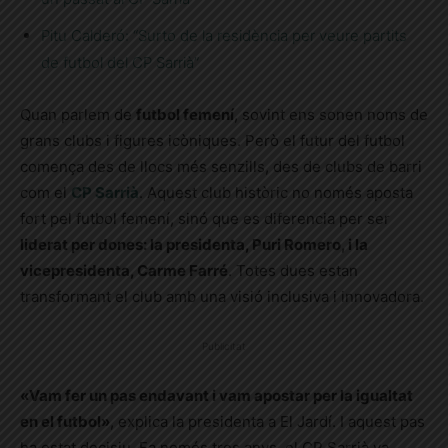
Pitu Calderó: “Surto de la residència per veure partits
de futbol del CP Sarrià”
Quan parlem de
futbol femení
, sovint ens sonen noms de
grans clubs i figures icòniques. Però el futur del futbol
comença des de llocs més senzills, des de clubs de barri
com el
CP Sarrià
. Aquest club històric no només aposta
fort pel futbol femení, sinó que es diferencia per ser
liderat per dones: la presidenta, Puri Romero, i la
vicepresidenta, Carme Farré
. Totes dues estan
transformant el club amb una visió inclusiva i innovadora.
Publicitat
«Vam fer un pas endavant i vam apostar per la igualtat
en el futbol»
, explica la presidenta a El Jardí. I aquest pas
ha estat decisiu. Fa només tres anys, el CP Sarrià va