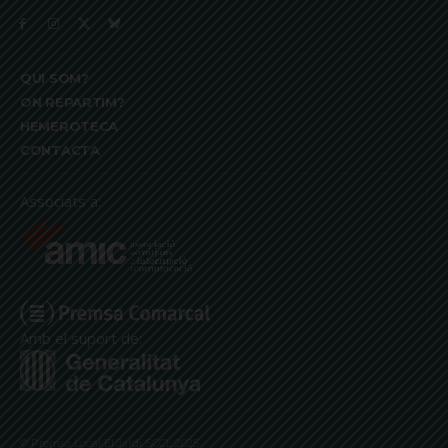
QUI SOM?
ON REPARTIM?
HEMEROTECA
CONTACTA
Associats a:
Amb el suport de:
© Premsa Local El Jardí SCCL 2025