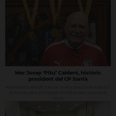
Mor Josep ‘Pitu’ Calderó, històric
president del CP Sarrià
Havia rebut la Medalla d'Honor de Barcelona i la Medalla d'Or
de la Generalitat per l'impuls del futbol entre el jovent de
Sarrià