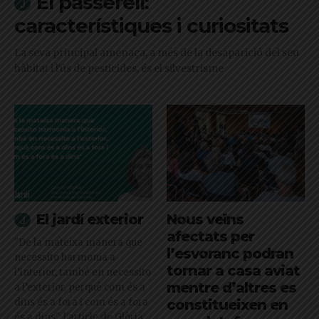
El passerell:
característiques i curiositats
La seva principal amenaça, a més de la desaparició del seu
hàbitat i l'ús de pesticides, és el silvestrisme
El jardí exterior
Nous veïns
afectats per
"De la mateixa manera que
l’esvoranc podran
necessito harmonia a
tornar a casa aviat
l’interior, també en necessito
mentre d’altres es
a l’exterior, perquè com és a
dins és a fora i com és a fora
constitueixen en
és a dins": l'article de Glòria