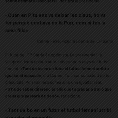
sentin estimats i escoltats
«, destaca la presidenta.
«Quan en Pitu ens va deixar les claus, ho va
fer perquè confiava en la Puri, com si fos la
seva filla»
Carme Farré, vicepresidenta del CP Sarrià
El futur del CP Sarrià és optimista. La presidenta i la
vicepresidenta opinen sobre els propers anys del futbol
femení.
«Tant de bo en un futur el futbol femení arribi a
igualar el masculí»
, diu Carme. Tot i ser conscient de les
dificultats, Puri Romero somia amb una igualtat real.
«S’ha de saber diferenciar allò que t’agradaria d’allò que
creus que passarà de debò»
, reflexiona.
«Tant de bo en un futur el futbol femení arribi
a igualar el masculí»