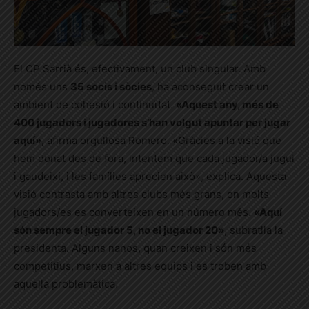
El CP Sarrià és, efectivament, un club singular. Amb
només uns
35 socis i sòcies
, ha aconseguit crear un
ambient de cohesió i continuïtat.
«Aquest any, més de
400 jugadors i jugadores s’han volgut apuntar per jugar
aquí»
, afirma orgullosa Romero. «Gràcies a la visió que
hem donat des de fora, intentem que cada jugador/a jugui
i gaudeixi, i les famílies aprecien això», explica. Aquesta
visió contrasta amb altres clubs més grans, on molts
jugadors/es es converteixen en un número més.
«Aquí
són sempre el jugador 5, no el jugador 20»
, subratlla la
presidenta. Alguns nanos, quan creixen i són més
competitius, marxen a altres equips i es troben amb
aquella problemàtica.