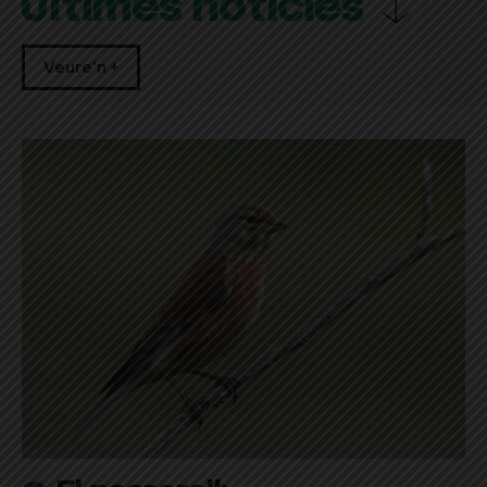
Últimes notícies
Veure'n +