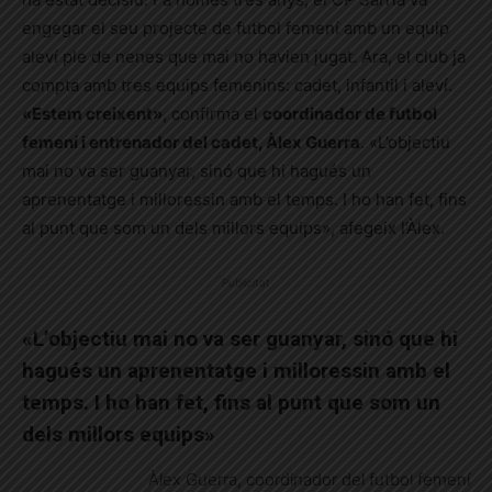
engegar el seu projecte de futbol femení amb un equip
aleví ple de nenes que mai no havien jugat. Ara, el club ja
compta amb tres equips femenins: cadet, infantil i aleví.
«Estem creixent»
, confirma el
coordinador de futbol
femení i entrenador del cadet,
Àlex Guerra
. «L’objectiu
mai no va ser guanyar, sinó que hi hagués un
aprenentatge i milloressin amb el temps. I ho han fet, fins
al punt que som un dels millors equips», afegeix l’Àlex.
Publicitat
«L’objectiu mai no va ser guanyar, sinó que hi
hagués un aprenentatge i milloressin amb el
temps. I ho han fet, fins al punt que som un
dels millors equips»
Àlex Guerra, coordinador del futbol femení