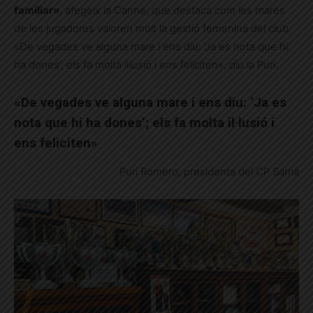
familiar»
, afegeix la Carme, que destaca com les mares
de les jugadores valoren molt la gestió femenina del club.
«De vegades ve alguna mare i ens diu: ‘Ja es nota que hi
ha dones’; els fa molta il·lusió i ens feliciten», diu la Puri.
«De vegades ve alguna mare i ens diu: ‘Ja es
nota que hi ha dones’; els fa molta il·lusió i
ens feliciten»
Puri Romero, presidenta del CP Sarrià