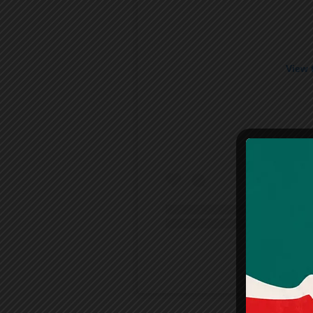
View 
A post share