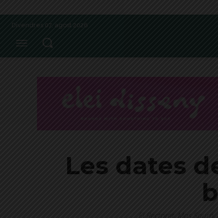
Divendres 07, agost 2026
Les dates de
b
El Rectoret, Mas Sauró, 