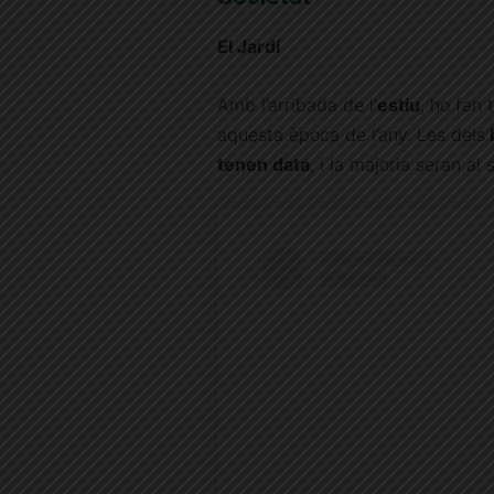
El Jardí
Amb l’arribada de l’
estiu
, ho fan
aquesta època de l’any. Les dels
tenen data
, i la majoria seran al