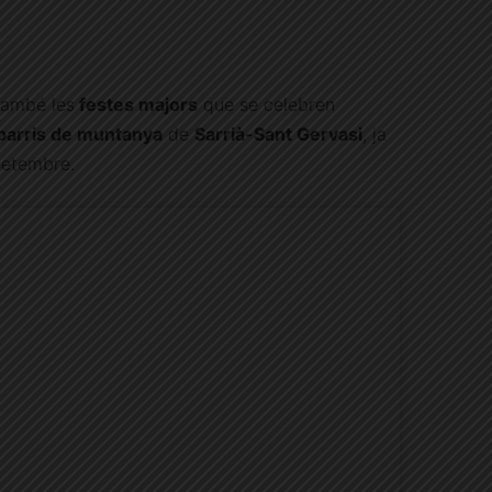
 també les
festes majors
que se celebren
barris de muntanya
de
Sarrià-Sant Gervasi
, ja
 setembre.