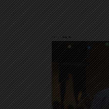
Per
El Jardí