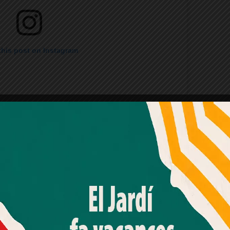
this post on Instagram
Amb el seu acord, nosaltres fem servir galetes o
tecnologies similars per emmagatzemar, accedir i
processar dades personals com la seva visita a aquest lloc
web. Pot retirar el seu consentiment o oposar-se al
processament de dades basat en interessos legítims en
d by elMercat (@mercatcultural)
qualsevol moment fent clic a "Ajustos de cookies" o a la
nostra Política de privacitat en aquest lloc web. Si cliques
"acceptar" dones el teu consentiment