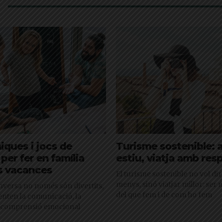
iques i jocs de
Turisme sostenible: 
per fer en família
estiu, viatja amb res
s vacances
El turisme sostenible no vol dir
menys, sinó viatjar millor: ser
onversa no només són divertits,
del que fem i de com ho fem
nten la comunicació, la
 la comprensió emocional