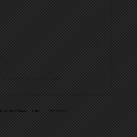
d by elMercat (@mercatcultural)
is de muntanya
estiu
Festa Major