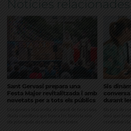
Notícies relacionades
Sant Gervasi prepara una
Sis dinàm
Festa Major revitalitzada i amb
conversa 
novetats per a tots els públics
durant le
L’orquestra Maravella, el castell de focs i una
Els jocs de c
diada castellera que busca fer història són
sinó que fome
els principals atractius de les festes
creativitat i