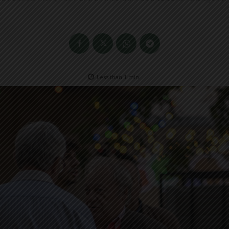
Less than 1
min.