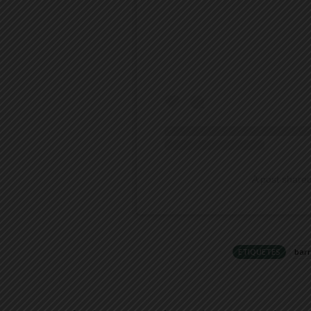
A post share
ETIQUETES
barr