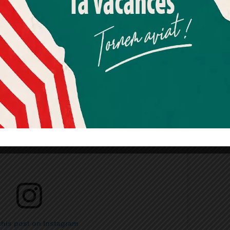
 la del
barri del Rectoret
a
les Planes
, durarà
Més informació
Acceptar
Rebutjar tot
Quan l’usuari crea un compte al Diari el Jardí, dona el seu
consentiment explícit per rebre comunicacions
informatives relacionades amb el servei. Aquest
consentiment pot ser revocat en qualsevol moment
mitjançant l’enllaç de baixa present a tots els correus.
this post on Instagram