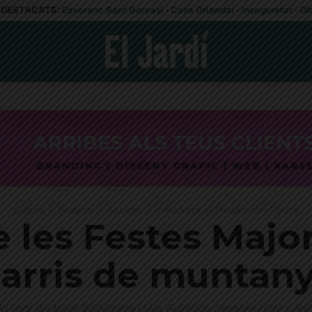
DESTACATS:
Esvoranc Sant Gervasi
·
Casa Orlandai
·
Inseguretat
·
Ob
Cultura
Destacat
Societat
Vallvidrera, el Tibidabo i les Planes
 les Festes Major
arris de muntan
la Font del Mont, Vallvidrera i Mas Guimbau celebren entre juliol