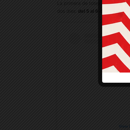
La primera de totes a celebrar-se,
dos dies:
del 5 al 6 de juliol.
View 