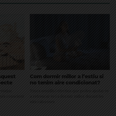
aquest
Com dormir millor a l’estiu si
pecte
no tenim aire condicionat?
 viatjar
Trucs senzills i efectius que poden ajudar-te
 més conscient
a refrescar-te i a dormir millor durant les
nits caloroses