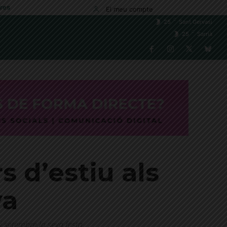
res
El meu compte
C
25
Sant Gervasi
C
25
Sarrià
s d’estiu als
ya
 i setembre la seva festa