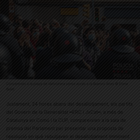
Concentrats a la plaça de Vallvidrera sense accés a la Buenos Aires © Elena
Bulet
Justament, 24 hores abans del desallotjament, els partits
del Govern de la Generalitat ━ERC i JxCat━, a més de
Catalunya en Comú i la CUP, compareixien a la sala de
premsa del Parlament per presentar una proposta de
resolució en què rebutjaven el desallotjament imminent