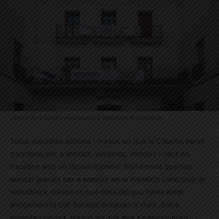
L’edifici de la Buenos Aires ocupat a Vallvidrera © Elena Bulet
Totes aquestes accions i mesos en què la Casa ha servit
d’aixopluc per a entitats, sindicats, escoles i caus no
s’acaben amb un desallotjament. Són mesos que han
quedat gravats per a sempre en la memòria col·lectiva de
Vallvidrera, mesos en què nets del que havia estat
antigament la Llar Betània tornaven a viure, entre
aquestes portes, mesos en què avis s’emocionaven