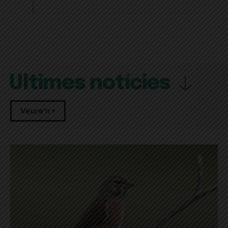
Últimes notícies
Veure'n +