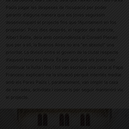
Paüls pagar les despeses de l’ocupació per poder
garantir d’alguna manera que els joves seguissin
desenvolupant el projecte fins que l’Ajuntament en fos
propietari. Pocs dies després, el regidor del districte,
Albert Batlle, deia amb contundència al Consell Plenari
que per a ell, la Buenos Aires no era “en absolut” una
prioritat. La divisió entre el govern de la ciutat respecte
d’aquest tema era òbvia. És per això que els joves van
continuar la lluita i fins i tot van escriure una carta al Papa
Francesc explicant-ne la situació perquè intentés mediar
amb els Pares Paüls i, paral·lelament, van omplir la casa
de xerrades, activitats i concerts per seguir mantenint viu
el projecte.