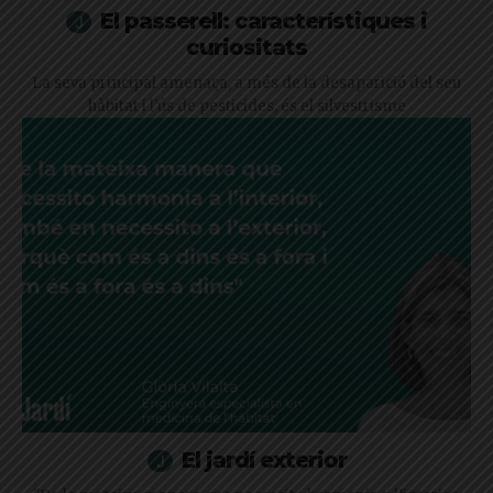
El passerell: característiques i
curiositats
La seva principal amenaça, a més de la desaparició del seu
hàbitat i l'ús de pesticides, és el silvestrisme
El jardí exterior