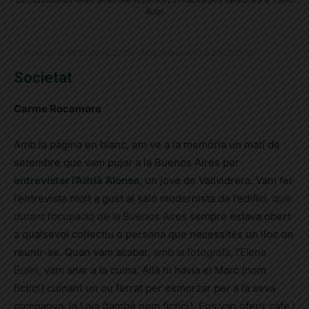
La Casa Buenos Aires, un emblema pel dret a l'habitatge a Vallvidrera © Elena
Bulet
Publicat el 29.10.2020 22:39 · Actualitzat el 17.5.2023 11:25
Societat
Carme Rocamora
Amb la pàgina en blanc, em ve a la memòria un matí de
setembre que vam pujar a la Buenos Aires per
entrevistar l’Adrià Alonso
, un jove de Vallvidrera. Vam fer
l’entrevista molt a gust al saló modernista de l’edifici
, que
durant l’ocupació de la Buenos Aires
sempre estava obert
a qualsevol col·lectiu o persona que necessités un lloc on
reunir-se. Quan vam acabar,
amb la fotògrafa, l’Elena
Bulet,
vam anar a la cuina. Allà hi havia el Marc (nom
fictici) cuinant un ou ferrat per esmorzar per a la seva
companya, la Laia (també nom fictici). Ens van oferir cafè i