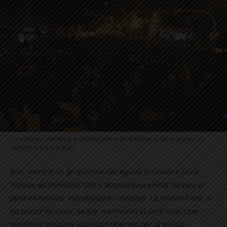
Concentració de rebuig al desallotjament de la Buenos Aires, a la plaça de
Vallvidrera © Elena Bulet
Així, mentre un grup rebia càrregues policials a pocs
metres de l’entrada, l’altre aconseguia entrar de nou al
jardí de l’edifici: estrategues i creatius. La intenció era, si
no poder-hi viure, seguir mantenint el jardí obert per
continuar amb les activitats obertes per al veïnat.