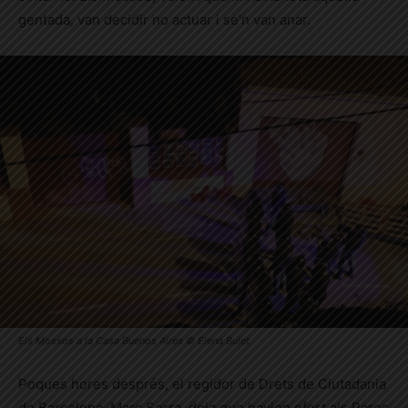
gentada, van decidir no actuar i se’n van anar.
Els Mossos a la Casa Buenos Aires © Elena Bulet
Poques hores després, el regidor de Drets de Ciutadania
de Barcelona, Marc Serra, deia que havien ofert als Pares