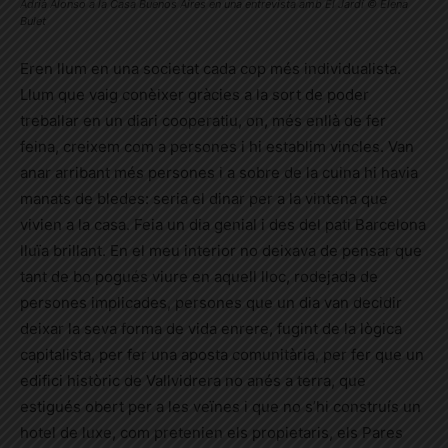
Adrià Alonso a la Casa Buenos Aires en una entrevista amb El Jardí © Elena
Bulet
Eren llum en una societat cada cop més individualista.
Llum que vaig conèixer gràcies a la sort de poder
treballar en un diari cooperatiu, on, més enllà de fer
feina, creixem com a persones i hi establim vincles. Van
anar arribant més persones i a sobre de la cuina hi havia
manats de bledes: seria el dinar per a la vintena que
vivien a la casa. Feia un dia genial i des del pati Barcelona
lluïa brillant. En el meu interior no deixava de pensar que
tant de bo pogués viure en aquell lloc, rodejada de
persones implicades, persones que un dia van decidir
deixar la seva forma de vida enrere, fugint de la lògica
capitalista, per fer una aposta comunitària, per fer que un
edifici històric de Vallvidrera no anés a terra, que
estigués obert per a les veïnes i que no s’hi construís un
hotel de luxe, com pretenien els propietaris, els Pares