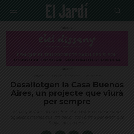
Publicitat
Publicitat
Destacat
Districte
Societat
Vallvidrera
Desallotgen la Casa Buenos
Aires, un projecte que viurà
per sempre
El dia que s’obri al barri, Barcelona estarà en deute amb
aquelles persones que van deixar cos i ànima per evitar que
l’edifici anés a terra