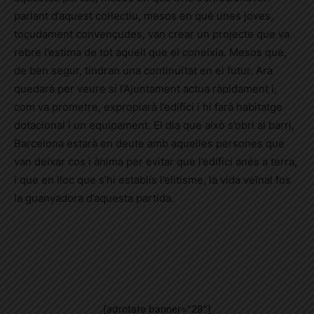
parlant d’aquest col·lectiu, mesos en què unes joves,
toçudament convençudes, van crear un projecte que va
rebre l’estima de tot aquell que el coneixia. Mesos que,
de ben segur, tindran una continuïtat en el futur. Ara
quedarà per veure si l’Ajuntament actua ràpidament i,
com va prometre, expropiarà l’edifici i hi farà habitatge
dotacional i un equipament. El dia que això s’obri al barri,
Barcelona estarà en deute amb aquelles persones que
van deixar cos i ànima per evitar que l’edifici anés a terra,
i que en lloc que s’hi establís l’elitisme, la vida veïnal fos
la guanyadora d’aquesta partida.
[adrotate banner="28"]