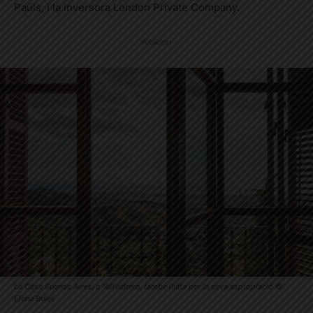
Paüls, i la inversora London Private Company.
Publicitat
La Casa Buenos Aires, a Vallvidrera, també lluita per la seva expropiació ©
Elena Bulet