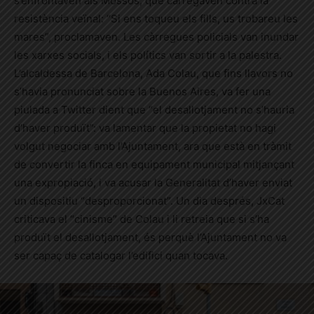
s’enfrontaven als Mossos, que carregaven contra la
resistència veïnal: “Si ens toqueu els fills, us trobareu les
mares”, proclamaven. Les càrregues policials van inundar
les xarxes socials, i els polítics van sortir a la palestra.
L’alcaldessa de Barcelona, Ada Colau, que fins llavors no
s’havia pronunciat sobre la Buenos Aires, va fer una
piulada a Twitter dient que “el desallotjament no s’hauria
d’haver produït”: va lamentar que la propietat no hagi
volgut negociar amb l’Ajuntament, ara que està en tràmit
de convertir la finca en equipament municipal mitjançant
una expropiació, i va acusar la Generalitat d’haver enviat
un dispositiu “desproporcionat”. Un dia després, JxCat
criticava el “cinisme” de Colau i li retreia que si s’ha
produït el desallotjament, és perquè l’Ajuntament no va
ser capaç de catalogar l’edifici quan tocava.