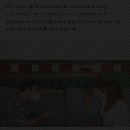
vam parlar de la vida. Recordo que també els vaig
explicar que me’n tornava a viure a Menorca una
temporada i em van dir que, sempre que necessités casa
a Barcelona, hi podia anar a dormir.