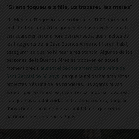
“Si ens toqueu els fills, us trobareu les mares”
Els Mossos d’Esquadra van arribar a les 11:00 hores del
matí. En total, uns 20 furgons custodiaven Vallvidrera. Hi
van aparèixer en una hora ben pensada, quan moltes de
les integrants de la Casa Buenos Aires no hi eren, i així,
assegurar-se que no hi hauria resistència. Algunes de les
persones de la Buenos Aires es trobaven en aquell
moment precís
aturant el desnonament d’una veïna de
Sant Gervasi de 68 anys
, perquè la solidaritat amb altres
projectes n’és una de les banderes. Els agents hi van
accedir per les finestres, i van trencar mobiliari d’aquest
lloc que havia estat cuidat amb estima i esforç, després
d’anys buit i tancat, sense cap utilitat més que ser un
patrimoni més dels Pares Paüls.