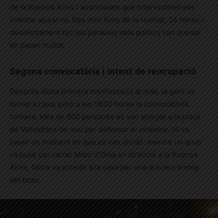
de la Buenos Aires i anunciaven que intervindrien per
intentar aturar-lo. Res més lluny de la realitat, 24 hores i
desallotjament fet: les paraules dels polítics van quedar
en paper mullat.
Segona convocatòria i intent de reocupació
Després d’una primera manifestació al matí, la gent va
tornar a casa, però a les 19:00 hores la convocatòria
tornava. Més de 500 persones es van aplegar a la plaça
de Vallvidrera de nou per defensar el projecte. Hi va
haver un moment en què es van dividir: mentre un grup
va pujar pel carrer Mont d’Orsà en direcció a la Buenos
Aires, l’altre va accedir a la casa per una drecera enmig
del bosc.