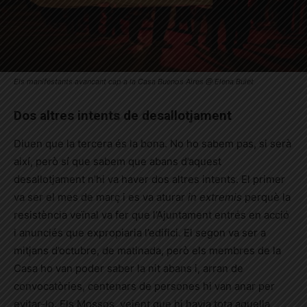
Els manifestants avancant cap a la Casa Buenos Aires @ Elena Bulet
Dos altres intents de desallotjament
Diuen que la tercera és la bona. No ho sabem pas, si serà
així, però sí que sabem que abans d’aquest
desallotjament n’hi va haver dos altres intents. El primer
va ser el mes de març i es va aturar
in extremis
perquè la
resistència veïnal va fer que l’Ajuntament entrés en acció
i anunciés que expropiaria l’edifici. El segon va ser a
mitjans d’octubre, de matinada, però els membres de la
Casa ho van poder saber la nit abans i, arran de
convocatòries, centenars de persones hi van anar per
evitar-lo. Els Mossos, veient que hi havia tota aquella