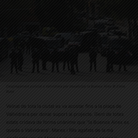
Desplegament policial a Vallvidrera per desallotjar la Buenos Aires © Elena
Bulet
Veïnat de tota la ciutat es va acostar fins a la plaça de
Vallvidrera per donar suport al projecte. Gent de totes
edats cridava de forma unànime que “la Buenos Aires es
queda a Vallvidrera”. Mares i fills agafats de la mà