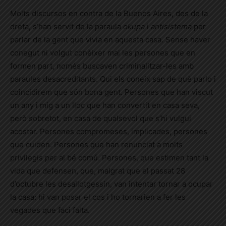
Molts discursos en contra de la Buenos Aires, des de la
dreta, s’han servit de la paraula
okupa
i
antisistema
per
parlar de la gent que vivia en aquesta casa. Sense haver
conegut ni volgut conèixer mai les persones que en
formen part, només buscaven criminalitzar-les amb
paraules desacreditants. Qui els coneix sap de què parlo i
coincidirem que són bona gent. Persones que han viscut
un any i mig a un lloc que han convertit en casa seva,
però sobretot, en casa de qualsevol que s’hi vulgui
acostar. Persones compromeses, implicades, persones
que cuiden. Persones que han renunciat a molts
privilegis per al bé comú. Persones, que estimen tant la
vida que defensen, que, malgrat que el passat 28
d’octubre les desallotgessin, van intentar tornar a ocupar
la casa: hi van posar el cos i ho tornarien a fer les
vegades que faci falta.