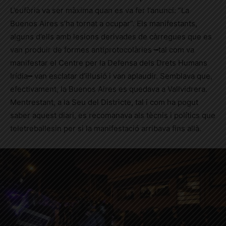
L’eufòria va ser màxima quan es va fer l’anunci: “La
Buenos Aires s’ha tornat a ocupar”. Els manifestants,
alguns d’ells amb lesions derivades de càrregues que es
van produir de formes antiprotocolàries ━tal com va
manifestar el Centre per la Defensa dels Drets Humans
Irídia━ van esclatar d’il·lusió i van aplaudir. Semblava que,
efectivament, la Buenos Aires es quedava a Vallvidrera.
Mentrestant, a la Seu del Districte, tal i com ha pogut
saber aquest diari, es recomanava als tècnis i polítics que
teletreballesin per si la manifestació arribava fins allà.