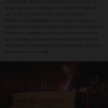
desconvocar: “Desconvoquem, per avui”. Tot i que van
deixar clar que la lluita seguiria i que això no acabaria
així. Va ser una jornada, sens dubte, històrica a
Vallvidrera i tremendament dolorosa per la imatge que
donava de la societat: en ple Estat d’Alarma, confinaments
perimetrals i exigències que les persones es quedin a
casa, els Mossos d’Esquadra havien actuat per treure’n
20 persones, precisament, del que havia estat casa seva
durant més d’un any i mig.