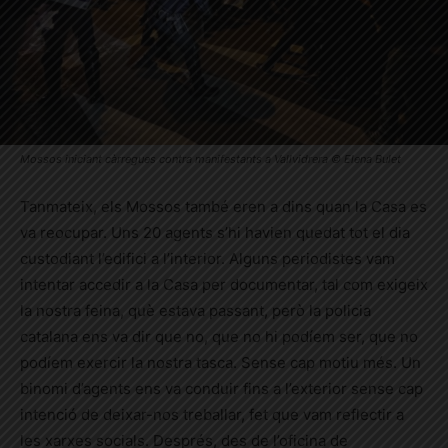
Mossos iniciant càrregues contra manifestants a Vallvidrera © Elena Bulet
Tanmateix, els Mossos també eren a dins quan la Casa es
va reocupar. Uns 20 agents s’hi havien quedat tot el dia
custodiant l’edifici a l’interior. Alguns periodistes vam
intentar accedir a la Casa per documentar, tal com exigeix
la nostra feina, què estava passant, però la policia
catalana ens va dir que no, que no hi podíem ser, que no
podíem exercir la nostra tasca. Sense cap motiu més. Un
binomi d’agents ens va conduir fins a l’exterior sense cap
intenció de deixar-nos treballar, fet que vam reflectir a
les xarxes socials. Després, des de l’oficina de