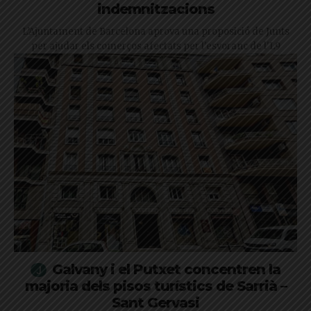
indemnitzacions
L’Ajuntament de Barcelona aprova una proposició de Junts
per ajudar els comerços afectats per l'esvoranc de l'L9
Galvany i el Putxet concentren la
majoria dels pisos turístics de Sarrià –
Sant Gervasi