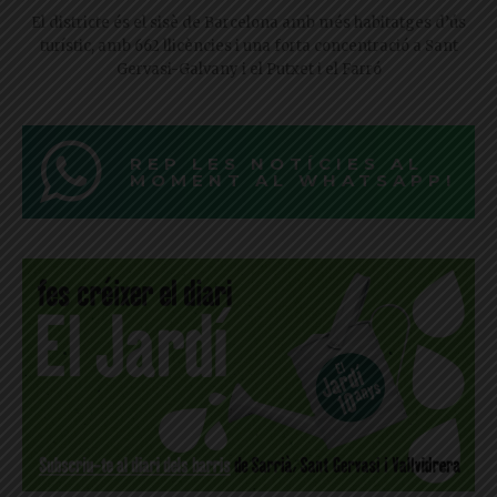
El districte és el sisè de Barcelona amb més habitatges d’ús
turístic, amb 662 llicències i una forta concentració a Sant
Gervasi-Galvany i el Putxet i el Farró
REP LES NOTÍCIES AL
MOMENT AL WHATSAPP!