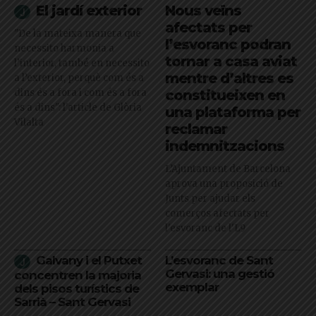
El jardí exterior
Nous veïns
afectats per
"De la mateixa manera que
l’esvoranc podran
necessito harmonia a
tornar a casa aviat
l’interior, també en necessito
mentre d’altres es
a l’exterior, perquè com és a
dins és a fora i com és a fora
constitueixen en
és a dins": l'article de Glòria
una plataforma per
Vilalta
reclamar
indemnitzacions
L’Ajuntament de Barcelona
aprova una proposició de
Junts per ajudar els
comerços afectats per
l'esvoranc de l'L9
Galvany i el Putxet
L’esvoranc de Sant
Gervasi: una gestió
concentren la majoria
exemplar
dels pisos turístics de
Sarrià – Sant Gervasi