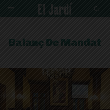
Balanç De Mandat