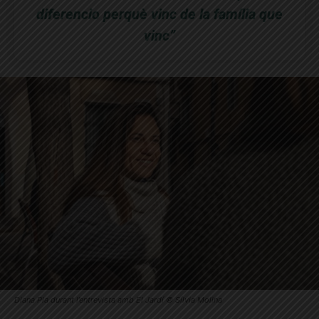
diferencio perquè vinc de la família que
vinc”
Diana Pla durant l’entrevista amb El Jardí © Sílvia Molina