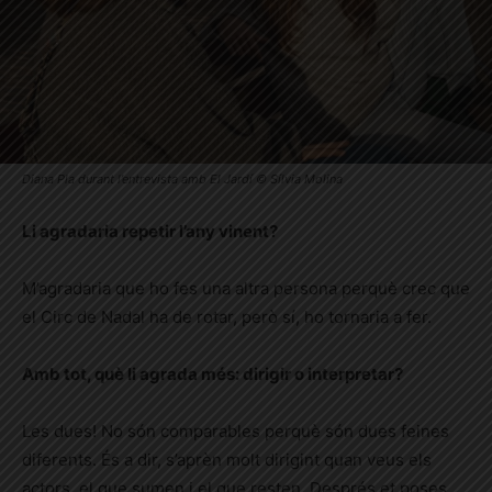
Diana Pla durant l’entrevista amb El Jardí © Sílvia Molina
Li agradaria repetir l’any vinent?
M’agradaria que ho fes una altra persona perquè crec que
el Circ de Nadal ha de rotar, però sí, ho tornaria a fer.
Amb tot, què li agrada més: dirigir o interpretar?
Les dues! No són comparables perquè són dues feines
diferents. És a dir, s’aprèn molt dirigint quan veus els
actors, el que sumen i el que resten. Després et poses