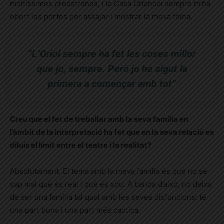
moltíssimes preestrenes, i la Casa Orlandai sempre m’ha
obert les portes per assajar i mostrar la meva feina.
“L’Oriol sempre ha fet les coses millor
que jo, sempre. Però jo he sigut la
primera a començar amb tot”
Creu que el fet de treballar amb la seva família en
l’àmbit de la interpretació ha fet que en la seva relació es
diluís el límit entre el teatre i la realitat?
Absolutament. El tema amb la meva família és que no se
sap mai què és real i què és xou. A banda d’això, no deixa
de ser una família tal qual amb les seves disfuncions: té
una part bona i una part més caòtica.