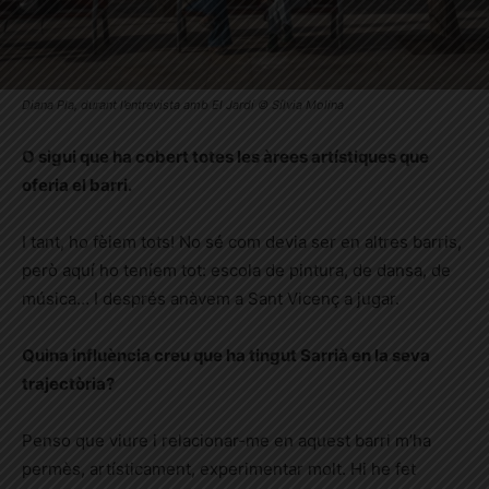
Diana Pla, durant l’entrevista amb El Jardí © Sílvia Molina
O sigui que ha cobert totes les àrees artístiques que
oferia el barri.
I tant, ho fèiem tots! No sé com devia ser en altres barris,
però aquí ho teníem tot: escola de pintura, de dansa, de
música… I després anàvem a Sant Vicenç a jugar.
Quina influència creu que ha tingut Sarrià en la seva
trajectòria?
Penso que viure i relacionar-me en aquest barri m’ha
permès, artísticament, experimentar molt. Hi he fet