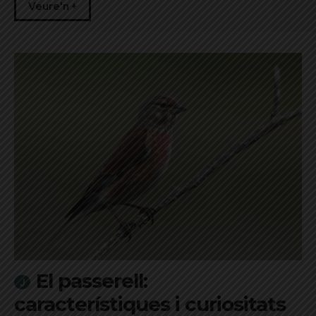
Veure'n +
El passerell:
característiques i curiositats