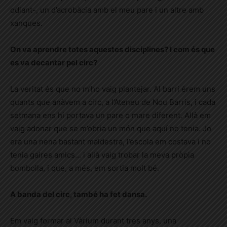
odiant-, un d’acrobàcia amb el meu pare i un altre amb
xanques.
On va aprendre totes aquestes disciplines? I com és que
es va decantar pel circ?
La veritat és que no m’ho vaig plantejar. Al barri érem uns
quants que anàvem a circ, a l’Ateneu de Nou Barris, i cada
setmana ens hi portava un pare o mare diferent. Allà em
vaig adonar que se m’obria un món que aquí no tenia. Jo
era una nena bastant maldestra, l’escola em costava i no
tenia gaires amics… i allà vaig trobar la meva pròpia
bombolla, i que, a més, em sortia molt bé.
A banda del circ, també ha fet dansa.
Em vaig formar al Vàrium durant tres anys, una