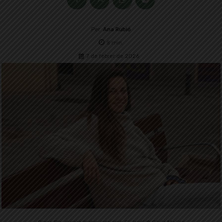
Per
Ana Rubió
8
min.
7 de febrer de 2026