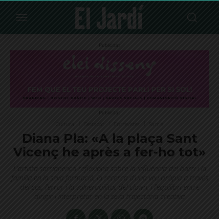
Publicitat
Publicitat
Cultura
Destacat
Entrevistes
Sarrià
Diana Pla: «A la plaça Sant
Vicenç he après a fer-ho tot»
L’artista sarrianenca reflexiona sobre la influència del barri i la
família en la seva formació, la recerca d’una veu pròpia a través
del cos, l’error i la vulnerabilitat del clown, i l’equilibri entre
dirigir i interpretar en la seva trajectòria creativa