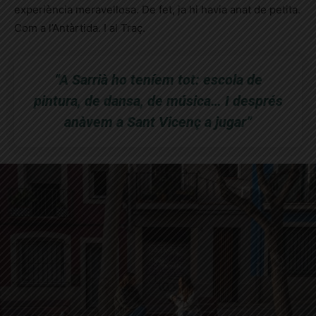
experiència meravellosa. De fet, ja hi havia anat de petita.
Com a l’Antàrtida. I al Traç.
“A Sarrià ho teníem tot: escola de
pintura, de dansa, de música… I després
anàvem a Sant Vicenç a jugar”