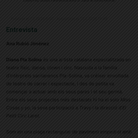
Diana Pla, durant l'entrevista amb El Jardí © Sílvia Molina
Publicat el 7.2.2026 6:00 · Actualitzat el 12.2.2026 11:48
Entrevista
Ana Rubió Jiménez
Diana Pla Solina
és una artista catalana especialitzada en
teatre físic, dansa, clown i circ. Nascuda a la família
d’intèrprets sarrianencs Pla-Solina, va créixer envoltada
de teatre de carrer i espectacle, i des de petita va
començar a actuar amb els seus pares i el seu germà.
Entre els seus projectes més destacats hi ha el solo
Miss
Cosas y yo
, la seva participació a
Travy
i la direcció d’
El
Petit Circ Laret
.
Som en una plaça rectangular de paviment empedrat amb