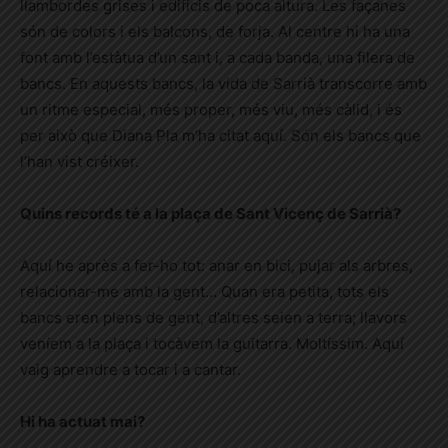
llambordes grises i edificis de poca altura. Les façanes
són de colors i els balcons, de forja. Al centre hi ha una
font amb l’estàtua d’un sant i, a cada banda, una filera de
bancs. En aquests bancs, la vida de Sarrià transcorre amb
un ritme especial, més proper, més viu, més càlid, i és
per això que Diana Pla m’ha citat aquí. Són els bancs que
l’han vist créixer.
Quins records té a la plaça de Sant Vicenç de Sarrià?
Aquí he après a fer-ho tot: anar en bici, pujar als arbres,
relacionar-me amb la gent… Quan era petita, tots els
bancs eren plens de gent, d’altres seien a terra; llavors
veníem a la plaça i tocàvem la guitarra. Moltíssim. Aquí
vaig aprendre a tocar i a cantar.
Hi ha actuat mai?