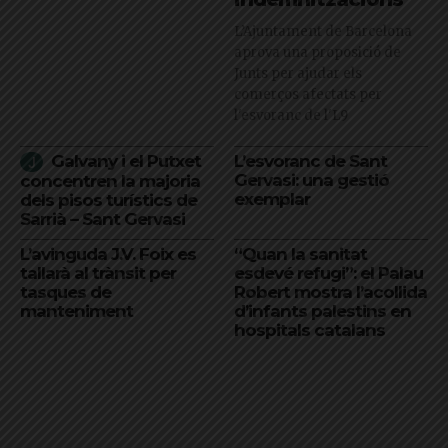
L’Ajuntament de Barcelona
aprova una proposició de
Junts per ajudar els
comerços afectats per
l'esvoranc de l'L9
Galvany i el Putxet
L’esvoranc de Sant
Gervasi: una gestió
concentren la majoria
exemplar
dels pisos turístics de
Sarrià – Sant Gervasi
L’avinguda J.V. Foix es
“Quan la sanitat
tallarà al trànsit per
esdevé refugi”: el Palau
tasques de
Robert mostra l’acollida
manteniment
d’infants palestins en
hospitals catalans