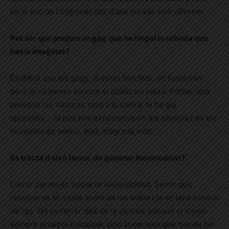
en el lloc de l’intèrpret des d’una mirada molt diferent.
Pot ser que prepari un gag que no tingui la rebuda que
havia imaginat?
És difícil que els gags, si estan ben fets, no funcionin,
però jo no penso en com el públic ho rebrà. Potser una
persona riu, l’altra es mou a la cadira, hi ha qui
aplaudeix… Sí que tinc expectativa en els silencis i en els
moments de tensió. Això m’agrada molt.
Es tracta d’això l’error, de generar incomoditat?
L’error per mi és trobar la vulnerabilitat. Sentir que
l’escena se te n’està anant de les mans i ja no tens control
de res. No és l’error des de la víctima, perquè el clown
sempre accepta fracassar, sinó la certesa que has de fer