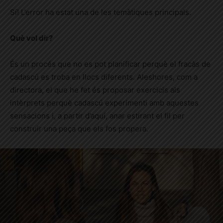
Sí! L’error ha estat una de les temàtiques principals.
Què vol dir?
És un procés que no es pot planificar perquè el fracàs de
cadascú es troba en llocs diferents. Aleshores, com a
directora, el que he fet és proposar exercicis als
intèrprets perquè cadascú experimenti amb aquestes
sensacions i, a partir d’aquí, anar estirant el fil per
construir una peça que els fos propera.