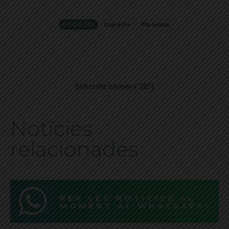
ETIQUETES
Diana Pla
Pla-Solina
[adrotate banner="28"]
Notícies
relacionades
REP LES NOTÍCIES AL
MOMENT AL WHATSAPP!