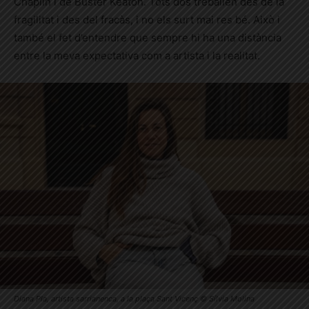
Chaplin i de Buster Keaton. Tots dos treballen des de la
fragilitat i des del fracàs, i no els surt mai res bé. Això i
també el fet d’entendre que sempre hi ha una distància
entre la meva expectativa com a artista i la realitat.
Diana Pla, artista sarrianenca, a la plaça Sant Vicenç © Sílvia Molina