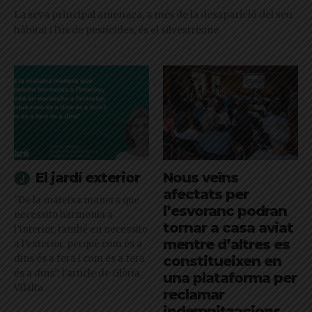
La seva principal amenaça, a més de la desaparició del seu
hàbitat i l'ús de pesticides, és el silvestrisme
El jardí exterior
Nous veïns
afectats per
"De la mateixa manera que
l’esvoranc podran
necessito harmonia a
tornar a casa aviat
l’interior, també en necessito
mentre d’altres es
a l’exterior, perquè com és a
dins és a fora i com és a fora
constitueixen en
és a dins": l'article de Glòria
una plataforma per
Vilalta
reclamar
indemnitzacions