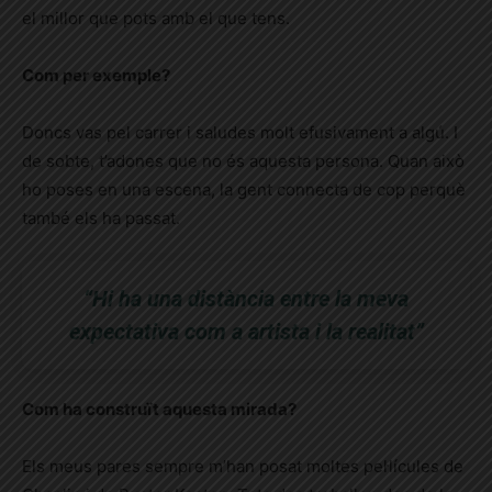
el millor que pots amb el que tens.
Com per exemple?
Doncs vas pel carrer i saludes molt efusivament a algú. I
de sobte, t’adones que no és aquesta persona. Quan això
ho poses en una escena, la gent connecta de cop perquè
també els ha passat.
“Hi ha una distància entre la meva
expectativa com a artista i la realitat”
Com ha construït aquesta mirada?
Els meus pares sempre m’han posat moltes pel·lícules de