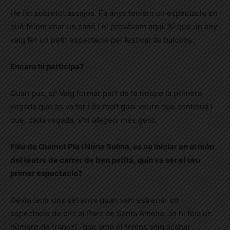
He fet sobretot assajos. Fa anys teníem un espectacle en
què fèiem anar un canó i el provàvem aquí. Sí que un any
vaig fer un petit espectacle pel festival de balcons.
Encara hi participa?
Quan puc, sí! Vaig formar part de la
troupe
la primera
vegada que es va fer i és molt guai veure que continua i
que, cada vegada, s’hi afegeix més gent.
Filla de Quimet Pla i Núria Solina, es va iniciar en el món
del teatre de carrer de ben petita, quin va ser el seu
primer espectacle?
Devia tenir uns set anys quan vam estrenar un
espectacle de circ al Parc de Santa Amèlia. Jo hi feia un
número de trapezi -que amb el temps vaig acabar