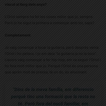
viscut al llarg dels anys?
L’Oriol sempre ha fet les coses millor que jo, sempre.
Però jo he sigut la primera a començar amb tot, saps?
Completament
.
Jo vaig començar a tocar la guitarra, però després venia
l’Oriol i ho petava. I jo em deia “la guitarra ja no la toco”.
Llavors vaig començar a fer hip-hop, em va seguir l’Oriol i
ho feia molt millor que jo. Perquè l’Oriol és una persona
que aprèn molt de pressa, té un do, és al·lucinant.
“Dins de la meva família, em diferencio
perquè tinc una formació que la resta no
té. Però fora del nucli familiar, em