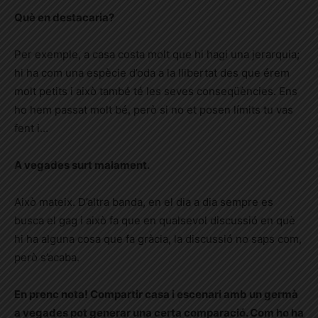
Què en destacaria?
Per exemple, a casa costa molt que hi hagi una jerarquia;
hi ha com una espècie d’oda a la llibertat des que érem
molt petits i això també té les seves conseqüències. Ens
ho hem passat molt bé, però si no et posen límits tu vas
fent i…
A vegades surt malament.
Això mateix. D’altra banda, en el dia a dia sempre es
busca el gag i això fa que en qualsevol discussió en què
hi ha alguna cosa que fa gràcia, la discussió no saps com,
però s’acaba.
En prenc nota! Compartir casa i escenari amb un germà
a vegades pot generar una certa comparació. Com ho ha