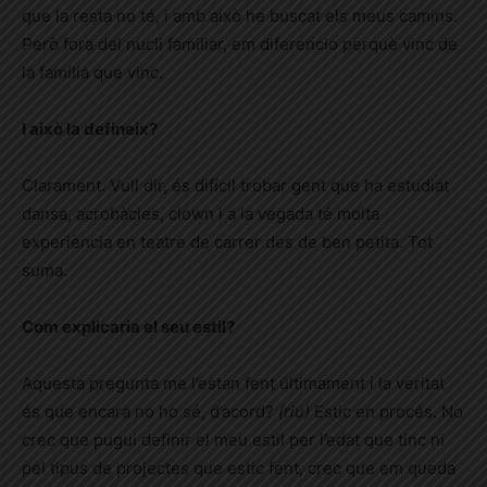
que la resta no té, i amb això he buscat els meus camins.
Però fora del nucli familiar, em diferencio perquè vinc de
la família que vinc.
I això la defineix?
Clarament. Vull dir, és difícil trobar gent que ha estudiat
dansa, acrobàcies, clown i a la vegada té molta
experiència en teatre de carrer des de ben petita. Tot
suma.
Com explicaria el seu estil?
Aquesta pregunta me l’estan fent últimament i la veritat
és que encara no ho sé, d’acord?
(riu)
Estic en procés. No
crec que pugui definir el meu estil per l’edat que tinc ni
pel tipus de projectes que estic fent, crec que em queda