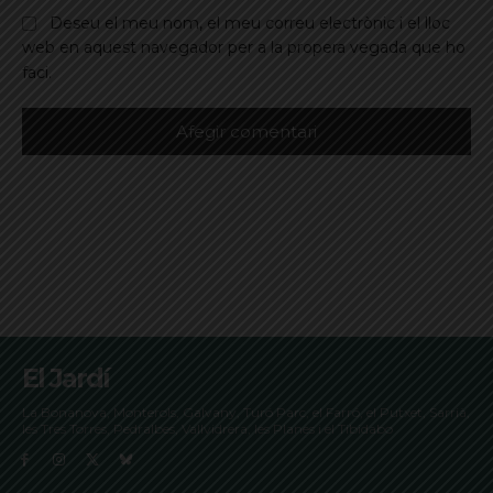
Deseu el meu nom, el meu correu electrònic i el lloc
web en aquest navegador per a la propera vegada que ho
faci.
El Jardí
La Bonanova, Monterols, Galvany, Turó Parc, el Farró, el Putxet, Sarrià,
les Tres Torres, Pedralbes, Vallvidrera, les Planes i el Tibidabo