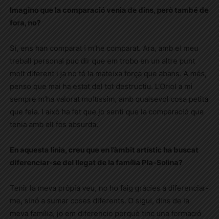
Imagino que la comparació venia de dins, però també de
fora, no?
Sí, ens han comparat i m’he comparat. Ara, amb el meu
treball personal puc dir que em trobo en un altre punt
molt diferent i ja no té la mateixa força que abans. A més,
penso que mai ha estat del tot destructiu. L’Oriol a mi
sempre m’ha valorat moltíssim, amb qualsevol cosa petita
que feia. I això ha fet que jo senti que la comparació que
tenia amb ell fos absurda.
En aquesta línia, creu que en l’àmbit artístic ha buscat
diferenciar-se del llegat de la família Pla-Solina?
Tenir la meva pròpia veu, no ho faig gràcies a diferenciar-
me, sinó a sumar coses diferents. O sigui, dins de la
meva família, jo em diferencio perquè tinc una formació