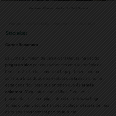
Membres d'Òmnium de Sarrià - Sant Gervasi
Publicat el 24.5.2022 13:54 · Actualitzat el 27.12.2022 18:01
Societat
Carme Rocamora
La Junta d’Òmnium de Sarrià-Sant Gervasi ha decidit
plegar en bloc
per «desavinences amb l’estratègia de
l’entitat». Així ho ha comunicat l’equip d’onze membres
sortints a El Jardí, que ha explicat que la decisió no ha
estat gens fàcil, però que entenen que és
el més
coherent
. D’aquesta manera Mireia Fontanet, la
presidenta, i el seu equip, entre el qual hi havia Roger
Tomàs o Joan Llacuna, han decidit plegar després de més
de quatre anys formant part de la Junta.