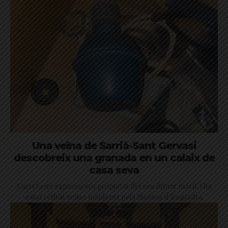
Una veïna de Sarrià-Sant Gervasi
descobreix una granada en un calaix de
casa seva
L'artefacte explosiu era propietat del seu difunt marit, i ha
estat retirat sense incidents pels Mossos d'Esquadra