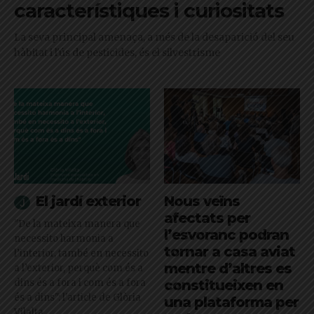
característiques i curiositats
La seva principal amenaça, a més de la desaparició del seu
hàbitat i l'ús de pesticides, és el silvestrisme
El jardí exterior
Nous veïns
afectats per
"De la mateixa manera que
l’esvoranc podran
necessito harmonia a
tornar a casa aviat
l’interior, també en necessito
mentre d’altres es
a l’exterior, perquè com és a
dins és a fora i com és a fora
constitueixen en
és a dins": l'article de Glòria
una plataforma per
Vilalta