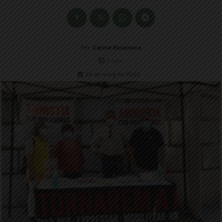
Per
Carme Rocamora
1
min.
24 de maig de 2022