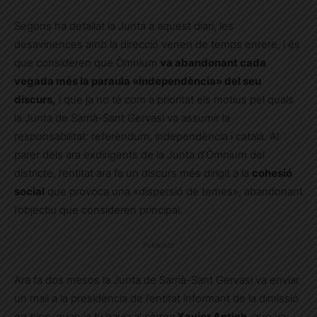
Segons ha detallat la Junta a aquest diari, les
desavinences amb la direcció venen de temps enrere, i és
que consideren que Òmnium
va abandonant cada
vegada més la paraula «independència» del seu
discurs,
i que ja no té com a prioritat els motius pel quals
la Junta de Sarrià-Sant Gervasi va assumir la
responsabilitat: referèndum, independència i català. Al
parer dels ara exdirigents de la Junta d’Òmnium del
districte, l’entitat ara fa un discurs més dirigit a la
cohesió
social
que provoca una «dispersió de temes», abandonant
l’objectiu que consideren principal.
Publicitat
Ara fa dos mesos la Junta de Sarrià-Sant Gervasi va enviar
un mail a la presidència de l’entitat informant de la dimissió
en bloc, quan ja hi havia al càrrec
Xavier Antich
, que va