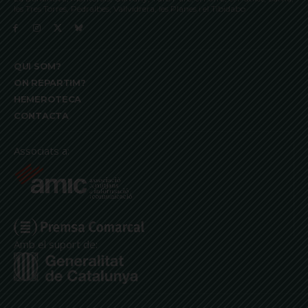
les Tres Torres, Pedralbes, Vallvidrera, les Planes i el Tibidabo
QUI SOM?
ON REPARTIM?
HEMEROTECA
CONTACTA
Associats a:
Amb el suport de: