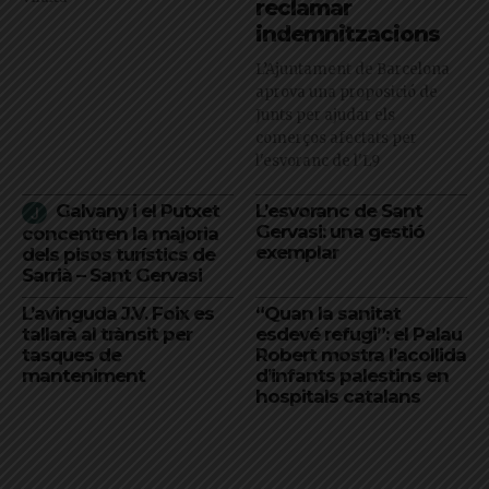
reclamar
indemnitzacions
L’Ajuntament de Barcelona
aprova una proposició de
Junts per ajudar els
comerços afectats per
l'esvoranc de l'L9
Galvany i el Putxet
L’esvoranc de Sant
Gervasi: una gestió
concentren la majoria
exemplar
dels pisos turístics de
Sarrià – Sant Gervasi
L’avinguda J.V. Foix es
“Quan la sanitat
tallarà al trànsit per
esdevé refugi”: el Palau
tasques de
Robert mostra l’acollida
manteniment
d’infants palestins en
hospitals catalans