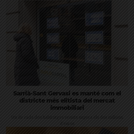
Sarrià-Sant Gervasi es manté com el
districte més elitista del mercat
immobiliari
Un de cada deu habitatges venuts supera els dos milions
d'euros