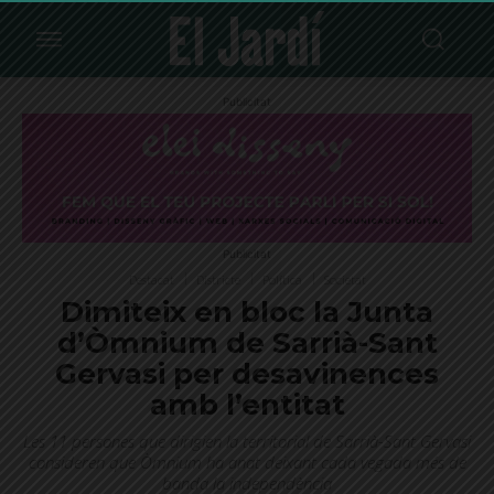
Publicitat
Publicitat
Destacat
Districte
Política
Societat
Dimiteix en bloc la Junta
d’Òmnium de Sarrià-Sant
Gervasi per desavinences
amb l’entitat
Les 11 persones que dirigien la territorial de Sarrià-Sant Gervasi
consideren que Òmnium ha anat deixant cada vegada més de
banda la independència