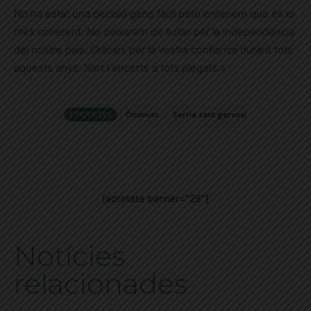
No ha estat una decisió gens fàcil però entenem que és el
més coherent. No deixarem de lluitar per la independència
del nostre país. Gràcies per la vostra confiança durant tots
aquests anys. Sort i encerts a tots plegats.»
ETIQUETES
Òmnium
Sarria sant gervasi
[adrotate banner="28"]
Notícies
relacionades