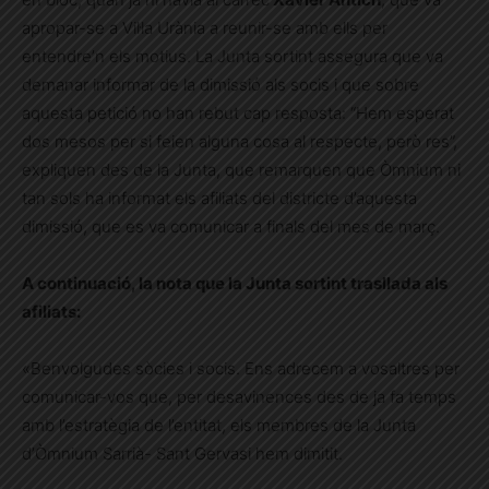
apropar-se a Vil·la Urània a reunir-se amb ells per
entendre’n els motius. La Junta sortint assegura que va
demanar informar de la dimissió als socis i que sobre
aquesta petició no han rebut cap resposta: “Hem esperat
dos mesos per si feien alguna cosa al respecte, però res”,
expliquen des de la Junta, que remarquen que Òmnium ni
tan sols ha informat els afiliats del districte d’aquesta
dimissió, que es va comunicar a finals del mes de març.
A continuació, la nota que la Junta sortint trasllada als
afiliats:
«Benvolgudes sòcies i socis. Ens adrecem a vosaltres per
comunicar-vos que, per desavinences des de ja fa temps
amb l’estratègia de l’entitat, els membres de la Junta
d’Òmnium Sarrià- Sant Gervasi hem dimitit.