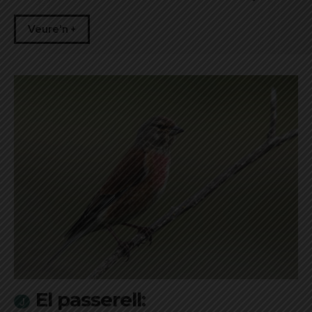
Veure'n +
El passerell: