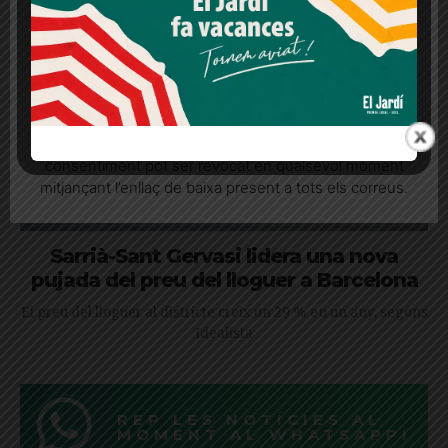
Més informació
Acceptar
Rebutjar tot
Quan l’usuari crea un compte al Diari el Jardí, dona el
seu consentiment explícit per rebre comunicacions
informatives relacionades amb el servei. Aquest
consentiment pot ser revocat en qualsevol moment
mitjançant l’enllaç de baixa present a tots els correus.
Sarrià-Sant Gervasi lidera una nova
pujada del preu del lloguer a Barcelona
El preu del lloguer al districte creix un 29 % en un any, segons
Idealista
REP LES NOTÍCIES AL
MOMENT AL WHATSAPP!