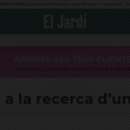
DESTACATS:
Esvoranc Sant Gervasi
·
Casa Orlandai
·
Inseguretat
·
Ob
Destacat
Societat
a la recerca d’u
n marxa d'una cooperativa de venda ambulant per part d'un grup