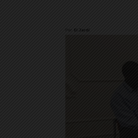
Per
El Jardí