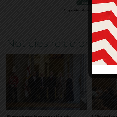
ETIQUETES
20 de juny
Cooperativa de venda ambulant
D
Notícies relacionades
Barcelona homenatja els
L’Ajunta