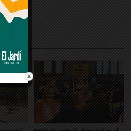
isposarà
Entitats veïnals denuncien el