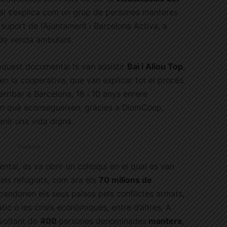
ual s’explica com un grup de persones manteres
suport de l’Ajuntament i Barcelona Activa, a
de venda ambulant.
’aquest documental hi van assistir
Bai i Aliou Top
,
en la cooperativa, que van explicar tot el procés
rribar a Barcelona, 18 i 10 anys enrere
en què aconsegueixen, gràcies a DiomCoop,
tenir una vida digna.
Publicitat
tal, es va obrir un col·loqui en el qual es van
els refugiats, com ara els
70 milions de
andonen els seus països pels conflictes armats,
màtic o les crisis econòmiques, entre d’altres. A
 voltant de
400
persones denominades
manters
,