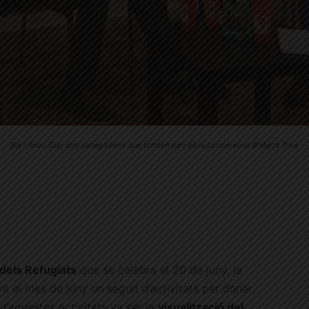
Bai i Aliou Top, dos senegalesos que formen part de la cooperativa ©Marta Trius
 dels Refugiats
que se celebra el 20 de juny, la
t el mes de juny un seguit d’activitats per donar
a d’aquestes activitats va ser la
visualització del