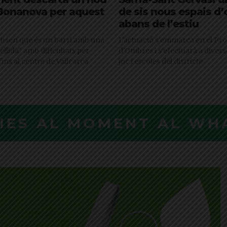
 Bonanova per aquest
de sis nous espais d
abans de l’estiu
ensen que és un barri amb una
L'actuació s'emmarca en el P
llida" amb dificultats per
d'Ombres i s'efectuarà a divers
ins al centre de Vallcarca
joc i escoles del districte
CIES AL MOMENT AL WH