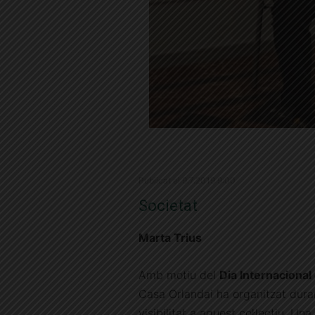
Publicat el 9.7.2019 9:00
Societat
Marta Trius
Amb motiu del
Dia Internacional
Casa Orlandai ha organitzat duran
visibilitat a aquest col·lectiu. Un