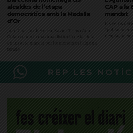
alcaldes de l’etapa
CAP a la
democràtica amb la Medalla
mandat
d’Or
Els veïns def
"població enve
Joan Clos, Jordi Hereu, Xavier Trias i Ada
desplaçar-se f
Colau reben la màxima distinció de la ciutat
en un acte marcat per homenatges i alguna
tensió
REP LES NOTÍ