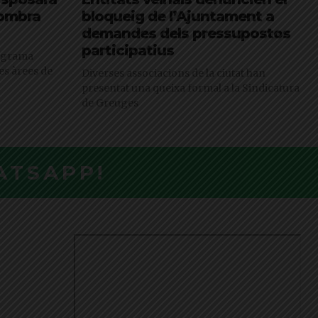
’ombra
bloqueig de l’Ajuntament a
demandes dels pressupostos
participatius
rograma
es àrees de
Diverses associacions de la ciutat han
presentat una queixa formal a la Sindicatura
de Greuges
ATSAPP!