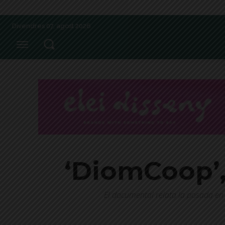
Divendres 07, agost 2026
‘DiomCoop’, 
El documental relata la posada e