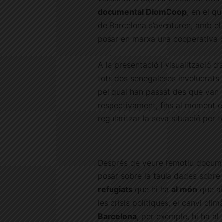
documental DiomCoop
, en el q
de Barcelona s’aventuren, amb el 
posar en marxa una cooperativa 
A la presentació i visualització d
tots dos senegalesos involucrats 
pel qual han passat des que van a
respectivament, fins al moment 
regularitzar la seva situació per 
Després de veure l’emotiu documen
posar sobre la taula dades sobre 
refugiats
que hi ha
al món
que ab
les crisis polítiques, el canvi cli
Barcelona
, per exemple, hi ha al