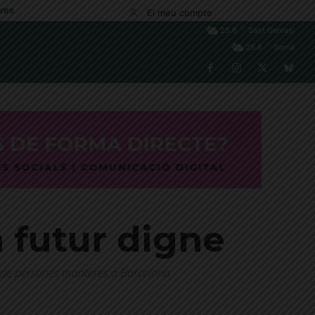
res
El meu compte
C
25.6
Sant Gervasi
C
25.6
Sarrià
n futur digne
 de persones manteres a Barcelona