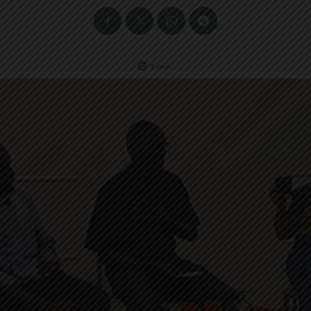
1
min.