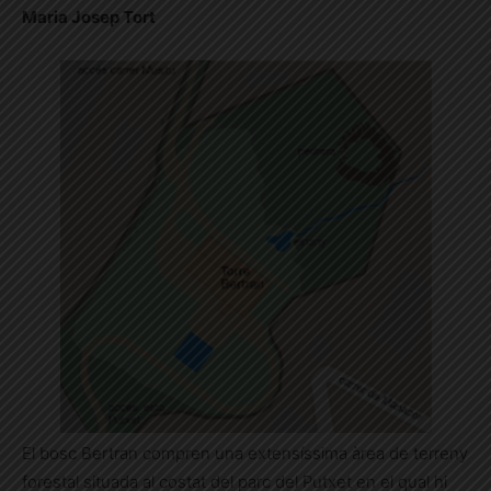
Maria Josep Tort
El bosc Bertran compren una extensíssima àrea de terreny
forestal situada al costat del parc del Putxet en el qual hi