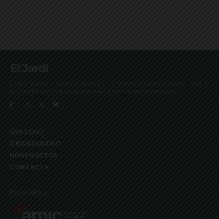
El Jardí
La Bonanova, Monterols, Galvany, Turó Parc, el Farró, el Putxet, Sarrià,
les Tres Torres, Pedralbes, Vallvidrera, les Planes i el Tibidabo
QUI SOM?
ON REPARTIM?
HEMEROTECA
CONTACTA
Associats a: