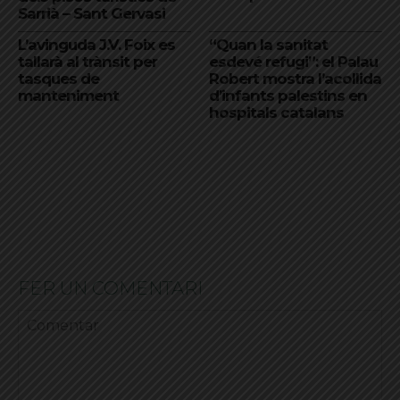
Sarrià – Sant Gervasi
L’avinguda J.V. Foix es
“Quan la sanitat
tallarà al trànsit per
esdevé refugi”: el Palau
tasques de
Robert mostra l’acollida
manteniment
d’infants palestins en
hospitals catalans
FER UN COMENTARI