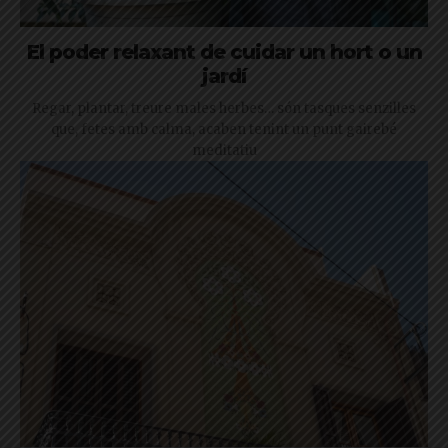
El poder relaxant de cuidar un hort o un
jardí
Regar, plantar, treure males herbes… són tasques senzilles
que, fetes amb calma, acaben tenint un punt gairebé
meditatiu