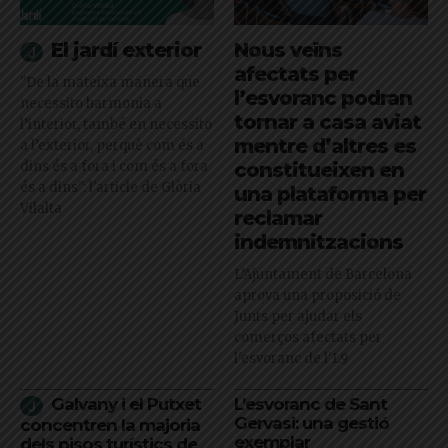
El jardí exterior
Nous veïns
afectats per
"De la mateixa manera que
l’esvoranc podran
necessito harmonia a
tornar a casa aviat
l’interior, també en necessito
mentre d’altres es
a l’exterior, perquè com és a
dins és a fora i com és a fora
constitueixen en
és a dins": l'article de Glòria
una plataforma per
Vilalta
reclamar
indemnitzacions
L’Ajuntament de Barcelona
aprova una proposició de
Junts per ajudar els
comerços afectats per
l'esvoranc de l'L9
Galvany i el Putxet
L’esvoranc de Sant
Gervasi: una gestió
concentren la majoria
exemplar
dels pisos turístics de