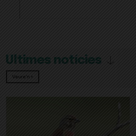
Últimes notícies
Veure'n +