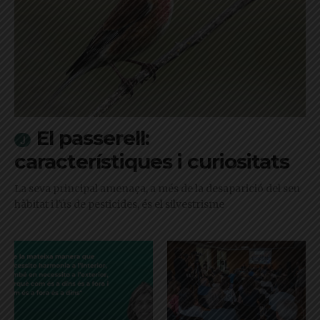
El passerell:
característiques i curiositats
La seva principal amenaça, a més de la desaparició del seu
hàbitat i l'ús de pesticides, és el silvestrisme