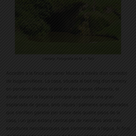
L’estany. Fotografia de M. J. Tort
Accedim a la finca pel carrer Musitu a través d’un corredor
de buguenvíl·lees. La casa, situada al bell mig d’un terreny
en pendent divideix el jardí en dos espais diferents, el
situat davant la façana principal que conté una gran
esplanada de gespa, amb ciques i palmeres arrenglerades
que s’enfilen gairebé per sobre dels quatre pisos de la
casa, i un gran estany central ple de nenúfars amb tres
escultures neoclàssiques que s’emmirallen a l’aigua. Al final