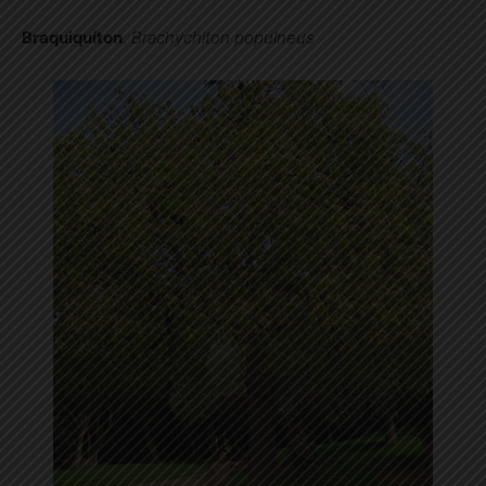
Braquiquíton
.
Brachychiton populneus