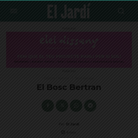
Publicitat
Publicitat
Ciència i Natura
Sant Gervasi
El Bosc Bertran
Per
El Jardí
4
min.