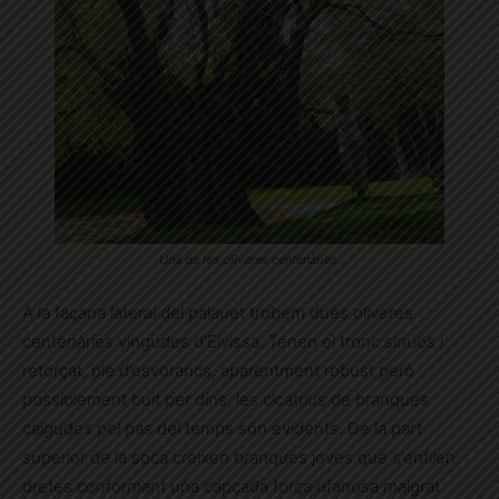
Una de les oliveres centenàries.
A la façana lateral del palauet trobem dues oliveres
centenàries vingudes d’Eivissa. Tenen el tronc sinuós i
retorçat, ple d’esvorancs, aparentment robust però
possiblement buit per dins, les cicatrius de branques
caigudes pel pas del temps són evidents. De la part
superior de la soca creixen branques joves que s’enfilen
dretes conformant una capçada força ufanosa malgrat