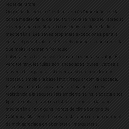
l’edat de l’arbre.
Originària del pròxim Orient, l’olivera és l’arbre icònic de la
conca mediterrània, del seu fruit l’oliva se n’extreu l’apreciat
oli verge que constitueix la base indiscutible de la dieta
mediterrània. Les seves propietats excepcionals per a la
cuina i el preuat valor dietètic dels productes que conté, fa
que molts l’anomenin “l’or líquid”.
L’olivera és l’arbre cultivat i l’ullastre la varietat salvatge. És
verd tot l’any, les fulles són lanceolades, dures i verdes a
l’anvers i blanquinoses al revers, amb un tronc tortuós
rabassut, ampla a la base i molt irregular com la capçada.
Es cultiva a tota la conca mediterrània per a la seva
resistència a la sequera i als ambients salins, s’adapta a tot
tipus de sols. L’olivera es distribueix només a la conca
mediterrània i en alguns indrets de clima benigne de
Califòrnia, Xile i Perú. La seva fusta, dura i de bon poliment
és molt apreciada en ebenisteria i marqueteria.