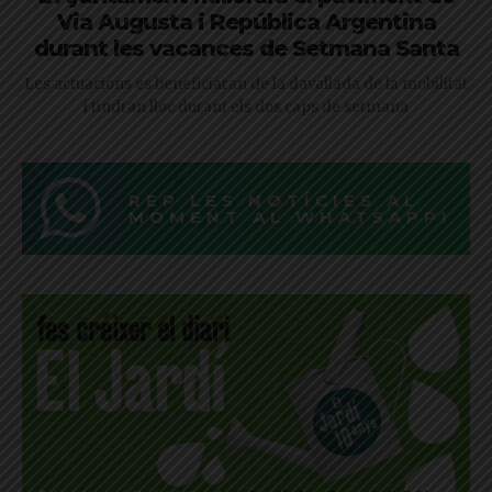
Via Augusta i República Argentina
durant les vacances de Setmana Santa
Les actuacions es beneficiaran de la davallada de la mobilitat
i tindran lloc durant els dos caps de setmana
REP LES NOTÍCIES AL
MOMENT AL WHATSAPP!