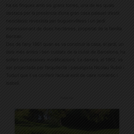
ha sis finques amb sis grans torres, una de les quals
destaca per la presència d’una gran casa palauet d’estil
neoclàssic revestida per buguenvíl·lees i un jardí
impressionant de dues hectàrees, propietat de la família
Bertran.
Des de l’any 1861 quan es va construir la casa, el jardí, un
dels més antics i ben cuidats de la ciutat de Barcelona, ha
sofert successives modificacions. La darrera, el 1962, va
ser projectada per l’arquitecte i paisatgista Nicolau Rubió i
Tudurí que li va conferir l’actual estil de caire romàntic i
isabelí.
Publicitat