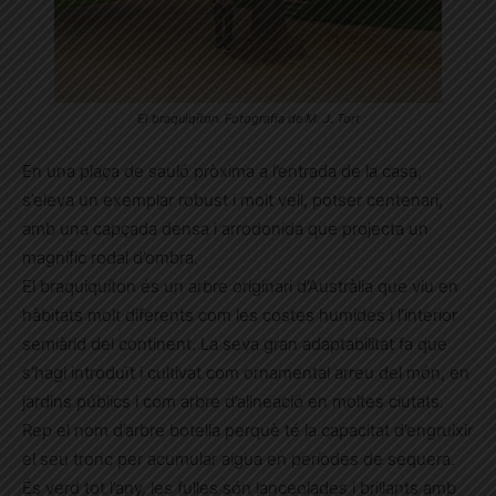
El braquiqíton. Fotografia de M. J. Tort
En una plaça de sauló pròxima a l’entrada de la casa,
s’eleva un exemplar robust i molt vell, potser centenari,
amb una capçada densa i arrodonida que projecta un
magnífic rodal d’ombra.
El braquiquíton és un arbre originari d’Austràlia que viu en
hàbitats molt diferents com les costes humides i l’interior
semiàrid del continent. La seva gran adaptabilitat fa que
s’hagi introduït i cultivat com ornamental arreu del món, en
jardins públics i com arbre d’alineació en moltes ciutats.
Rep el nom d’arbre botella perquè té la capacitat d’engruixir
el seu tronc per acumular aigua en períodes de sequera.
És verd tot l’any, les fulles són lanceolades i brillants amb