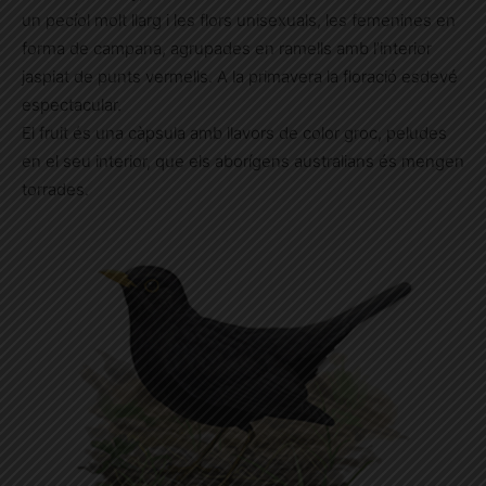
un pecíol molt llarg i les flors unisexuals, les femenines en
forma de campana, agrupades en ramells amb l’interior
jaspiat de punts vermells. A la primavera la floració esdevé
espectacular.
El fruit és una càpsula amb llavors de color groc, peludes
en el seu interior, que els aborígens australians és mengen
torrades.