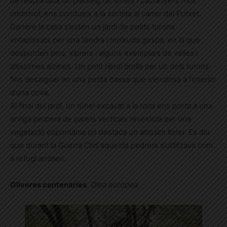
de l’esplanada un passeig de llorers i castanyers molt
ombrívol, ens condueix a la sortida al carrer del Putxet.
Darrere la casa s’estén un jardí de petits turons
entapissats per una tendra i molsuda gespa, en la que
despunten pins, xiprers i alguns exemplars de velles i
altíssimes alzines. Un petit rierol brolla per un dels turons
fins desaiguar en una petita bassa que s’endinsa a l’interior
d’una cova.
Al final del jardí, un túnel excavat a la roca ens porta a una
antiga pedrera de parets verticals revestida per una
vegetació espontània on destaca un altíssim llorer. Es diu
que durant la Guerra Civil aquesta pedrera s’utilitzava com
a refugi antiaeri.
Oliveres centenàries
.
Olea europea