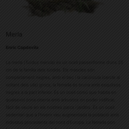
Merla
Enric Capdevila
La merla (
Turdus merula
) és un ocell passeriforme d’uns 25
cm de la família dels túrdids. Els mascles són
completament negres, amb el bec i la carúncula (cercle al
voltant dels ulls) grocs; la femella és bruna amb esquitxos
negres a la part inferior. És un ocell comú que habita en
qualsevol zona oberta amb arbustos on poder nidificar,
fàcil de veure en els nostres parcs i jardins. És un ocell
sedentari que a l’hivern veu augmentada la població amb
individus procedents del nord d’Europa. La femella pon