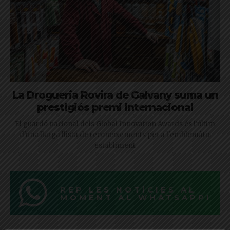
La Drogueria Rovira de Galvany suma un
prestigiós premi internacional
El guardó nacional dels Global Innovation Awards és l'últim
d'una llarga llista de reconeixements per a l'emblemàtic
establiment
REP LES NOTÍCIES AL
MOMENT AL WHATSAPP!