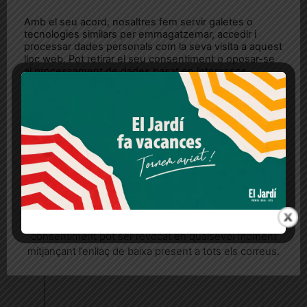
Amb el seu acord, nosaltres fem servir galetes o
tecnologies similars per emmagatzemar, accedir i
processar dades personals com la seva visita a aquest
lloc web. Pot retirar el seu consentiment o oposar-se
al processament de dades basat en interessos
legítims en qualsevol moment fent clic a "Ajustos de
cookies" o a la nostra Política de privacitat en aquest
lloc web. Si cliques "acceptar" dones el teu
consentiment
Més informació
Acceptar
Rebutjar tot
Quan l’usuari crea un compte al Diari el Jardí, dona el
seu consentiment explícit per rebre comunicacions
informatives relacionades amb el servei. Aquest
consentiment pot ser revocat en qualsevol moment
mitjançant l’enllaç de baixa present a tots els correus.