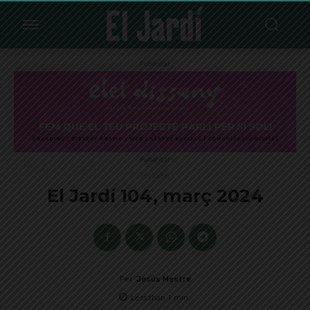
Publicitat
Publicitat
Portades
El Jardí 104, març 2024
Per
Jesús Mestre
Less than 1
min.