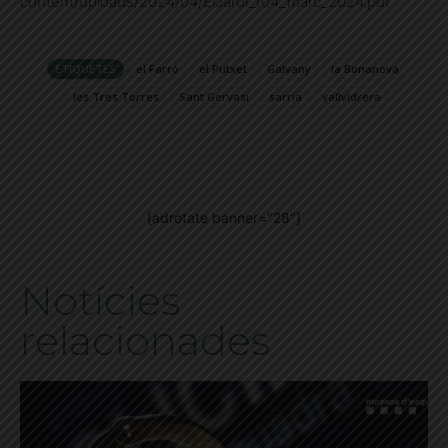
content/uploads/2024/04/ElJardi_104_marc_2024.pdf
ETIQUETES
el Farró
el Putxet
Galvany
la Bonanova
les Tres Torres
Sant Gervasi
sarria
vallvidrera
[adrotate banner="28"]
Notícies
relacionades