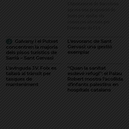
L’Ajuntament de Barcelona
aprova una proposició de
Junts per ajudar els
comerços afectats per
l'esvoranc de l'L9
Galvany i el Putxet
L’esvoranc de Sant
Gervasi: una gestió
concentren la majoria
exemplar
dels pisos turístics de
Sarrià – Sant Gervasi
L’avinguda J.V. Foix es
“Quan la sanitat
tallarà al trànsit per
esdevé refugi”: el Palau
tasques de
Robert mostra l’acollida
manteniment
d’infants palestins en
hospitals catalans