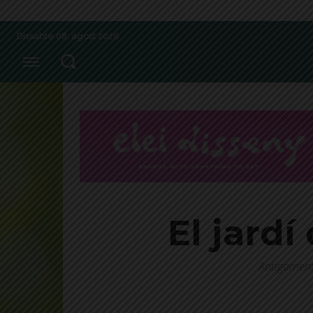
Dissabte 08, agost 2026
El jardí
Antigament