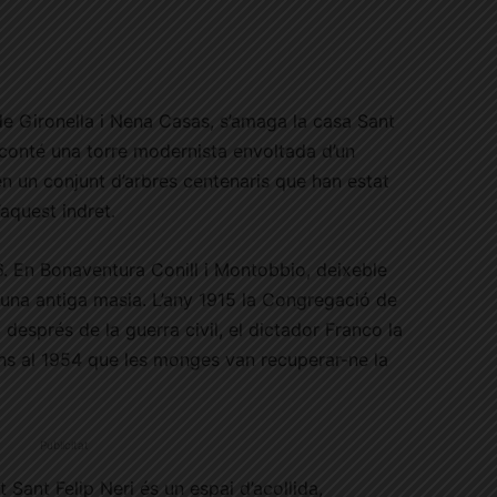
 de Gironella i Nena Casas, s’amaga la casa Sant
 conté una torre modernista envoltada d’un
en un conjunt d’arbres centenaris que han estat
’aquest indret.
6. En Bonaventura Conill i Montobbio, deixeble
e una antiga masia. L’any 1915 la Congregació de
 després de la guerra civil, el dictador Franco la
fins al 1954 que les monges van recuperar-ne la
Publicitat
t Sant Felip Neri és un espai d’acollida,