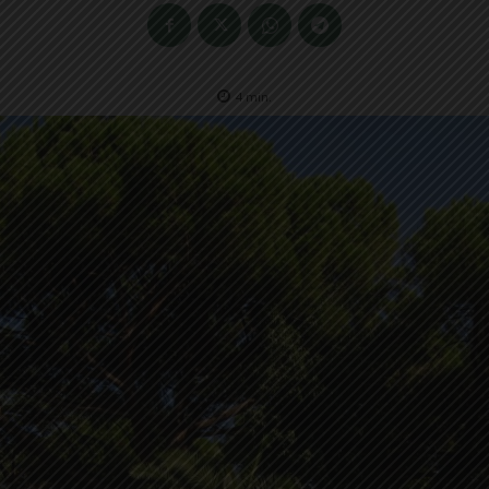
4
min.