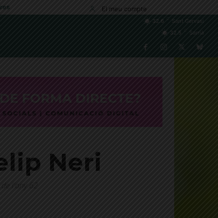
res
El meu compte
C
32.6
Sant Gervasi
C
32.5
Sarrià
elip Neri
de l'any 62