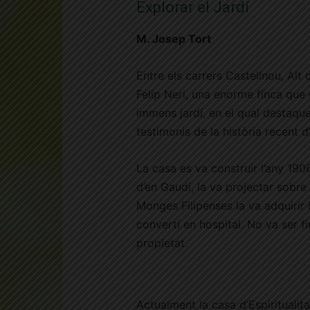
Explorar el Jardí
M. Josep Tort
Entre els carrers Castellnou, Alt
Felip Neri, una enorme finca que
immens jardí, en el qual destaqu
testimonis de la història recent d
La casa es va construir l’any 190
d’en Gaudí, la va projectar sobr
Monges Filipenses la va adquirir i
convertí en hospital. No va ser 
propietat.
Actualment la casa d’Espiritualita