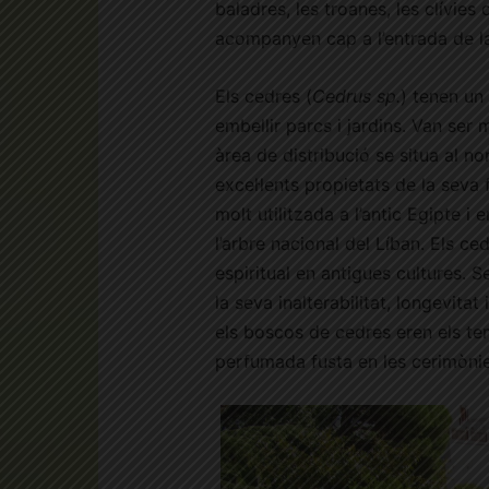
baladres, les troanes, les clívies
acompanyen cap a l’entrada de l
Els cedres (
Cedrus sp.
) tenen un
embellir parcs i jardins. Van ser 
àrea de distribució se situa al nord
excel·lents propietats de la seva 
molt utilitzada a l’antic Egipte i
l’arbre nacional del Líban. Els ce
espiritual en antigues cultures. S
la seva inalterabilitat, longevitat
els boscos de cedres eren els te
perfumada fusta en les cerimònies