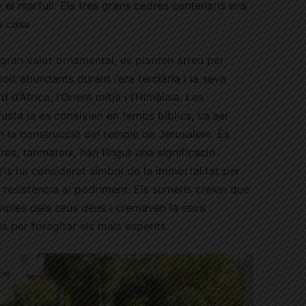
 o el marfull. Els tres grans cedres centenaris ens
a casa
 gran valor ornamental, es planten arreu per
molt abundants durant l’era terciària i la seva
 d’Àfrica, l’Orient mitjà i l’Himàlaia. Les
fusta ja es coneixien en temps bíblics, va ser
 en la construcció del temple de Jerusalem. És
dres, tanmateix, han tingut una significació
e’ls ha considerat símbol de la immortalitat per
 i resistència al podriment. Els sumeris creien que
mples dels seus déus i cremaven la seva
 per foragitar els mals esperits.